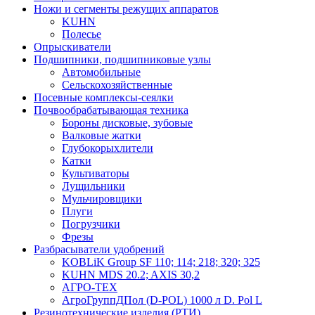
Ножи и сегменты режущих аппаратов
KUHN
Полесье
Опрыскиватели
Подшипники, подшипниковые узлы
Автомобильные
Сельскохозяйственные
Посевные комплексы-сеялки
Почвообрабатывающая техника
Бороны дисковые, зубовые
Валковые жатки
Глубокорыхлители
Катки
Культиваторы
Лущильники
Мульчировщики
Плуги
Погрузчики
Фрезы
Разбрасыватели удобрений
KOBLiK Group SF 110; 114; 218; 320; 325
KUHN MDS 20.2; AXIS 30,2
АГРО-ТЕХ
АгроГруппДПол (D-POL) 1000 л D. Pol L
Резинотехнические изделия (РТИ)