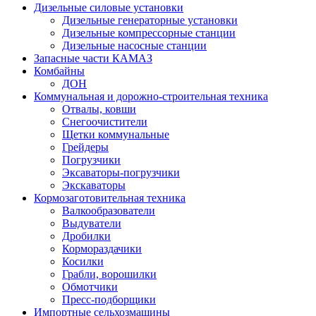
Дизельные силовые установки
Дизельные генераторные установки
Дизельные компрессорные станции
Дизельные насосные станции
Запасные части КАМАЗ
Комбайны
ДОН
Коммунальная и дорожно-строительная техника
Отвалы, ковши
Снегоочистители
Щетки коммунальные
Грейдеры
Погрузчики
Эксаваторы-погрузчики
Экскаваторы
Кормозаготовительная техника
Валкообразователи
Выдуватели
Дробилки
Кормораздачики
Косилки
Грабли, ворошилки
Обмотчики
Пресс-подборщики
Импортные сельхозмашины