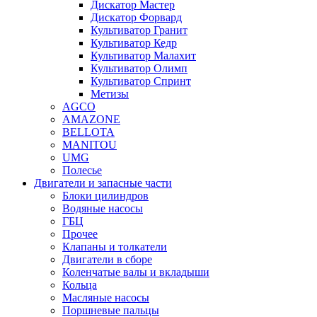
Дискатор Мастер
Дискатор Форвард
Культиватор Гранит
Культиватор Кедр
Культиватор Малахит
Культиватор Олимп
Культиватор Спринт
Метизы
AGCO
AMAZONE
BELLOTA
MANITOU
UMG
Полесье
Двигатели и запасные части
Блоки цилиндров
Водяные насосы
ГБЦ
Прочее
Клапаны и толкатели
Двигатели в сборе
Коленчатые валы и вкладыши
Кольца
Масляные насосы
Поршневые пальцы