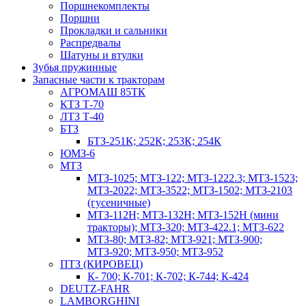
Поршнекомплекты
Поршни
Прокладки и сальники
Распредвалы
Шатуны и втулки
Зубья пружинные
Запасные части к тракторам
АГРОМАШ 85ТК
КТЗ Т-70
ЛТЗ Т-40
БТЗ
БТЗ-251К; 252К; 253К; 254К
ЮМЗ-6
МТЗ
МТЗ-1025; МТЗ-122; МТЗ-1222.3; МТЗ-1523;
МТЗ-2022; МТЗ-3522; МТЗ-1502; МТЗ-2103
(гусеничные)
МТЗ-112Н; МТЗ-132Н; МТЗ-152Н (мини
тракторы); МТЗ-320; МТЗ-422.1; МТЗ-622
МТЗ-80; МТЗ-82; МТЗ-921; МТЗ-900;
МТЗ-920; МТЗ-950; МТЗ-952
ПТЗ (КИРОВЕЦ)
К- 700; К-701; К-702; К-744; К-424
DEUTZ-FAHR
LAMBORGHINI