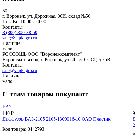
50
г. Воронеж, ул. Дорожная, 36И, склад №50
Пн - Вс: 10:00 - 20:00
Контакты
8 (800) 300-38-59
sale@vapkagro.ru
Наличие:
мало
РОССОШЬ ООО "Воронежкомплект"
Воронежская обл, г. Россошь, ул 50 лет СССР, д 76В
Контакты
sale@vapkagro.ru
Наличие:
мало
С этим товаром покупают
ВАЗ
140 ₽
9
Диффузор ВАЗ-2105 2105-1309016-10 ОАО Пластик
Код товара: 8442793
К