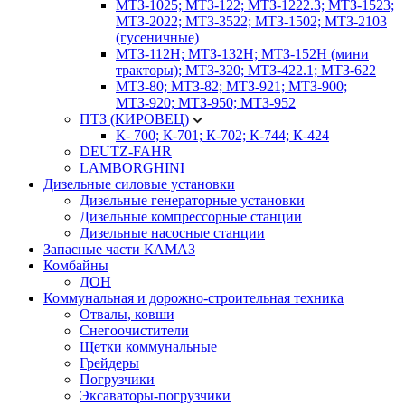
МТЗ-1025; МТЗ-122; МТЗ-1222.3; МТЗ-1523;
МТЗ-2022; МТЗ-3522; МТЗ-1502; МТЗ-2103
(гусеничные)
МТЗ-112Н; МТЗ-132Н; МТЗ-152Н (мини
тракторы); МТЗ-320; МТЗ-422.1; МТЗ-622
МТЗ-80; МТЗ-82; МТЗ-921; МТЗ-900;
МТЗ-920; МТЗ-950; МТЗ-952
ПТЗ (КИРОВЕЦ)
К- 700; К-701; К-702; К-744; К-424
DEUTZ-FAHR
LAMBORGHINI
Дизельные силовые установки
Дизельные генераторные установки
Дизельные компрессорные станции
Дизельные насосные станции
Запасные части КАМАЗ
Комбайны
ДОН
Коммунальная и дорожно-строительная техника
Отвалы, ковши
Снегоочистители
Щетки коммунальные
Грейдеры
Погрузчики
Эксаваторы-погрузчики