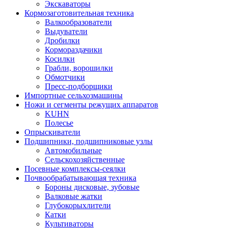
Экскаваторы
Кормозаготовительная техника
Валкообразователи
Выдуватели
Дробилки
Кормораздачики
Косилки
Грабли, ворошилки
Обмотчики
Пресс-подборщики
Импортные сельхозмашины
Ножи и сегменты режущих аппаратов
KUHN
Полесье
Опрыскиватели
Подшипники, подшипниковые узлы
Автомобильные
Сельскохозяйственные
Посевные комплексы-сеялки
Почвообрабатывающая техника
Бороны дисковые, зубовые
Валковые жатки
Глубокорыхлители
Катки
Культиваторы