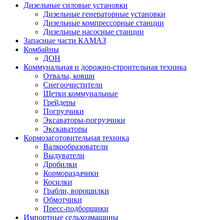
Дизельные силовые установки
Дизельные генераторные установки
Дизельные компрессорные станции
Дизельные насосные станции
Запасные части КАМАЗ
Комбайны
ДОН
Коммунальная и дорожно-строительная техника
Отвалы, ковши
Снегоочистители
Щетки коммунальные
Грейдеры
Погрузчики
Эксаваторы-погрузчики
Экскаваторы
Кормозаготовительная техника
Валкообразователи
Выдуватели
Дробилки
Кормораздачики
Косилки
Грабли, ворошилки
Обмотчики
Пресс-подборщики
Импортные сельхозмашины