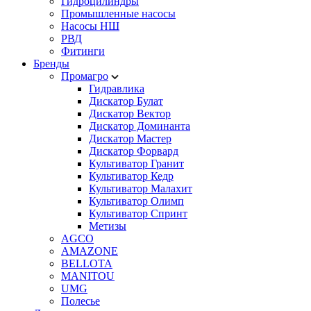
Гидроцилиндры
Промышленные насосы
Насосы НШ
РВД
Фитинги
Бренды
Промагро
Гидравлика
Дискатор Булат
Дискатор Вектор
Дискатор Доминанта
Дискатор Мастер
Дискатор Форвард
Культиватор Гранит
Культиватор Кедр
Культиватор Малахит
Культиватор Олимп
Культиватор Спринт
Метизы
AGCO
AMAZONE
BELLOTA
MANITOU
UMG
Полесье