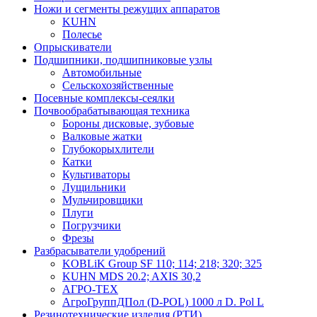
Ножи и сегменты режущих аппаратов
KUHN
Полесье
Опрыскиватели
Подшипники, подшипниковые узлы
Автомобильные
Сельскохозяйственные
Посевные комплексы-сеялки
Почвообрабатывающая техника
Бороны дисковые, зубовые
Валковые жатки
Глубокорыхлители
Катки
Культиваторы
Лущильники
Мульчировщики
Плуги
Погрузчики
Фрезы
Разбрасыватели удобрений
KOBLiK Group SF 110; 114; 218; 320; 325
KUHN MDS 20.2; AXIS 30,2
АГРО-ТЕХ
АгроГруппДПол (D-POL) 1000 л D. Pol L
Резинотехнические изделия (РТИ)