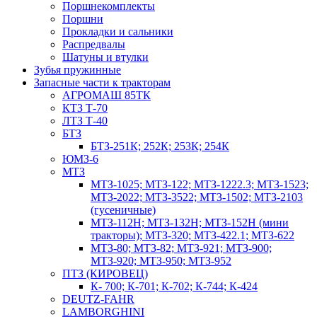
Поршнекомплекты
Поршни
Прокладки и сальники
Распредвалы
Шатуны и втулки
Зубья пружинные
Запасные части к тракторам
АГРОМАШ 85ТК
КТЗ Т-70
ЛТЗ Т-40
БТЗ
БТЗ-251К; 252К; 253К; 254К
ЮМЗ-6
МТЗ
МТЗ-1025; МТЗ-122; МТЗ-1222.3; МТЗ-1523;
МТЗ-2022; МТЗ-3522; МТЗ-1502; МТЗ-2103
(гусеничные)
МТЗ-112Н; МТЗ-132Н; МТЗ-152Н (мини
тракторы); МТЗ-320; МТЗ-422.1; МТЗ-622
МТЗ-80; МТЗ-82; МТЗ-921; МТЗ-900;
МТЗ-920; МТЗ-950; МТЗ-952
ПТЗ (КИРОВЕЦ)
К- 700; К-701; К-702; К-744; К-424
DEUTZ-FAHR
LAMBORGHINI