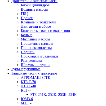
Двигатели и запасные части
Блоки цилиндров
Водяные насосы
ГБЦ
Прочее
Клапаны и толкатели
Двигатели в сборе
Коленчатые валы и вкладыши
Кольца
Масляные насосы
Поршневые пальцы
Поршнекомплекты
Поршни
Прокладки и сальники
Распредвалы
Шатуны и втулки
Зубья пружинные
Запасные части к тракторам
АГРОМАШ 85ТК
КТЗ Т-70
ЛТЗ Т-40
БТЗ
БТЗ-251К; 252К; 253К; 254К
ЮМЗ-6
МТЗ