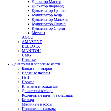
Дискатор Мастер
Дискатор Форвард
Культиватор Гранит
Культиватор Кедр
Культиватор Малахит
Культиватор Олимп
Культиватор Спринт
Метизы
AGCO
AMAZONE
BELLOTA
MANITOU
UMG
Полесье
Двигатели и запасные части
Блоки цилиндров
Водяные насосы
ГБЦ
Прочее
Клапаны и толкатели
Двигатели в сборе
Коленчатые валы и вкладыши
Кольца
Масляные насосы
Поршневые пальцы