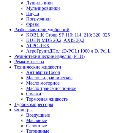
Лущильники
Мульчировщики
Плуги
Погрузчики
Фрезы
Разбрасыватели удобрений
KOBLiK Group SF 110; 114; 218; 320; 325
KUHN MDS 20.2; AXIS 30,2
АГРО-ТЕХ
АгроГруппДПол (D-POL) 1000 л D. Pol L
Резинотехнические изделия (РТИ)
Ремкомплекты
Технические жидкости
Антифриз/Тосол
Масло гидравлическое
Масло моторное
Масло трансмиссионное
Смазки
Тормозная жидкость
Турбокомпрессоры
Фильтры
Воздушные
Масляные
Салонные
Топливные