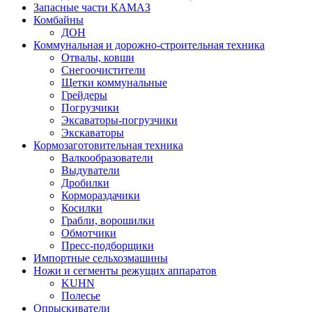
Запасные части КАМАЗ
Комбайны
ДОН
Коммунальная и дорожно-строительная техника
Отвалы, ковши
Снегоочистители
Щетки коммунальные
Грейдеры
Погрузчики
Эксаваторы-погрузчики
Экскаваторы
Кормозаготовительная техника
Валкообразователи
Выдуватели
Дробилки
Кормораздачики
Косилки
Грабли, ворошилки
Обмотчики
Пресс-подборщики
Импортные сельхозмашины
Ножи и сегменты режущих аппаратов
KUHN
Полесье
Опрыскиватели