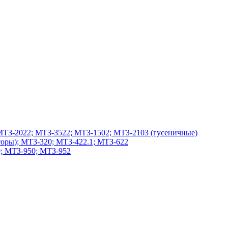
МТЗ-2022; МТЗ-3522; МТЗ-1502; МТЗ-2103 (гусеничные)
оры); МТЗ-320; МТЗ-422.1; МТЗ-622
; МТЗ-950; МТЗ-952