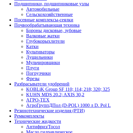
Подшипники, подшипниковые узлы
Автомобильные
Сельскохозяйственные
Посевные комплексы-сеялки
Почвообрабатывающая техника
Бороны дисковые, зубовые
Валковые жатки
Глубокорыхлители
Катки
Культиваторы
Лущильники
Мульчировщики
Плуги
Погрузчики
Фрезы
Разбрасыватели удобрений
KOBLiK Group SF 110; 114; 218; 320; 325
KUHN MDS 20.2; AXIS 30,2
АГРО-ТЕХ
АгроГруппДПол (D-POL) 1000 л D. Pol L
Резинотехнические изделия (РТИ)
Ремкомплекты
Технические жидкости
Антифриз/Тосол
Масло гидравлическое