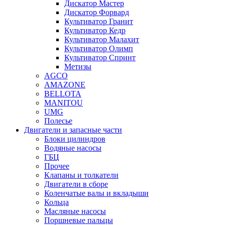
Дискатор Мастер
Дискатор Форвард
Культиватор Гранит
Культиватор Кедр
Культиватор Малахит
Культиватор Олимп
Культиватор Спринт
Метизы
AGCO
AMAZONE
BELLOTA
MANITOU
UMG
Полесье
Двигатели и запасные части
Блоки цилиндров
Водяные насосы
ГБЦ
Прочее
Клапаны и толкатели
Двигатели в сборе
Коленчатые валы и вкладыши
Кольца
Масляные насосы
Поршневые пальцы