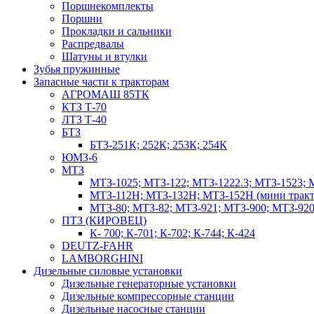
Поршнекомплекты
Поршни
Прокладки и сальники
Распредвалы
Шатуны и втулки
Зубья пружинные
Запасные части к тракторам
АГРОМАШ 85ТК
КТЗ Т-70
ЛТЗ Т-40
БТЗ
БТЗ-251К; 252К; 253К; 254К
ЮМЗ-6
МТЗ
МТЗ-1025; МТЗ-122; МТЗ-1222.3; МТЗ-1523; 
МТЗ-112Н; МТЗ-132Н; МТЗ-152Н (мини тракт
МТЗ-80; МТЗ-82; МТЗ-921; МТЗ-900; МТЗ-920
ПТЗ (КИРОВЕЦ)
К- 700; К-701; К-702; К-744; К-424
DEUTZ-FAHR
LAMBORGHINI
Дизельные силовые установки
Дизельные генераторные установки
Дизельные компрессорные станции
Дизельные насосные станции