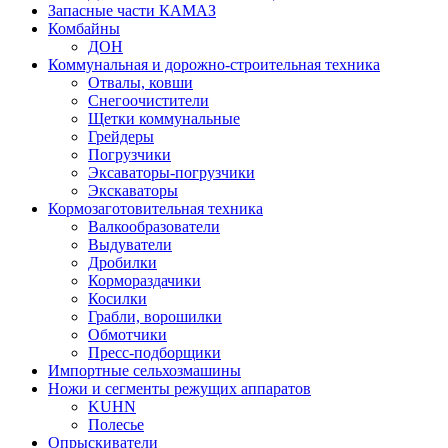
Запасные части КАМАЗ
Комбайны
ДОН
Коммунальная и дорожно-строительная техника
Отвалы, ковши
Снегоочистители
Щетки коммунальные
Грейдеры
Погрузчики
Эксаваторы-погрузчики
Экскаваторы
Кормозаготовительная техника
Валкообразователи
Выдуватели
Дробилки
Кормораздачики
Косилки
Грабли, ворошилки
Обмотчики
Пресс-подборщики
Импортные сельхозмашины
Ножи и сегменты режущих аппаратов
KUHN
Полесье
Опрыскиватели