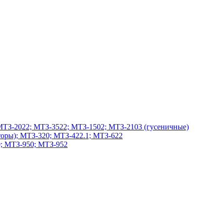
МТЗ-2022; МТЗ-3522; МТЗ-1502; МТЗ-2103 (гусеничные)
оры); МТЗ-320; МТЗ-422.1; МТЗ-622
; МТЗ-950; МТЗ-952