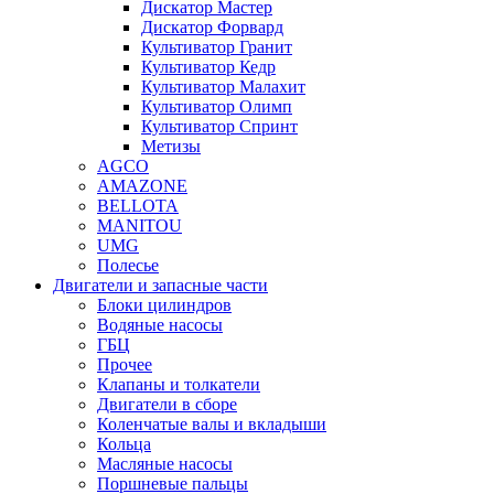
Дискатор Мастер
Дискатор Форвард
Культиватор Гранит
Культиватор Кедр
Культиватор Малахит
Культиватор Олимп
Культиватор Спринт
Метизы
AGCO
AMAZONE
BELLOTA
MANITOU
UMG
Полесье
Двигатели и запасные части
Блоки цилиндров
Водяные насосы
ГБЦ
Прочее
Клапаны и толкатели
Двигатели в сборе
Коленчатые валы и вкладыши
Кольца
Масляные насосы
Поршневые пальцы