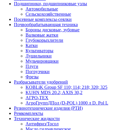
Подшипники, подшипниковые узлы
Автомобильные
Сельскохозяйственные
Посевные комплексы-сеялки
Почвообрабатывающая техника
Бороны дисковые, зубовые
Валковые жатки
Глубокорыхлители
Катки
Культиваторы
Лущильники
Мульчировщики
Плуги
Погрузчики
Фрезы
Разбрасыватели удобрений
KOBLiK Group SF 110; 114; 218; 320; 325
KUHN MDS 20.2; AXIS 30,2
АГРО-ТЕХ
АгроГруппДПол (D-POL) 1000 л D. Pol L
Резинотехнические изделия (РТИ)
Ремкомплекты
Технические жидкости
Антифриз/Тосол
Масло гидравлическое