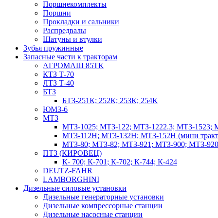
Поршнекомплекты
Поршни
Прокладки и сальники
Распредвалы
Шатуны и втулки
Зубья пружинные
Запасные части к тракторам
АГРОМАШ 85ТК
КТЗ Т-70
ЛТЗ Т-40
БТЗ
БТЗ-251К; 252К; 253К; 254К
ЮМЗ-6
МТЗ
МТЗ-1025; МТЗ-122; МТЗ-1222.3; МТЗ-1523; 
МТЗ-112Н; МТЗ-132Н; МТЗ-152Н (мини тракт
МТЗ-80; МТЗ-82; МТЗ-921; МТЗ-900; МТЗ-920
ПТЗ (КИРОВЕЦ)
К- 700; К-701; К-702; К-744; К-424
DEUTZ-FAHR
LAMBORGHINI
Дизельные силовые установки
Дизельные генераторные установки
Дизельные компрессорные станции
Дизельные насосные станции