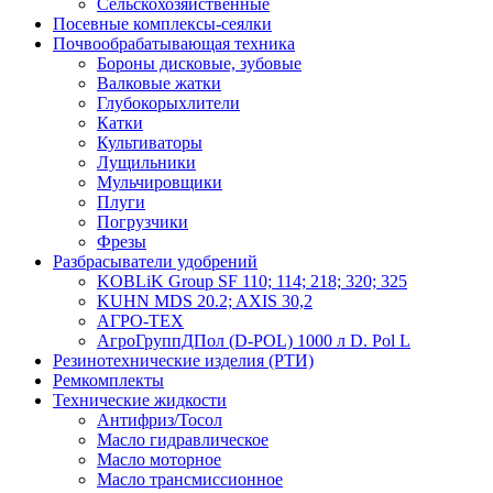
Сельскохозяйственные
Посевные комплексы-сеялки
Почвообрабатывающая техника
Бороны дисковые, зубовые
Валковые жатки
Глубокорыхлители
Катки
Культиваторы
Лущильники
Мульчировщики
Плуги
Погрузчики
Фрезы
Разбрасыватели удобрений
KOBLiK Group SF 110; 114; 218; 320; 325
KUHN MDS 20.2; AXIS 30,2
АГРО-ТЕХ
АгроГруппДПол (D-POL) 1000 л D. Pol L
Резинотехнические изделия (РТИ)
Ремкомплекты
Технические жидкости
Антифриз/Тосол
Масло гидравлическое
Масло моторное
Масло трансмиссионное