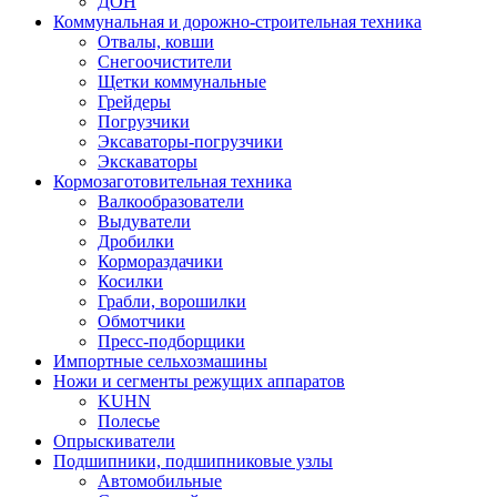
ДОН
Коммунальная и дорожно-строительная техника
Отвалы, ковши
Снегоочистители
Щетки коммунальные
Грейдеры
Погрузчики
Эксаваторы-погрузчики
Экскаваторы
Кормозаготовительная техника
Валкообразователи
Выдуватели
Дробилки
Кормораздачики
Косилки
Грабли, ворошилки
Обмотчики
Пресс-подборщики
Импортные сельхозмашины
Ножи и сегменты режущих аппаратов
KUHN
Полесье
Опрыскиватели
Подшипники, подшипниковые узлы
Автомобильные