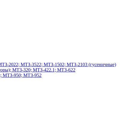
МТЗ-2022; МТЗ-3522; МТЗ-1502; МТЗ-2103 (гусеничные)
оры); МТЗ-320; МТЗ-422.1; МТЗ-622
; МТЗ-950; МТЗ-952