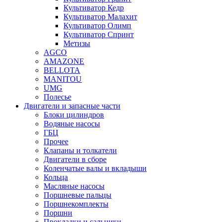
Культиватор Кедр
Культиватор Малахит
Культиватор Олимп
Культиватор Спринт
Метизы
AGCO
AMAZONE
BELLOTA
MANITOU
UMG
Полесье
Двигатели и запасные части
Блоки цилиндров
Водяные насосы
ГБЦ
Прочее
Клапаны и толкатели
Двигатели в сборе
Коленчатые валы и вкладыши
Кольца
Масляные насосы
Поршневые пальцы
Поршнекомплекты
Поршни
Прокладки и сальники