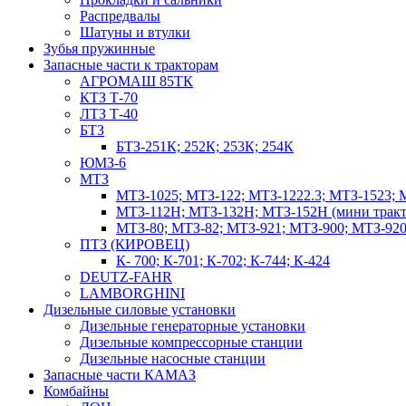
Распредвалы
Шатуны и втулки
Зубья пружинные
Запасные части к тракторам
АГРОМАШ 85ТК
КТЗ Т-70
ЛТЗ Т-40
БТЗ
БТЗ-251К; 252К; 253К; 254К
ЮМЗ-6
МТЗ
МТЗ-1025; МТЗ-122; МТЗ-1222.3; МТЗ-1523; 
МТЗ-112Н; МТЗ-132Н; МТЗ-152Н (мини тракт
МТЗ-80; МТЗ-82; МТЗ-921; МТЗ-900; МТЗ-920
ПТЗ (КИРОВЕЦ)
К- 700; К-701; К-702; К-744; К-424
DEUTZ-FAHR
LAMBORGHINI
Дизельные силовые установки
Дизельные генераторные установки
Дизельные компрессорные станции
Дизельные насосные станции
Запасные части КАМАЗ
Комбайны