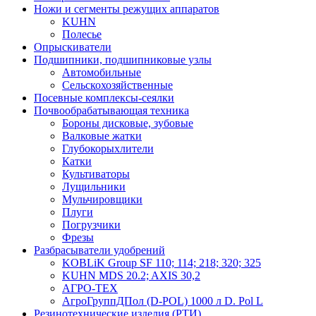
Ножи и сегменты режущих аппаратов
KUHN
Полесье
Опрыскиватели
Подшипники, подшипниковые узлы
Автомобильные
Сельскохозяйственные
Посевные комплексы-сеялки
Почвообрабатывающая техника
Бороны дисковые, зубовые
Валковые жатки
Глубокорыхлители
Катки
Культиваторы
Лущильники
Мульчировщики
Плуги
Погрузчики
Фрезы
Разбрасыватели удобрений
KOBLiK Group SF 110; 114; 218; 320; 325
KUHN MDS 20.2; AXIS 30,2
АГРО-ТЕХ
АгроГруппДПол (D-POL) 1000 л D. Pol L
Резинотехнические изделия (РТИ)