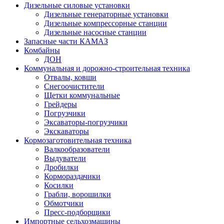
Дизельные силовые установки
Дизельные генераторные установки
Дизельные компрессорные станции
Дизельные насосные станции
Запасные части КАМАЗ
Комбайны
ДОН
Коммунальная и дорожно-строительная техника
Отвалы, ковши
Снегоочистители
Щетки коммунальные
Грейдеры
Погрузчики
Эксаваторы-погрузчики
Экскаваторы
Кормозаготовительная техника
Валкообразователи
Выдуватели
Дробилки
Кормораздачики
Косилки
Грабли, ворошилки
Обмотчики
Пресс-подборщики
Импортные сельхозмашины