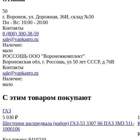
50
г. Воронеж, ул. Дорожная, 36И, склад №50
Пн - Вс: 10:00 - 20:00
Контакты
8 (800) 300-38-59
sale@vapkagro.ru
Наличие:
мало
РОССОШЬ ООО "Воронежкомплект"
Воронежская обл, г. Россошь, ул 50 лет СССР, д 76В
Контакты
sale@vapkagro.ru
Наличие:
мало
С этим товаром покупают
ГАЗ
5 030 ₽
1
Шестерни распредвала (набор) ГАЗ-53 3307 66 ПАЗ ЗМЗ 511-
К
1000106
К
Код товара: 8410210