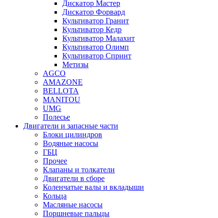
Дискатор Мастер
Дискатор Форвард
Культиватор Гранит
Культиватор Кедр
Культиватор Малахит
Культиватор Олимп
Культиватор Спринт
Метизы
AGCO
AMAZONE
BELLOTA
MANITOU
UMG
Полесье
Двигатели и запасные части
Блоки цилиндров
Водяные насосы
ГБЦ
Прочее
Клапаны и толкатели
Двигатели в сборе
Коленчатые валы и вкладыши
Кольца
Масляные насосы
Поршневые пальцы