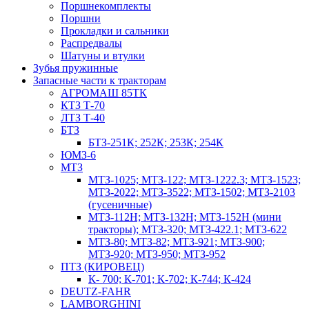
Поршнекомплекты
Поршни
Прокладки и сальники
Распредвалы
Шатуны и втулки
Зубья пружинные
Запасные части к тракторам
АГРОМАШ 85ТК
КТЗ Т-70
ЛТЗ Т-40
БТЗ
БТЗ-251К; 252К; 253К; 254К
ЮМЗ-6
МТЗ
МТЗ-1025; МТЗ-122; МТЗ-1222.3; МТЗ-1523;
МТЗ-2022; МТЗ-3522; МТЗ-1502; МТЗ-2103
(гусеничные)
МТЗ-112Н; МТЗ-132Н; МТЗ-152Н (мини
тракторы); МТЗ-320; МТЗ-422.1; МТЗ-622
МТЗ-80; МТЗ-82; МТЗ-921; МТЗ-900;
МТЗ-920; МТЗ-950; МТЗ-952
ПТЗ (КИРОВЕЦ)
К- 700; К-701; К-702; К-744; К-424
DEUTZ-FAHR
LAMBORGHINI