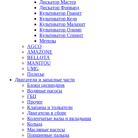
Дискатор Мастер
Дискатор Форвард
Культиватор Гранит
Культиватор Кедр
Культиватор Малахит
Культиватор Олимп
Культиватор Спринт
Метизы
AGCO
AMAZONE
BELLOTA
MANITOU
UMG
Полесье
Двигатели и запасные части
Блоки цилиндров
Водяные насосы
ГБЦ
Прочее
Клапаны и толкатели
Двигатели в сборе
Коленчатые валы и вкладыши
Кольца
Масляные насосы
Поршневые пальцы