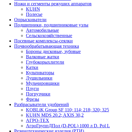
Ножи и сегменты режущих аппаратов
KUHN
Полесье
Опрыскиватели
Подшипники, подшипниковые узлы
Автомобильные
Сельскохозяйственные
Посевные комплексы-сеялки
Почвообрабатывающая техника
Бороны дисковые, зубовые
Валковые жатки
Глубокорыхлители
Катки
Культиваторы
Лущильники
Мульчировщики
Плуги
Погрузчики
Фрезы
Разбрасыватели удобрений
KOBLiK Group SF 110; 114; 218; 320; 325
KUHN MDS 20.2; AXIS 30,2
АГРО-ТЕХ
АгроГруппДПол (D-POL) 1000 л D. Pol L
Резинотехнические изделия (РТИ)