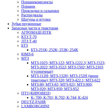
Поршнекомплекты
Поршни
Прокладки и сальники
Распредвалы
Шатуны и втулки
Зубья пружинные
Запасные части к тракторам
АГРОМАШ 85ТК
КТЗ Т-70
ЛТЗ Т-40
БТЗ
БТЗ-251К; 252К; 253К; 254К
ЮМЗ-6
МТЗ
МТЗ-1025; МТЗ-122; МТЗ-1222.3; МТЗ-1523;
МТЗ-2022; МТЗ-3522; МТЗ-1502; МТЗ-2103
(гусеничные)
МТЗ-112Н; МТЗ-132Н; МТЗ-152Н (мини
тракторы); МТЗ-320; МТЗ-422.1; МТЗ-622
МТЗ-80; МТЗ-82; МТЗ-921; МТЗ-900;
МТЗ-920; МТЗ-950; МТЗ-952
ПТЗ (КИРОВЕЦ)
К- 700; К-701; К-702; К-744; К-424
DEUTZ-FAHR
LAMBORGHINI