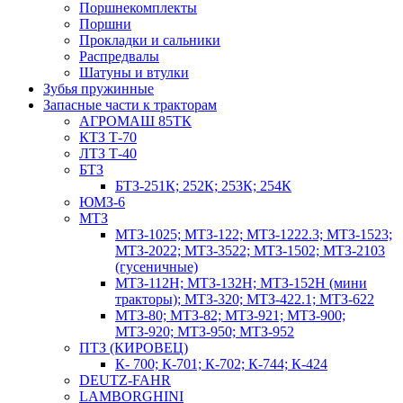
Поршнекомплекты
Поршни
Прокладки и сальники
Распредвалы
Шатуны и втулки
Зубья пружинные
Запасные части к тракторам
АГРОМАШ 85ТК
КТЗ Т-70
ЛТЗ Т-40
БТЗ
БТЗ-251К; 252К; 253К; 254К
ЮМЗ-6
МТЗ
МТЗ-1025; МТЗ-122; МТЗ-1222.3; МТЗ-1523;
МТЗ-2022; МТЗ-3522; МТЗ-1502; МТЗ-2103
(гусеничные)
МТЗ-112Н; МТЗ-132Н; МТЗ-152Н (мини
тракторы); МТЗ-320; МТЗ-422.1; МТЗ-622
МТЗ-80; МТЗ-82; МТЗ-921; МТЗ-900;
МТЗ-920; МТЗ-950; МТЗ-952
ПТЗ (КИРОВЕЦ)
К- 700; К-701; К-702; К-744; К-424
DEUTZ-FAHR
LAMBORGHINI