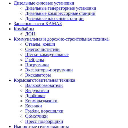
Дизельные силовые установки
Дизельные генераторные установки
Дизельные компрессорные станции
Дизельные насосные станции
Запасные части КАМАЗ
Комбайны
ДОН
Коммунальная и дорожно-строительная техника
Отвалы, ковши
Снегоочистители
Щетки коммунальные
Грейдеры
Погрузчики
Эксаваторы-погрузчики
Экскаваторы
Кормозаготовительная техника
Валкообразователи
Выдуватели
Дробилки
Кормораздачики
Косилки
Грабли, ворошилки
Обмотчики
Пресс-подборщики
Импортные сельхозмашины