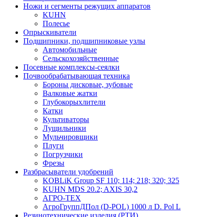
Ножи и сегменты режущих аппаратов
KUHN
Полесье
Опрыскиватели
Подшипники, подшипниковые узлы
Автомобильные
Сельскохозяйственные
Посевные комплексы-сеялки
Почвообрабатывающая техника
Бороны дисковые, зубовые
Валковые жатки
Глубокорыхлители
Катки
Культиваторы
Лущильники
Мульчировщики
Плуги
Погрузчики
Фрезы
Разбрасыватели удобрений
KOBLiK Group SF 110; 114; 218; 320; 325
KUHN MDS 20.2; AXIS 30,2
АГРО-ТЕХ
АгроГруппДПол (D-POL) 1000 л D. Pol L
Резинотехнические изделия (РТИ)