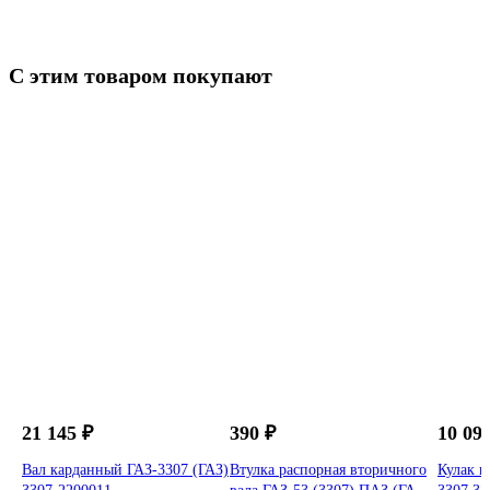
С этим товаром покупают
ГАЗ
21 145 ₽
390 ₽
10 09
Вал карданный ГАЗ-3307 (ГАЗ)
Втулка распорная вторичного
Кулак п