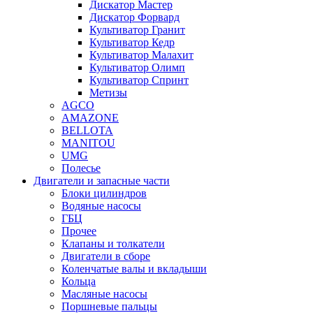
Дискатор Мастер
Дискатор Форвард
Культиватор Гранит
Культиватор Кедр
Культиватор Малахит
Культиватор Олимп
Культиватор Спринт
Метизы
AGCO
AMAZONE
BELLOTA
MANITOU
UMG
Полесье
Двигатели и запасные части
Блоки цилиндров
Водяные насосы
ГБЦ
Прочее
Клапаны и толкатели
Двигатели в сборе
Коленчатые валы и вкладыши
Кольца
Масляные насосы
Поршневые пальцы