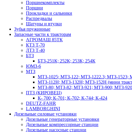
Поршнекомплекты
Поршни
Прокладки и сальники
Распредвалы
Шатуны и втулки
Зубья пружинные
Запасные части к тракторам
АГРОМАШ 85ТК
КТЗ Т-70
ЛТЗ Т-40
БТЗ
БТЗ-251К; 252К; 253К; 254К
ЮМЗ-6
МТЗ
МТЗ-1025; МТЗ-122; МТЗ-1222.3; МТЗ-1523; 
МТЗ-112Н; МТЗ-132Н; МТЗ-152Н (мини тракт
МТЗ-80; МТЗ-82; МТЗ-921; МТЗ-900; МТЗ-920
ПТЗ (КИРОВЕЦ)
К- 700; К-701; К-702; К-744; К-424
DEUTZ-FAHR
LAMBORGHINI
Дизельные силовые установки
Дизельные генераторные установки
Дизельные компрессорные станции
Дизельные насосные станции