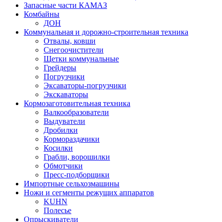
Запасные части КАМАЗ
Комбайны
ДОН
Коммунальная и дорожно-строительная техника
Отвалы, ковши
Снегоочистители
Щетки коммунальные
Грейдеры
Погрузчики
Эксаваторы-погрузчики
Экскаваторы
Кормозаготовительная техника
Валкообразователи
Выдуватели
Дробилки
Кормораздачики
Косилки
Грабли, ворошилки
Обмотчики
Пресс-подборщики
Импортные сельхозмашины
Ножи и сегменты режущих аппаратов
KUHN
Полесье
Опрыскиватели