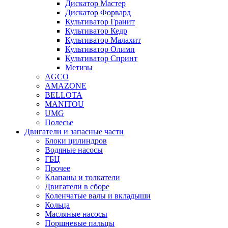
Дискатор Мастер
Дискатор Форвард
Культиватор Гранит
Культиватор Кедр
Культиватор Малахит
Культиватор Олимп
Культиватор Спринт
Метизы
AGCO
AMAZONE
BELLOTA
MANITOU
UMG
Полесье
Двигатели и запасные части
Блоки цилиндров
Водяные насосы
ГБЦ
Прочее
Клапаны и толкатели
Двигатели в сборе
Коленчатые валы и вкладыши
Кольца
Масляные насосы
Поршневые пальцы