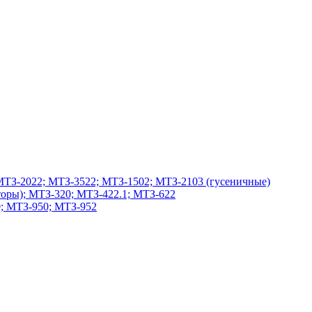
МТЗ-2022; МТЗ-3522; МТЗ-1502; МТЗ-2103 (гусеничные)
оры); МТЗ-320; МТЗ-422.1; МТЗ-622
; МТЗ-950; МТЗ-952