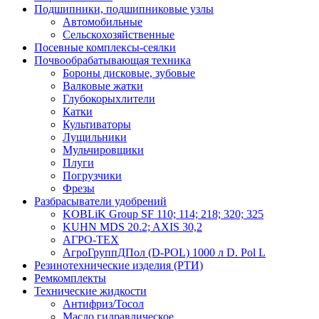
Подшипники, подшипниковые узлы
Автомобильные
Сельскохозяйственные
Посевные комплексы-сеялки
Почвообрабатывающая техника
Бороны дисковые, зубовые
Валковые жатки
Глубокорыхлители
Катки
Культиваторы
Лущильники
Мульчировщики
Плуги
Погрузчики
Фрезы
Разбрасыватели удобрений
KOBLiK Group SF 110; 114; 218; 320; 325
KUHN MDS 20.2; AXIS 30,2
АГРО-ТЕХ
АгроГруппДПол (D-POL) 1000 л D. Pol L
Резинотехнические изделия (РТИ)
Ремкомплекты
Технические жидкости
Антифриз/Тосол
Масло гидравлическое