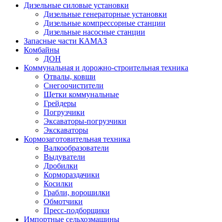
Дизельные силовые установки
Дизельные генераторные установки
Дизельные компрессорные станции
Дизельные насосные станции
Запасные части КАМАЗ
Комбайны
ДОН
Коммунальная и дорожно-строительная техника
Отвалы, ковши
Снегоочистители
Щетки коммунальные
Грейдеры
Погрузчики
Эксаваторы-погрузчики
Экскаваторы
Кормозаготовительная техника
Валкообразователи
Выдуватели
Дробилки
Кормораздачики
Косилки
Грабли, ворошилки
Обмотчики
Пресс-подборщики
Импортные сельхозмашины