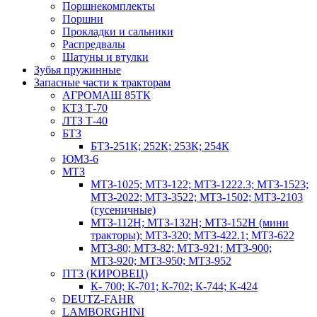
Поршнекомплекты
Поршни
Прокладки и сальники
Распредвалы
Шатуны и втулки
Зубья пружинные
Запасные части к тракторам
АГРОМАШ 85ТК
КТЗ Т-70
ЛТЗ Т-40
БТЗ
БТЗ-251К; 252К; 253К; 254К
ЮМЗ-6
МТЗ
МТЗ-1025; МТЗ-122; МТЗ-1222.3; МТЗ-1523;
МТЗ-2022; МТЗ-3522; МТЗ-1502; МТЗ-2103
(гусеничные)
МТЗ-112Н; МТЗ-132Н; МТЗ-152Н (мини
тракторы); МТЗ-320; МТЗ-422.1; МТЗ-622
МТЗ-80; МТЗ-82; МТЗ-921; МТЗ-900;
МТЗ-920; МТЗ-950; МТЗ-952
ПТЗ (КИРОВЕЦ)
К- 700; К-701; К-702; К-744; К-424
DEUTZ-FAHR
LAMBORGHINI