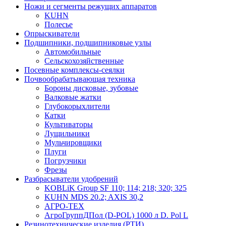
Ножи и сегменты режущих аппаратов
KUHN
Полесье
Опрыскиватели
Подшипники, подшипниковые узлы
Автомобильные
Сельскохозяйственные
Посевные комплексы-сеялки
Почвообрабатывающая техника
Бороны дисковые, зубовые
Валковые жатки
Глубокорыхлители
Катки
Культиваторы
Лущильники
Мульчировщики
Плуги
Погрузчики
Фрезы
Разбрасыватели удобрений
KOBLiK Group SF 110; 114; 218; 320; 325
KUHN MDS 20.2; AXIS 30,2
АГРО-ТЕХ
АгроГруппДПол (D-POL) 1000 л D. Pol L
Резинотехнические изделия (РТИ)