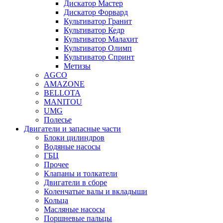
Дискатор Мастер
Дискатор Форвард
Культиватор Гранит
Культиватор Кедр
Культиватор Малахит
Культиватор Олимп
Культиватор Спринт
Метизы
AGCO
AMAZONE
BELLOTA
MANITOU
UMG
Полесье
Двигатели и запасные части
Блоки цилиндров
Водяные насосы
ГБЦ
Прочее
Клапаны и толкатели
Двигатели в сборе
Коленчатые валы и вкладыши
Кольца
Масляные насосы
Поршневые пальцы