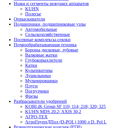
Ножи и сегменты режущих аппаратов
KUHN
Полесье
Опрыскиватели
Подшипники, подшипниковые узлы
Автомобильные
Сельскохозяйственные
Посевные комплексы-сеялки
Почвообрабатывающая техника
Бороны дисковые, зубовые
Валковые жатки
Глубокорыхлители
Катки
Культиваторы
Лущильники
Мульчировщики
Плуги
Погрузчики
Фрезы
Разбрасыватели удобрений
KOBLiK Group SF 110; 114; 218; 320; 325
KUHN MDS 20.2; AXIS 30,2
АГРО-ТЕХ
АгроГруппДПол (D-POL) 1000 л D. Pol L
Резинотехнические изделия (РТИ)