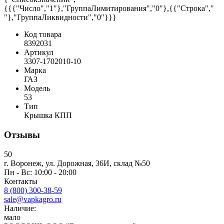
{{{"Число","1"},"ГруппаЛимитирования","0"},{{"Строка","
"},"ГруппаЛиквидности","0"}}}
Код товара
8392031
Артикул
3307-1702010-10
Марка
ГАЗ
Модель
53
Тип
Крышка КПП
Отзывы
50
г. Воронеж, ул. Дорожная, 36И, склад №50
Пн - Вс: 10:00 - 20:00
Контакты
8 (800) 300-38-59
sale@vapkagro.ru
Наличие:
мало