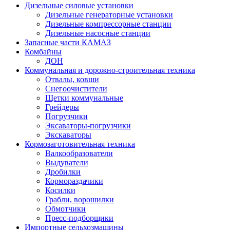
Дизельные силовые установки
Дизельные генераторные установки
Дизельные компрессорные станции
Дизельные насосные станции
Запасные части КАМАЗ
Комбайны
ДОН
Коммунальная и дорожно-строительная техника
Отвалы, ковши
Снегоочистители
Щетки коммунальные
Грейдеры
Погрузчики
Эксаваторы-погрузчики
Экскаваторы
Кормозаготовительная техника
Валкообразователи
Выдуватели
Дробилки
Кормораздачики
Косилки
Грабли, ворошилки
Обмотчики
Пресс-подборщики
Импортные сельхозмашины