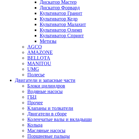
Дискатор Мастер
Дискатор Форвард
Культиватор Гранит
Культиватор Кедр
Культиватор Малахит
Культиватор Олимп
Культиватор Спринт
Метизы
AGCO
AMAZONE
BELLOTA
MANITOU
UMG
Полесье
Двигатели и запасные части
Блоки цилиндров
Водяные насосы
ГБЦ
Прочее
Клапаны и толкатели
Двигатели в сборе
Коленчатые валы и вкладыши
Кольца
Масляные насосы
Поршневые пальцы