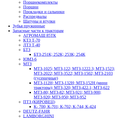
Поршнекомплекты
Поршни
Прокладки и сальники
Распредвалы
Шатуны и втулки
Зубья пружинные
Запасные части к тракторам
АГРОМАШ 85ТК
КТЗ Т-70
ЛТЗ Т-40
БТЗ
БТЗ-251К; 252К; 253К; 254К
ЮМЗ-6
МТЗ
МТЗ-1025; МТЗ-122; МТЗ-1222.3; МТЗ-1523;
МТЗ-2022; МТЗ-3522; МТЗ-1502; МТЗ-2103
(гусеничные)
МТЗ-112Н; МТЗ-132Н; МТЗ-152Н (мини
тракторы); МТЗ-320; МТЗ-422.1; МТЗ-622
МТЗ-80; МТЗ-82; МТЗ-921; МТЗ-900;
МТЗ-920; МТЗ-950; МТЗ-952
ПТЗ (КИРОВЕЦ)
К- 700; К-701; К-702; К-744; К-424
DEUTZ-FAHR
LAMBORGHINI