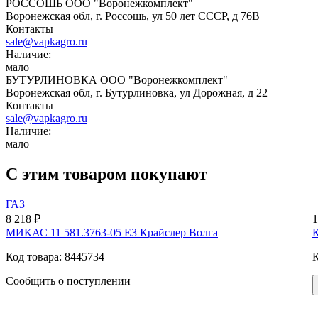
РОССОШЬ ООО "Воронежкомплект"
Воронежская обл, г. Россошь, ул 50 лет СССР, д 76В
Контакты
sale@vapkagro.ru
Наличие:
мало
БУТУРЛИНОВКА ООО "Воронежкомплект"
Воронежская обл, г. Бутурлиновка, ул Дорожная, д 22
Контакты
sale@vapkagro.ru
Наличие:
мало
С этим товаром покупают
ГАЗ
8 218 ₽
1
МИКАС 11 581.3763-05 E3 Крайслер Волга
К
Код товара: 8445734
К
Сообщить о поступлении