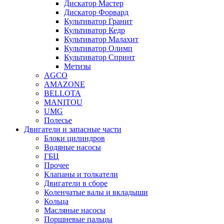
Дискатор Мастер
Дискатор Форвард
Культиватор Гранит
Культиватор Кедр
Культиватор Малахит
Культиватор Олимп
Культиватор Спринт
Метизы
AGCO
AMAZONE
BELLOTA
MANITOU
UMG
Полесье
Двигатели и запасные части
Блоки цилиндров
Водяные насосы
ГБЦ
Прочее
Клапаны и толкатели
Двигатели в сборе
Коленчатые валы и вкладыши
Кольца
Масляные насосы
Поршневые пальцы