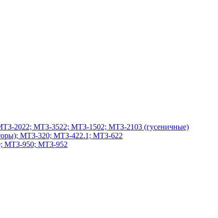
МТЗ-2022; МТЗ-3522; МТЗ-1502; МТЗ-2103 (гусеничные)
оры); МТЗ-320; МТЗ-422.1; МТЗ-622
; МТЗ-950; МТЗ-952