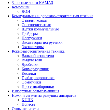
Запасные части КАМАЗ
Комбайны
ДОН
Коммунальная и дорожно-строительная техника
Отвалы, ковши
Снегоочистители
Щетки коммунальные
Грейдеры
Погрузчики
Эксаваторы-погрузчики
Экскаваторы
Кормозаготовительная техника
Валкообразователи
Выдуватели
Дробилки
Кормораздачики
Косилки
Грабли, ворошилки
Обмотчики
Пресс-подборщики
Импортные сельхозмашины
Ножи и сегменты режущих аппаратов
KUHN
Полесье
Опрыскиватели