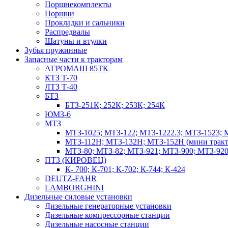
Поршнекомплекты
Поршни
Прокладки и сальники
Распредвалы
Шатуны и втулки
Зубья пружинные
Запасные части к тракторам
АГРОМАШ 85ТК
КТЗ Т-70
ЛТЗ Т-40
БТЗ
БТЗ-251К; 252К; 253К; 254К
ЮМЗ-6
МТЗ
МТЗ-1025; МТЗ-122; МТЗ-1222.3; МТЗ-1523; 
МТЗ-112Н; МТЗ-132Н; МТЗ-152Н (мини тракт
МТЗ-80; МТЗ-82; МТЗ-921; МТЗ-900; МТЗ-920
ПТЗ (КИРОВЕЦ)
К- 700; К-701; К-702; К-744; К-424
DEUTZ-FAHR
LAMBORGHINI
Дизельные силовые установки
Дизельные генераторные установки
Дизельные компрессорные станции
Дизельные насосные станции