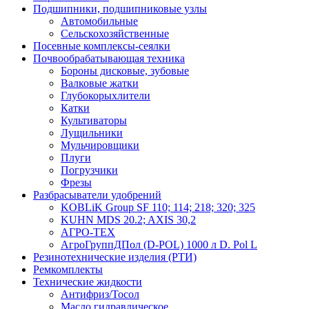
Подшипники, подшипниковые узлы
Автомобильные
Сельскохозяйственные
Посевные комплексы-сеялки
Почвообрабатывающая техника
Бороны дисковые, зубовые
Валковые жатки
Глубокорыхлители
Катки
Культиваторы
Лущильники
Мульчировщики
Плуги
Погрузчики
Фрезы
Разбрасыватели удобрений
KOBLiK Group SF 110; 114; 218; 320; 325
KUHN MDS 20.2; AXIS 30,2
АГРО-ТЕХ
АгроГруппДПол (D-POL) 1000 л D. Pol L
Резинотехнические изделия (РТИ)
Ремкомплекты
Технические жидкости
Антифриз/Тосол
Масло гидравлическое