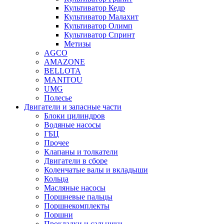
Культиватор Кедр
Культиватор Малахит
Культиватор Олимп
Культиватор Спринт
Метизы
AGCO
AMAZONE
BELLOTA
MANITOU
UMG
Полесье
Двигатели и запасные части
Блоки цилиндров
Водяные насосы
ГБЦ
Прочее
Клапаны и толкатели
Двигатели в сборе
Коленчатые валы и вкладыши
Кольца
Масляные насосы
Поршневые пальцы
Поршнекомплекты
Поршни
Прокладки и сальники