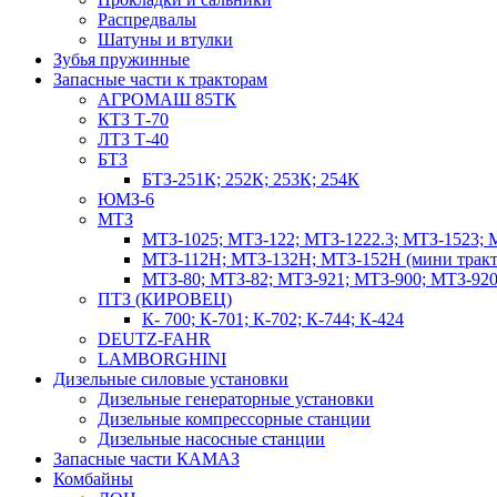
Распредвалы
Шатуны и втулки
Зубья пружинные
Запасные части к тракторам
АГРОМАШ 85ТК
КТЗ Т-70
ЛТЗ Т-40
БТЗ
БТЗ-251К; 252К; 253К; 254К
ЮМЗ-6
МТЗ
МТЗ-1025; МТЗ-122; МТЗ-1222.3; МТЗ-1523; 
МТЗ-112Н; МТЗ-132Н; МТЗ-152Н (мини тракт
МТЗ-80; МТЗ-82; МТЗ-921; МТЗ-900; МТЗ-920
ПТЗ (КИРОВЕЦ)
К- 700; К-701; К-702; К-744; К-424
DEUTZ-FAHR
LAMBORGHINI
Дизельные силовые установки
Дизельные генераторные установки
Дизельные компрессорные станции
Дизельные насосные станции
Запасные части КАМАЗ
Комбайны