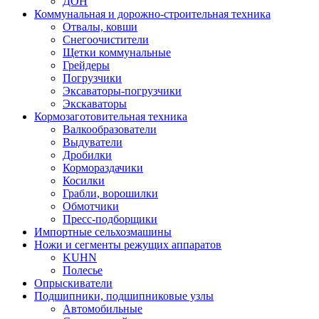
ДОН
Коммунальная и дорожно-строительная техника
Отвалы, ковши
Снегоочистители
Щетки коммунальные
Грейдеры
Погрузчики
Эксаваторы-погрузчики
Экскаваторы
Кормозаготовительная техника
Валкообразователи
Выдуватели
Дробилки
Кормораздачики
Косилки
Грабли, ворошилки
Обмотчики
Пресс-подборщики
Импортные сельхозмашины
Ножи и сегменты режущих аппаратов
KUHN
Полесье
Опрыскиватели
Подшипники, подшипниковые узлы
Автомобильные