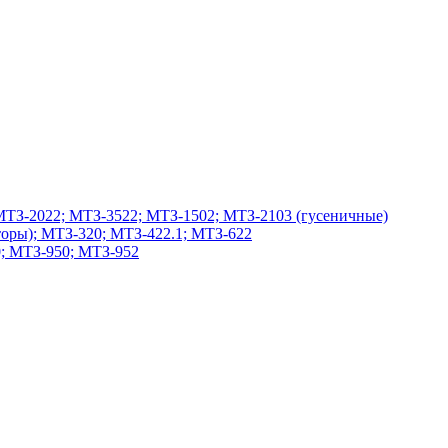
МТЗ-2022; МТЗ-3522; МТЗ-1502; МТЗ-2103 (гусеничные)
оры); МТЗ-320; МТЗ-422.1; МТЗ-622
; МТЗ-950; МТЗ-952