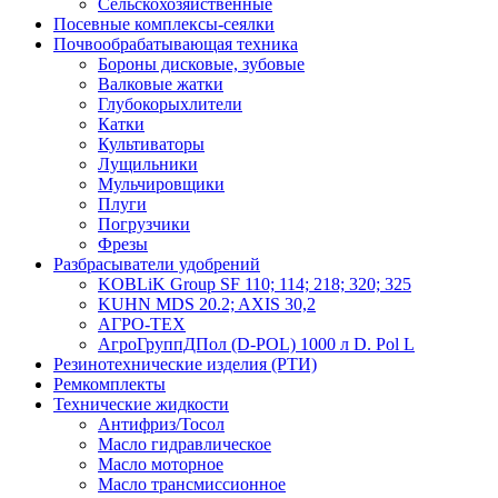
Сельскохозяйственные
Посевные комплексы-сеялки
Почвообрабатывающая техника
Бороны дисковые, зубовые
Валковые жатки
Глубокорыхлители
Катки
Культиваторы
Лущильники
Мульчировщики
Плуги
Погрузчики
Фрезы
Разбрасыватели удобрений
KOBLiK Group SF 110; 114; 218; 320; 325
KUHN MDS 20.2; AXIS 30,2
АГРО-ТЕХ
АгроГруппДПол (D-POL) 1000 л D. Pol L
Резинотехнические изделия (РТИ)
Ремкомплекты
Технические жидкости
Антифриз/Тосол
Масло гидравлическое
Масло моторное
Масло трансмиссионное