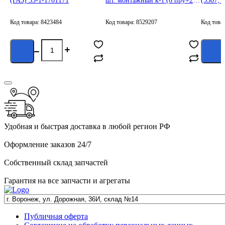
(ГАЗ) 53-1-1701171
шт. монтажный к-т (6 пру+2
(3307, 
бол+2 загл.) ГАЗон-NEXT
170102
31250270
Код товара: 8423484
Код товара: 8529207
Код това
Сообщить о
поступлении
Удобная и быстрая доставка в любой регион РФ
Оформление заказов 24/7
Собственный склад запчастей
Гарантия на все запчасти и агрегаты
Публичная оферта