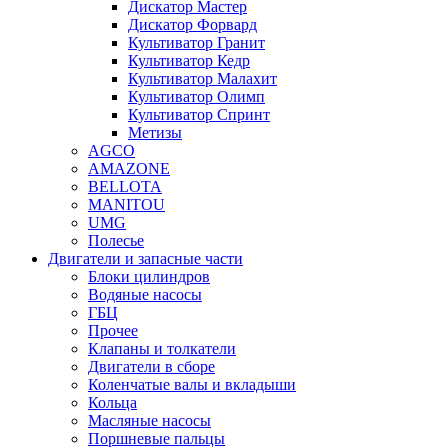
Дискатор Мастер
Дискатор Форвард
Культиватор Гранит
Культиватор Кедр
Культиватор Малахит
Культиватор Олимп
Культиватор Спринт
Метизы
AGCO
AMAZONE
BELLOTA
MANITOU
UMG
Полесье
Двигатели и запасные части
Блоки цилиндров
Водяные насосы
ГБЦ
Прочее
Клапаны и толкатели
Двигатели в сборе
Коленчатые валы и вкладыши
Кольца
Масляные насосы
Поршневые пальцы