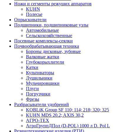
Ножи и сегменты режущих аппаратов
KUHN
Полесье
Опрыскиватели
Подшипники, подшипниковые узлы
Автомобильные
Сельскохозяйственные
Посевные комплексы-сеялки
Почвообрабатывающая техника
Бороны дисковые, зубовые
Валковые жатки
Глубокорыхлители
Катки
Культиваторы
Лущильники
Мульчировщики
Плуги
Погрузчики
Фрезы
Разбрасыватели удобрений
KOBLiK Group SF 110; 114; 218; 320; 325
KUHN MDS 20.2; AXIS 30,2
АГРО-ТЕХ
АгроГруппДПол (D-POL) 1000 л D. Pol L
Резинотехнические изделия (РТИ)