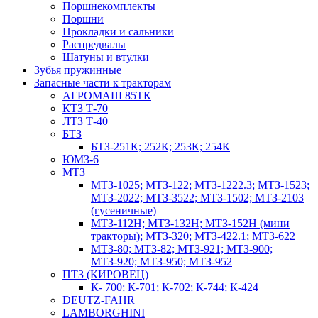
Поршнекомплекты
Поршни
Прокладки и сальники
Распредвалы
Шатуны и втулки
Зубья пружинные
Запасные части к тракторам
АГРОМАШ 85ТК
КТЗ Т-70
ЛТЗ Т-40
БТЗ
БТЗ-251К; 252К; 253К; 254К
ЮМЗ-6
МТЗ
МТЗ-1025; МТЗ-122; МТЗ-1222.3; МТЗ-1523;
МТЗ-2022; МТЗ-3522; МТЗ-1502; МТЗ-2103
(гусеничные)
МТЗ-112Н; МТЗ-132Н; МТЗ-152Н (мини
тракторы); МТЗ-320; МТЗ-422.1; МТЗ-622
МТЗ-80; МТЗ-82; МТЗ-921; МТЗ-900;
МТЗ-920; МТЗ-950; МТЗ-952
ПТЗ (КИРОВЕЦ)
К- 700; К-701; К-702; К-744; К-424
DEUTZ-FAHR
LAMBORGHINI