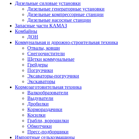
Дизельные силовые установки
Дизельные генераторные установки
Дизельные компрессорные станции
Дизельные насосные станции
Запасные части КАМАЗ
Комбайны
ДОН
Коммунальная и дорожно-строительная техника
Отвалы, ковши
Снегоочистители
Щетки коммунальные
Грейдеры
Погрузчики
Эксаваторы-погрузчики
Экскаваторы
Кормозаготовительная техника
Валкообразователи
Выдуватели
Дробилки
Кормораздачики
Косилки
Грабли, ворошилки
Обмотчики
Пресс-подборщики
Импортные сельхозмашины