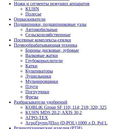
Ножи и сегменты режущих аппаратов
KUHN
Полесье
Опрыскиватели
Подшипники, подшипниковые узлы
Автомобильные
Сельскохозяйственные
Посевные комплексы-сеялки
Почвообрабатывающая техника
Бороны дисковые, зубовые
Валковые жатки
Глубокорыхлители
Катки
Культиваторы
Лущильники
Мульчировщики
Плуги
Погрузчики
Фрезы
Разбрасыватели удобрений
KOBLiK Group SF 110; 114; 218; 320; 325
KUHN MDS 20.2; AXIS 30,2
АГРО-ТЕХ
АгроГруппДПол (D-POL) 1000 л D. Pol L
Резинотехнические изделия (РТИ)