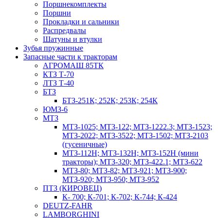
Поршнекомплекты
Поршни
Прокладки и сальники
Распредвалы
Шатуны и втулки
Зубья пружинные
Запасные части к тракторам
АГРОМАШ 85ТК
КТЗ Т-70
ЛТЗ Т-40
БТЗ
БТЗ-251К; 252К; 253К; 254К
ЮМЗ-6
МТЗ
МТЗ-1025; МТЗ-122; МТЗ-1222.3; МТЗ-1523;
МТЗ-2022; МТЗ-3522; МТЗ-1502; МТЗ-2103
(гусеничные)
МТЗ-112Н; МТЗ-132Н; МТЗ-152Н (мини
тракторы); МТЗ-320; МТЗ-422.1; МТЗ-622
МТЗ-80; МТЗ-82; МТЗ-921; МТЗ-900;
МТЗ-920; МТЗ-950; МТЗ-952
ПТЗ (КИРОВЕЦ)
К- 700; К-701; К-702; К-744; К-424
DEUTZ-FAHR
LAMBORGHINI