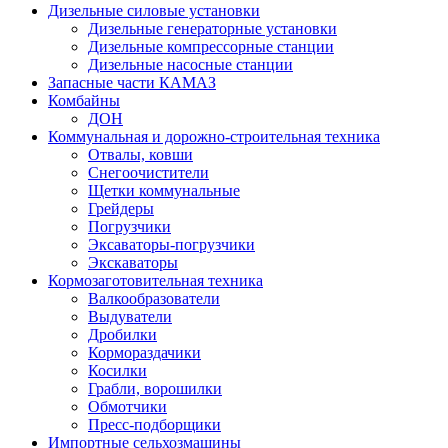
Дизельные силовые установки
Дизельные генераторные установки
Дизельные компрессорные станции
Дизельные насосные станции
Запасные части КАМАЗ
Комбайны
ДОН
Коммунальная и дорожно-строительная техника
Отвалы, ковши
Снегоочистители
Щетки коммунальные
Грейдеры
Погрузчики
Эксаваторы-погрузчики
Экскаваторы
Кормозаготовительная техника
Валкообразователи
Выдуватели
Дробилки
Кормораздачики
Косилки
Грабли, ворошилки
Обмотчики
Пресс-подборщики
Импортные сельхозмашины