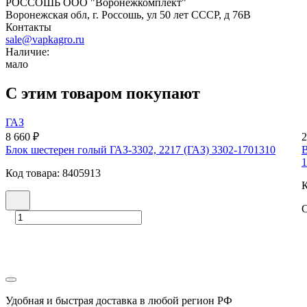
РОССОШЬ ООО "Воронежкомплект"
Воронежская обл, г. Россошь, ул 50 лет СССР, д 76В
Контакты
sale@vapkagro.ru
Наличие:
мало
С этим товаром покупают
ГАЗ
8 660 ₽
2
Блок шестерен голый ГАЗ-3302, 2217 (ГАЗ) 3302-1701310
В
1
Код товара: 8405913
К
С
Удобная и быстрая доставка в любой регион РФ