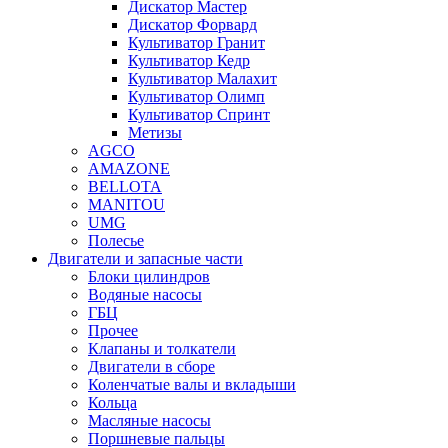
Дискатор Мастер
Дискатор Форвард
Культиватор Гранит
Культиватор Кедр
Культиватор Малахит
Культиватор Олимп
Культиватор Спринт
Метизы
AGCO
AMAZONE
BELLOTA
MANITOU
UMG
Полесье
Двигатели и запасные части
Блоки цилиндров
Водяные насосы
ГБЦ
Прочее
Клапаны и толкатели
Двигатели в сборе
Коленчатые валы и вкладыши
Кольца
Масляные насосы
Поршневые пальцы