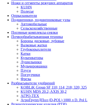
Ножи и сегменты режущих аппаратов
KUHN
Полесье
Опрыскиватели
Подшипники, подшипниковые узлы
Автомобильные
Сельскохозяйственные
Посевные комплексы-сеялки
Почвообрабатывающая техника
Бороны дисковые, зубовые
Валковые жатки
Глубокорыхлители
Катки
Культиваторы
Лущильники
Мульчировщики
Плуги
Погрузчики
Фрезы
Разбрасыватели удобрений
KOBLiK Group SF 110; 114; 218; 320; 325
KUHN MDS 20.2; AXIS 30,2
АГРО-ТЕХ
АгроГруппДПол (D-POL) 1000 л D. Pol L
Резинотехнические изделия (РТИ)