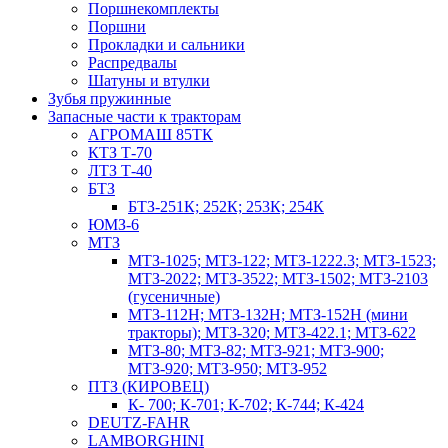
Поршнекомплекты
Поршни
Прокладки и сальники
Распредвалы
Шатуны и втулки
Зубья пружинные
Запасные части к тракторам
АГРОМАШ 85ТК
КТЗ Т-70
ЛТЗ Т-40
БТЗ
БТЗ-251К; 252К; 253К; 254К
ЮМЗ-6
МТЗ
МТЗ-1025; МТЗ-122; МТЗ-1222.3; МТЗ-1523;
МТЗ-2022; МТЗ-3522; МТЗ-1502; МТЗ-2103
(гусеничные)
МТЗ-112Н; МТЗ-132Н; МТЗ-152Н (мини
тракторы); МТЗ-320; МТЗ-422.1; МТЗ-622
МТЗ-80; МТЗ-82; МТЗ-921; МТЗ-900;
МТЗ-920; МТЗ-950; МТЗ-952
ПТЗ (КИРОВЕЦ)
К- 700; К-701; К-702; К-744; К-424
DEUTZ-FAHR
LAMBORGHINI