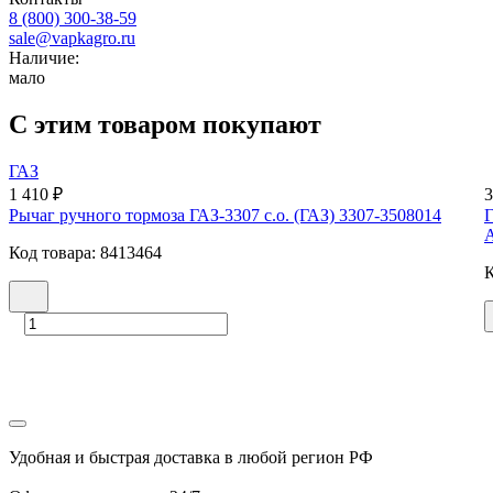
8 (800) 300-38-59
sale@vapkagro.ru
Наличие:
мало
С этим товаром покупают
ГАЗ
1 410 ₽
3
Рычаг ручного тормоза ГАЗ-3307 с.о. (ГАЗ) 3307-3508014
Г
А
Код товара: 8413464
К
Удобная и быстрая доставка в любой регион РФ