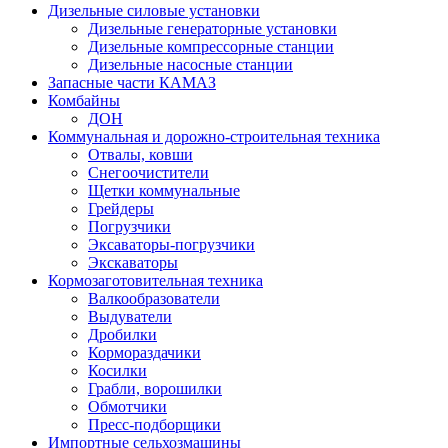
Дизельные силовые установки
Дизельные генераторные установки
Дизельные компрессорные станции
Дизельные насосные станции
Запасные части КАМАЗ
Комбайны
ДОН
Коммунальная и дорожно-строительная техника
Отвалы, ковши
Снегоочистители
Щетки коммунальные
Грейдеры
Погрузчики
Эксаваторы-погрузчики
Экскаваторы
Кормозаготовительная техника
Валкообразователи
Выдуватели
Дробилки
Кормораздачики
Косилки
Грабли, ворошилки
Обмотчики
Пресс-подборщики
Импортные сельхозмашины