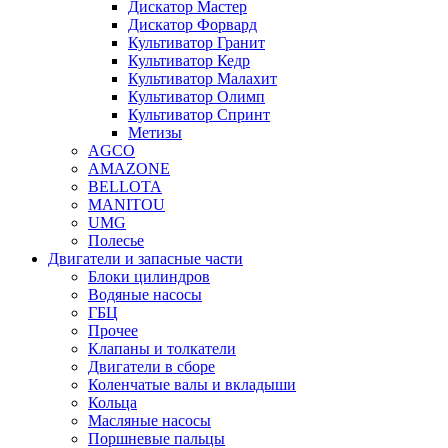
Дискатор Мастер
Дискатор Форвард
Культиватор Гранит
Культиватор Кедр
Культиватор Малахит
Культиватор Олимп
Культиватор Спринт
Метизы
AGCO
AMAZONE
BELLOTA
MANITOU
UMG
Полесье
Двигатели и запасные части
Блоки цилиндров
Водяные насосы
ГБЦ
Прочее
Клапаны и толкатели
Двигатели в сборе
Коленчатые валы и вкладыши
Кольца
Масляные насосы
Поршневые пальцы