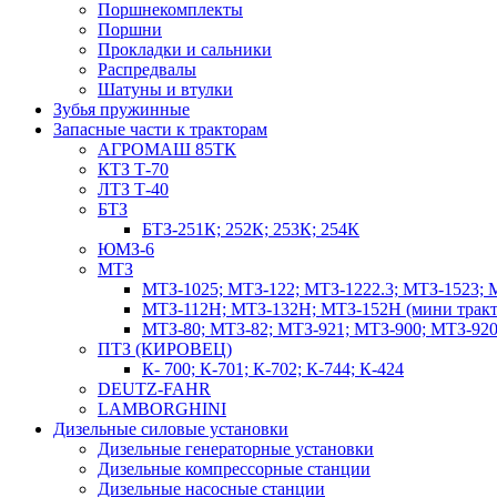
Поршнекомплекты
Поршни
Прокладки и сальники
Распредвалы
Шатуны и втулки
Зубья пружинные
Запасные части к тракторам
АГРОМАШ 85ТК
КТЗ Т-70
ЛТЗ Т-40
БТЗ
БТЗ-251К; 252К; 253К; 254К
ЮМЗ-6
МТЗ
МТЗ-1025; МТЗ-122; МТЗ-1222.3; МТЗ-1523; 
МТЗ-112Н; МТЗ-132Н; МТЗ-152Н (мини тракт
МТЗ-80; МТЗ-82; МТЗ-921; МТЗ-900; МТЗ-920
ПТЗ (КИРОВЕЦ)
К- 700; К-701; К-702; К-744; К-424
DEUTZ-FAHR
LAMBORGHINI
Дизельные силовые установки
Дизельные генераторные установки
Дизельные компрессорные станции
Дизельные насосные станции