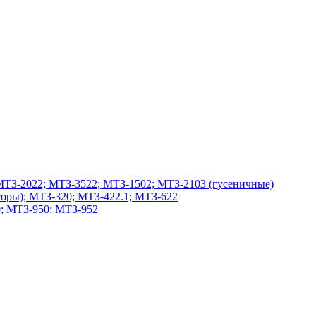
МТЗ-2022; МТЗ-3522; МТЗ-1502; МТЗ-2103 (гусеничные)
оры); МТЗ-320; МТЗ-422.1; МТЗ-622
; МТЗ-950; МТЗ-952