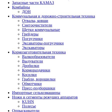
Запасные части КАМАЗ
Комбайны
ДОН
Коммунальная и дорожно-строительная техника
Отвалы, ковши
Снегоочистители
Щетки коммунальные
Грейдеры
Погрузчики
Эксаваторы-погрузчики
Экскаваторы
Кормозаготовительная техника
Валкообразователи
Выдуватели
Дробилки
Кормораздачики
Косилки
Грабли, ворошилки
Обмотчики
Пресс-подборщики
Импортные сельхозмашины
Ножи и сегменты режущих аппаратов
KUHN
Полесье
Опрыскиватели