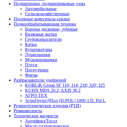
Подшипники, подшипниковые узлы
Автомобильные
Сельскохозяйственные
Посевные комплексы-сеялки
Почвообрабатывающая техника
Бороны дисковые, зубовые
Валковые жатки
Глубокорыхлители
Катки
Культиваторы
Лущильники
Мульчировщики
Плуги
Погрузчики
Фрезы
Разбрасыватели удобрений
KOBLiK Group SF 110; 114; 218; 320; 325
KUHN MDS 20.2; AXIS 30,2
АГРО-ТЕХ
АгроГруппДПол (D-POL) 1000 л D. Pol L
Резинотехнические изделия (РТИ)
Ремкомплекты
Технические жидкости
Антифриз/Тосол
Масло гидравлическое