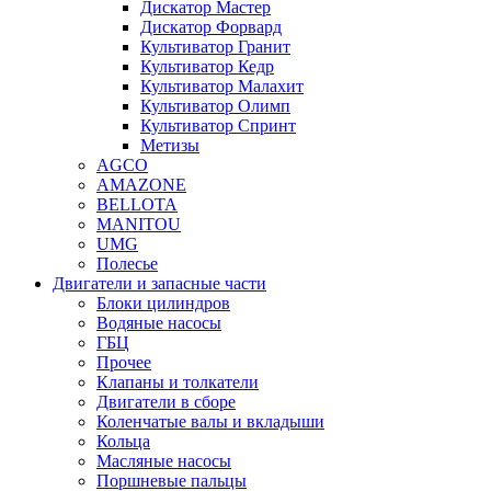
Дискатор Мастер
Дискатор Форвард
Культиватор Гранит
Культиватор Кедр
Культиватор Малахит
Культиватор Олимп
Культиватор Спринт
Метизы
AGCO
AMAZONE
BELLOTA
MANITOU
UMG
Полесье
Двигатели и запасные части
Блоки цилиндров
Водяные насосы
ГБЦ
Прочее
Клапаны и толкатели
Двигатели в сборе
Коленчатые валы и вкладыши
Кольца
Масляные насосы
Поршневые пальцы