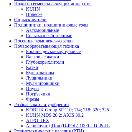
Ножи и сегменты режущих аппаратов
KUHN
Полесье
Опрыскиватели
Подшипники, подшипниковые узлы
Автомобильные
Сельскохозяйственные
Посевные комплексы-сеялки
Почвообрабатывающая техника
Бороны дисковые, зубовые
Валковые жатки
Глубокорыхлители
Катки
Культиваторы
Лущильники
Мульчировщики
Плуги
Погрузчики
Фрезы
Разбрасыватели удобрений
KOBLiK Group SF 110; 114; 218; 320; 325
KUHN MDS 20.2; AXIS 30,2
АГРО-ТЕХ
АгроГруппДПол (D-POL) 1000 л D. Pol L
Резинотехнические изделия (РТИ)