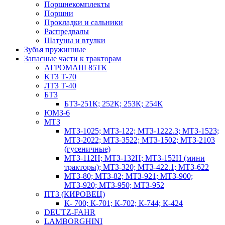
Поршнекомплекты
Поршни
Прокладки и сальники
Распредвалы
Шатуны и втулки
Зубья пружинные
Запасные части к тракторам
АГРОМАШ 85ТК
КТЗ Т-70
ЛТЗ Т-40
БТЗ
БТЗ-251К; 252К; 253К; 254К
ЮМЗ-6
МТЗ
МТЗ-1025; МТЗ-122; МТЗ-1222.3; МТЗ-1523;
МТЗ-2022; МТЗ-3522; МТЗ-1502; МТЗ-2103
(гусеничные)
МТЗ-112Н; МТЗ-132Н; МТЗ-152Н (мини
тракторы); МТЗ-320; МТЗ-422.1; МТЗ-622
МТЗ-80; МТЗ-82; МТЗ-921; МТЗ-900;
МТЗ-920; МТЗ-950; МТЗ-952
ПТЗ (КИРОВЕЦ)
К- 700; К-701; К-702; К-744; К-424
DEUTZ-FAHR
LAMBORGHINI