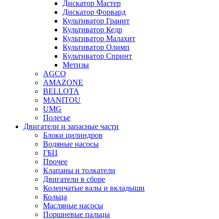
Дискатор Мастер
Дискатор Форвард
Культиватор Гранит
Культиватор Кедр
Культиватор Малахит
Культиватор Олимп
Культиватор Спринт
Метизы
AGCO
AMAZONE
BELLOTA
MANITOU
UMG
Полесье
Двигатели и запасные части
Блоки цилиндров
Водяные насосы
ГБЦ
Прочее
Клапаны и толкатели
Двигатели в сборе
Коленчатые валы и вкладыши
Кольца
Масляные насосы
Поршневые пальцы