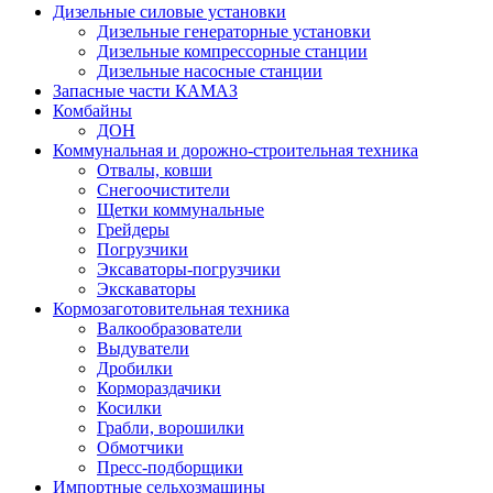
Дизельные силовые установки
Дизельные генераторные установки
Дизельные компрессорные станции
Дизельные насосные станции
Запасные части КАМАЗ
Комбайны
ДОН
Коммунальная и дорожно-строительная техника
Отвалы, ковши
Снегоочистители
Щетки коммунальные
Грейдеры
Погрузчики
Эксаваторы-погрузчики
Экскаваторы
Кормозаготовительная техника
Валкообразователи
Выдуватели
Дробилки
Кормораздачики
Косилки
Грабли, ворошилки
Обмотчики
Пресс-подборщики
Импортные сельхозмашины