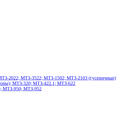
МТЗ-2022; МТЗ-3522; МТЗ-1502; МТЗ-2103 (гусеничные)
оры); МТЗ-320; МТЗ-422.1; МТЗ-622
; МТЗ-950; МТЗ-952