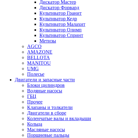
Дискатор Мастер
Дискатор Форвард
Культиватор Гранит
Культиватор Кедр
Культиватор Малахит
Культиватор Олимп
Культиватор Спринт
Метизы
AGCO
AMAZONE
BELLOTA
MANITOU
UMG
Полесье
Двигатели и запасные части
Блоки цилиндров
Водяные насосы
ГБЦ
Прочее
Клапаны и толкатели
Двигатели в сборе
Коленчатые валы и вкладыши
Кольца
Масляные насосы
Поршневые пальцы