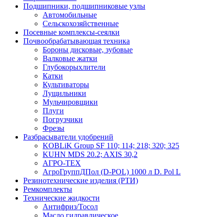
Подшипники, подшипниковые узлы
Автомобильные
Сельскохозяйственные
Посевные комплексы-сеялки
Почвообрабатывающая техника
Бороны дисковые, зубовые
Валковые жатки
Глубокорыхлители
Катки
Культиваторы
Лущильники
Мульчировщики
Плуги
Погрузчики
Фрезы
Разбрасыватели удобрений
KOBLiK Group SF 110; 114; 218; 320; 325
KUHN MDS 20.2; AXIS 30,2
АГРО-ТЕХ
АгроГруппДПол (D-POL) 1000 л D. Pol L
Резинотехнические изделия (РТИ)
Ремкомплекты
Технические жидкости
Антифриз/Тосол
Масло гидравлическое