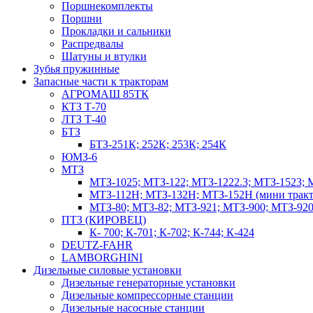
Поршнекомплекты
Поршни
Прокладки и сальники
Распредвалы
Шатуны и втулки
Зубья пружинные
Запасные части к тракторам
АГРОМАШ 85ТК
КТЗ Т-70
ЛТЗ Т-40
БТЗ
БТЗ-251К; 252К; 253К; 254К
ЮМЗ-6
МТЗ
МТЗ-1025; МТЗ-122; МТЗ-1222.3; МТЗ-1523; 
МТЗ-112Н; МТЗ-132Н; МТЗ-152Н (мини тракт
МТЗ-80; МТЗ-82; МТЗ-921; МТЗ-900; МТЗ-920
ПТЗ (КИРОВЕЦ)
К- 700; К-701; К-702; К-744; К-424
DEUTZ-FAHR
LAMBORGHINI
Дизельные силовые установки
Дизельные генераторные установки
Дизельные компрессорные станции
Дизельные насосные станции