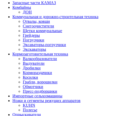
Запасные части КАМАЗ
Комбайны
ДОН
Коммунальная и дорожно-строительная техника
Отвалы, ковши
Снегоочистители
Щетки коммунальные
Грейдеры
Погрузчики
Эксаваторы-погрузчики
Экскаваторы
Кормозаготовительная техника
Валкообразователи
Выдуватели
Дробилки
Кормораздачики
Косилки
Грабли, ворошилки
Обмотчики
Пресс-подборщики
Импортные сельхозмашины
Ножи и сегменты режущих аппаратов
KUHN
Полесье
Опрыскиватели