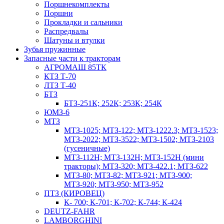
Поршнекомплекты
Поршни
Прокладки и сальники
Распредвалы
Шатуны и втулки
Зубья пружинные
Запасные части к тракторам
АГРОМАШ 85ТК
КТЗ Т-70
ЛТЗ Т-40
БТЗ
БТЗ-251К; 252К; 253К; 254К
ЮМЗ-6
МТЗ
МТЗ-1025; МТЗ-122; МТЗ-1222.3; МТЗ-1523;
МТЗ-2022; МТЗ-3522; МТЗ-1502; МТЗ-2103
(гусеничные)
МТЗ-112Н; МТЗ-132Н; МТЗ-152Н (мини
тракторы); МТЗ-320; МТЗ-422.1; МТЗ-622
МТЗ-80; МТЗ-82; МТЗ-921; МТЗ-900;
МТЗ-920; МТЗ-950; МТЗ-952
ПТЗ (КИРОВЕЦ)
К- 700; К-701; К-702; К-744; К-424
DEUTZ-FAHR
LAMBORGHINI