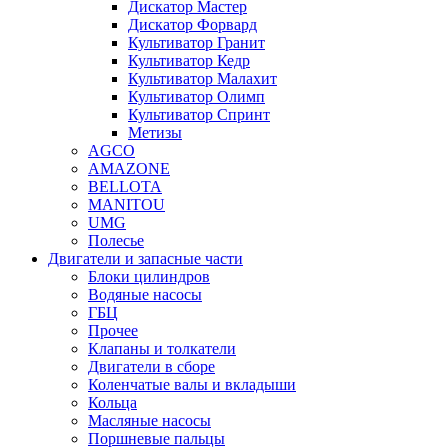
Дискатор Мастер
Дискатор Форвард
Культиватор Гранит
Культиватор Кедр
Культиватор Малахит
Культиватор Олимп
Культиватор Спринт
Метизы
AGCO
AMAZONE
BELLOTA
MANITOU
UMG
Полесье
Двигатели и запасные части
Блоки цилиндров
Водяные насосы
ГБЦ
Прочее
Клапаны и толкатели
Двигатели в сборе
Коленчатые валы и вкладыши
Кольца
Масляные насосы
Поршневые пальцы