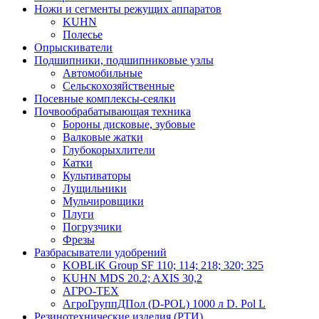
Ножи и сегменты режущих аппаратов
KUHN
Полесье
Опрыскиватели
Подшипники, подшипниковые узлы
Автомобильные
Сельскохозяйственные
Посевные комплексы-сеялки
Почвообрабатывающая техника
Бороны дисковые, зубовые
Валковые жатки
Глубокорыхлители
Катки
Культиваторы
Лущильники
Мульчировщики
Плуги
Погрузчики
Фрезы
Разбрасыватели удобрений
KOBLiK Group SF 110; 114; 218; 320; 325
KUHN MDS 20.2; AXIS 30,2
АГРО-ТЕХ
АгроГруппДПол (D-POL) 1000 л D. Pol L
Резинотехнические изделия (РТИ)