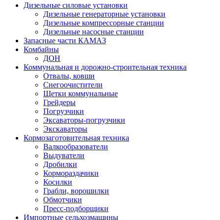
Дизельные силовые установки
Дизельные генераторные установки
Дизельные компрессорные станции
Дизельные насосные станции
Запасные части КАМАЗ
Комбайны
ДОН
Коммунальная и дорожно-строительная техника
Отвалы, ковши
Снегоочистители
Щетки коммунальные
Грейдеры
Погрузчики
Эксаваторы-погрузчики
Экскаваторы
Кормозаготовительная техника
Валкообразователи
Выдуватели
Дробилки
Кормораздачики
Косилки
Грабли, ворошилки
Обмотчики
Пресс-подборщики
Импортные сельхозмашины