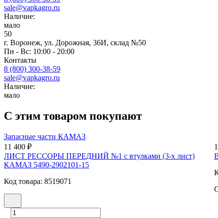
sale@vapkagro.ru
Наличие:
мало
50
г. Воронеж, ул. Дорожная, 36И, склад №50
Пн - Вс: 10:00 - 20:00
Контакты
8 (800) 300-38-59
sale@vapkagro.ru
Наличие:
мало
С этим товаром покупают
Запасные части КАМАЗ
11 400 ₽
1
ЛИСТ РЕССОРЫ ПЕРЕДНИЙ №1 с втулками (3-х лист)
В
КАМАЗ 5490-2902101-15
К
Код товара: 8519071
С