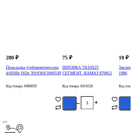
280 ₽
75 ₽
10 ₽
Прокладка турбокомпрессора
ШПОНКА 5Х10Х25
Заклепк
4/6ISBe,ISDe 3919369/3949530
СЕГМЕНТ. КАМАЗ 870812
1986
Код товара: 8480858
Код товара: 8416528
Код това
Сообщить о
поступлении