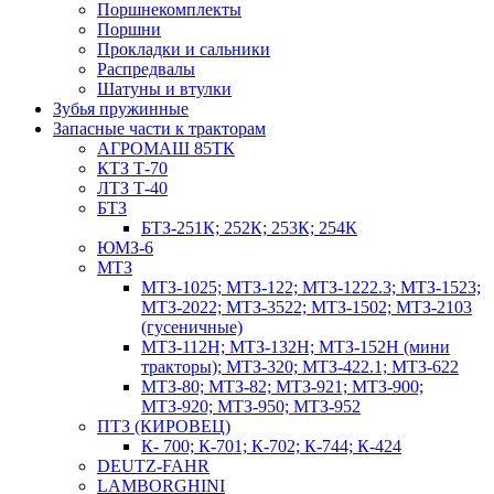
Поршнекомплекты
Поршни
Прокладки и сальники
Распредвалы
Шатуны и втулки
Зубья пружинные
Запасные части к тракторам
АГРОМАШ 85ТК
КТЗ Т-70
ЛТЗ Т-40
БТЗ
БТЗ-251К; 252К; 253К; 254К
ЮМЗ-6
МТЗ
МТЗ-1025; МТЗ-122; МТЗ-1222.3; МТЗ-1523;
МТЗ-2022; МТЗ-3522; МТЗ-1502; МТЗ-2103
(гусеничные)
МТЗ-112Н; МТЗ-132Н; МТЗ-152Н (мини
тракторы); МТЗ-320; МТЗ-422.1; МТЗ-622
МТЗ-80; МТЗ-82; МТЗ-921; МТЗ-900;
МТЗ-920; МТЗ-950; МТЗ-952
ПТЗ (КИРОВЕЦ)
К- 700; К-701; К-702; К-744; К-424
DEUTZ-FAHR
LAMBORGHINI