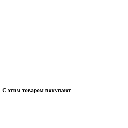
Характеристики
Наличие на складах
Код товара
8486500
С этим товаром покупают
Запасные части КАМАЗ