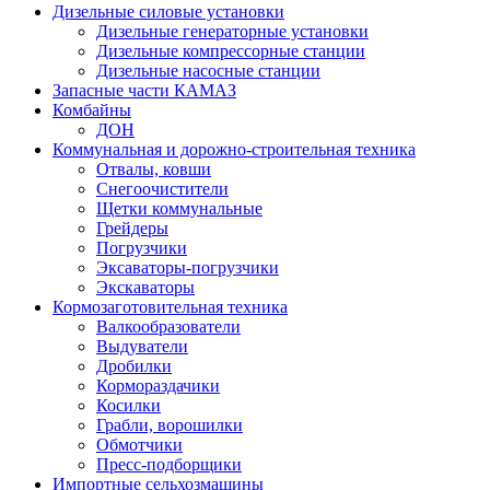
Дизельные силовые установки
Дизельные генераторные установки
Дизельные компрессорные станции
Дизельные насосные станции
Запасные части КАМАЗ
Комбайны
ДОН
Коммунальная и дорожно-строительная техника
Отвалы, ковши
Снегоочистители
Щетки коммунальные
Грейдеры
Погрузчики
Эксаваторы-погрузчики
Экскаваторы
Кормозаготовительная техника
Валкообразователи
Выдуватели
Дробилки
Кормораздачики
Косилки
Грабли, ворошилки
Обмотчики
Пресс-подборщики
Импортные сельхозмашины