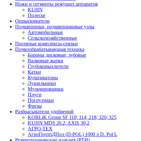
Ножи и сегменты режущих аппаратов
KUHN
Полесье
Опрыскиватели
Подшипники, подшипниковые узлы
Автомобильные
Сельскохозяйственные
Посевные комплексы-сеялки
Почвообрабатывающая техника
Бороны дисковые, зубовые
Валковые жатки
Глубокорыхлители
Катки
Культиваторы
Лущильники
Мульчировщики
Плуги
Погрузчики
Фрезы
Разбрасыватели удобрений
KOBLiK Group SF 110; 114; 218; 320; 325
KUHN MDS 20.2; AXIS 30,2
АГРО-ТЕХ
АгроГруппДПол (D-POL) 1000 л D. Pol L
Резинотехнические изделия (РТИ)