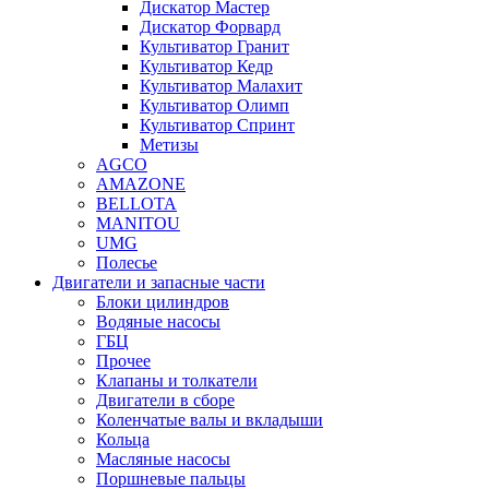
Дискатор Мастер
Дискатор Форвард
Культиватор Гранит
Культиватор Кедр
Культиватор Малахит
Культиватор Олимп
Культиватор Спринт
Метизы
AGCO
AMAZONE
BELLOTA
MANITOU
UMG
Полесье
Двигатели и запасные части
Блоки цилиндров
Водяные насосы
ГБЦ
Прочее
Клапаны и толкатели
Двигатели в сборе
Коленчатые валы и вкладыши
Кольца
Масляные насосы
Поршневые пальцы