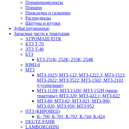
Поршнекомплекты
Поршни
Прокладки и сальники
Распредвалы
Шатуны и втулки
Зубья пружинные
Запасные части к тракторам
АГРОМАШ 85ТК
КТЗ Т-70
ЛТЗ Т-40
БТЗ
БТЗ-251К; 252К; 253К; 254К
ЮМЗ-6
МТЗ
МТЗ-1025; МТЗ-122; МТЗ-1222.3; МТЗ-1523;
МТЗ-2022; МТЗ-3522; МТЗ-1502; МТЗ-2103
(гусеничные)
МТЗ-112Н; МТЗ-132Н; МТЗ-152Н (мини
тракторы); МТЗ-320; МТЗ-422.1; МТЗ-622
МТЗ-80; МТЗ-82; МТЗ-921; МТЗ-900;
МТЗ-920; МТЗ-950; МТЗ-952
ПТЗ (КИРОВЕЦ)
К- 700; К-701; К-702; К-744; К-424
DEUTZ-FAHR
LAMBORGHINI