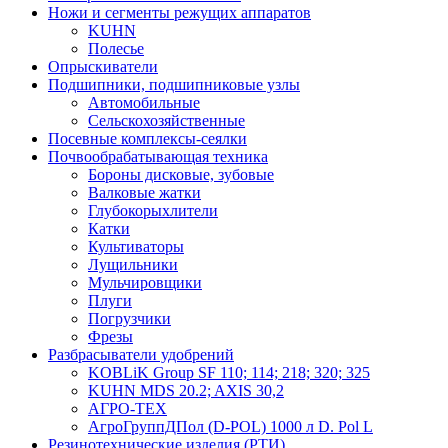
Ножи и сегменты режущих аппаратов
KUHN
Полесье
Опрыскиватели
Подшипники, подшипниковые узлы
Автомобильные
Сельскохозяйственные
Посевные комплексы-сеялки
Почвообрабатывающая техника
Бороны дисковые, зубовые
Валковые жатки
Глубокорыхлители
Катки
Культиваторы
Лущильники
Мульчировщики
Плуги
Погрузчики
Фрезы
Разбрасыватели удобрений
KOBLiK Group SF 110; 114; 218; 320; 325
KUHN MDS 20.2; AXIS 30,2
АГРО-ТЕХ
АгроГруппДПол (D-POL) 1000 л D. Pol L
Резинотехнические изделия (РТИ)