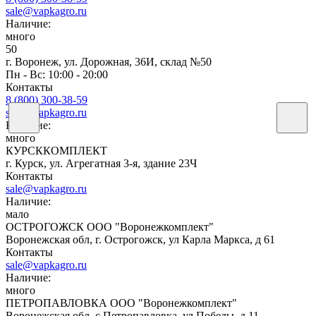
sale@vapkagro.ru
Наличие:
много
50
г. Воронеж, ул. Дорожная, 36И, склад №50
Пн - Вс: 10:00 - 20:00
Контакты
8 (800) 300-38-59
sale@vapkagro.ru
Наличие:
много
КУРСККОМПЛЕКТ
г. Курск, ул. Агрегатная 3-я, здание 23Ч
Контакты
sale@vapkagro.ru
Наличие:
мало
ОСТРОГОЖСК ООО "Воронежкомплект"
Воронежская обл, г. Острогожск, ул Карла Маркса, д 61
Контакты
sale@vapkagro.ru
Наличие:
много
ПЕТРОПАВЛОВКА ООО "Воронежкомплект"
Воронежская обл, с Петропавловка, ул Победы, д 11