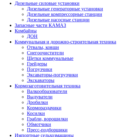
Дизельные силовые установки
Дизельные генераторные установки
Дизельные компрессорные станции
Дизельные насосные станции
Запасные части КАМАЗ
Комбайны
ДОН
Коммунальная и дорожно-строительная техника
Отвалы, ковши
Снегоочистители
Щетки коммунальные
Грейдеры
Погрузчики
Эксаваторы-погрузчики
Экскаваторы
Кормозаготовительная техника
Валкообразователи
Выдуватели
Дробилки
Кормораздачики
Косилки
Грабли, ворошилки
Обмотчики
Пресс-подборщики
Импортные сельхозмашины