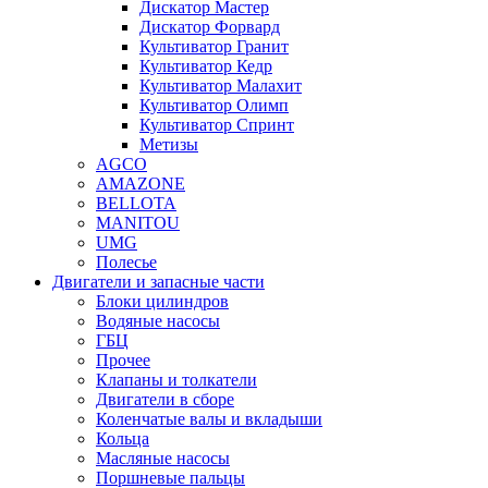
Дискатор Мастер
Дискатор Форвард
Культиватор Гранит
Культиватор Кедр
Культиватор Малахит
Культиватор Олимп
Культиватор Спринт
Метизы
AGCO
AMAZONE
BELLOTA
MANITOU
UMG
Полесье
Двигатели и запасные части
Блоки цилиндров
Водяные насосы
ГБЦ
Прочее
Клапаны и толкатели
Двигатели в сборе
Коленчатые валы и вкладыши
Кольца
Масляные насосы
Поршневые пальцы