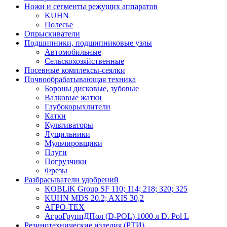
Ножи и сегменты режущих аппаратов
KUHN
Полесье
Опрыскиватели
Подшипники, подшипниковые узлы
Автомобильные
Сельскохозяйственные
Посевные комплексы-сеялки
Почвообрабатывающая техника
Бороны дисковые, зубовые
Валковые жатки
Глубокорыхлители
Катки
Культиваторы
Лущильники
Мульчировщики
Плуги
Погрузчики
Фрезы
Разбрасыватели удобрений
KOBLiK Group SF 110; 114; 218; 320; 325
KUHN MDS 20.2; AXIS 30,2
АГРО-ТЕХ
АгроГруппДПол (D-POL) 1000 л D. Pol L
Резинотехнические изделия (РТИ)