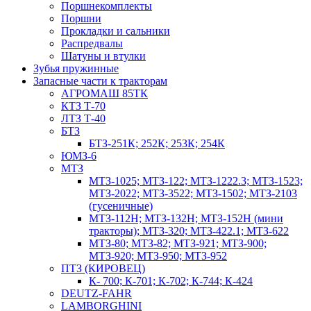
Поршнекомплекты
Поршни
Прокладки и сальники
Распредвалы
Шатуны и втулки
Зубья пружинные
Запасные части к тракторам
АГРОМАШ 85ТК
КТЗ Т-70
ЛТЗ Т-40
БТЗ
БТЗ-251К; 252К; 253К; 254К
ЮМЗ-6
МТЗ
МТЗ-1025; МТЗ-122; МТЗ-1222.3; МТЗ-1523;
МТЗ-2022; МТЗ-3522; МТЗ-1502; МТЗ-2103
(гусеничные)
МТЗ-112Н; МТЗ-132Н; МТЗ-152Н (мини
тракторы); МТЗ-320; МТЗ-422.1; МТЗ-622
МТЗ-80; МТЗ-82; МТЗ-921; МТЗ-900;
МТЗ-920; МТЗ-950; МТЗ-952
ПТЗ (КИРОВЕЦ)
К- 700; К-701; К-702; К-744; К-424
DEUTZ-FAHR
LAMBORGHINI