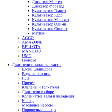
Дискатор Мастер
Дискатор Форвард
Культиватор Гранит
Культиватор Кедр
Культиватор Малахит
Культиватор Олимп
Культиватор Спринт
Метизы
AGCO
AMAZONE
BELLOTA
MANITOU
UMG
Полесье
Двигатели и запасные части
Блоки цилиндров
Водяные насосы
ГБЦ
Прочее
Клапаны и толкатели
Двигатели в сборе
Коленчатые валы и вкладыши
Кольца
Масляные насосы
Поршневые пальцы