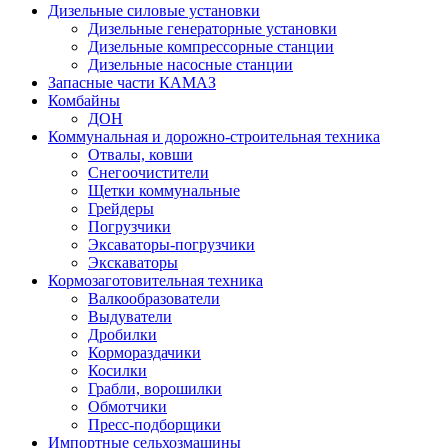
Дизельные силовые установки
Дизельные генераторные установки
Дизельные компрессорные станции
Дизельные насосные станции
Запасные части КАМАЗ
Комбайны
ДОН
Коммунальная и дорожно-строительная техника
Отвалы, ковши
Снегоочистители
Щетки коммунальные
Грейдеры
Погрузчики
Эксаваторы-погрузчики
Экскаваторы
Кормозаготовительная техника
Валкообразователи
Выдуватели
Дробилки
Кормораздачики
Косилки
Грабли, ворошилки
Обмотчики
Пресс-подборщики
Импортные сельхозмашины