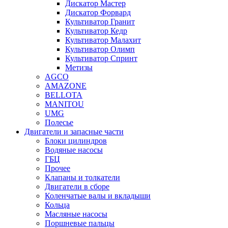
Дискатор Мастер
Дискатор Форвард
Культиватор Гранит
Культиватор Кедр
Культиватор Малахит
Культиватор Олимп
Культиватор Спринт
Метизы
AGCO
AMAZONE
BELLOTA
MANITOU
UMG
Полесье
Двигатели и запасные части
Блоки цилиндров
Водяные насосы
ГБЦ
Прочее
Клапаны и толкатели
Двигатели в сборе
Коленчатые валы и вкладыши
Кольца
Масляные насосы
Поршневые пальцы