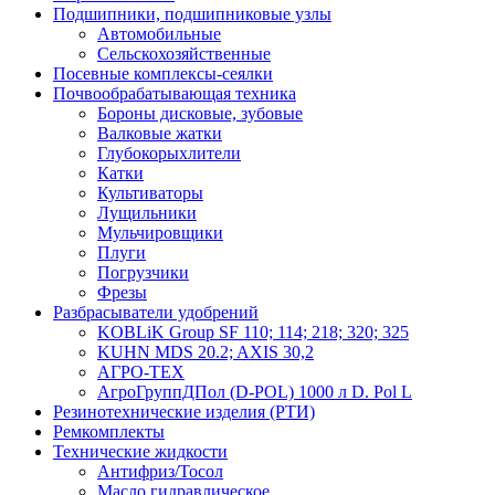
Подшипники, подшипниковые узлы
Автомобильные
Сельскохозяйственные
Посевные комплексы-сеялки
Почвообрабатывающая техника
Бороны дисковые, зубовые
Валковые жатки
Глубокорыхлители
Катки
Культиваторы
Лущильники
Мульчировщики
Плуги
Погрузчики
Фрезы
Разбрасыватели удобрений
KOBLiK Group SF 110; 114; 218; 320; 325
KUHN MDS 20.2; AXIS 30,2
АГРО-ТЕХ
АгроГруппДПол (D-POL) 1000 л D. Pol L
Резинотехнические изделия (РТИ)
Ремкомплекты
Технические жидкости
Антифриз/Тосол
Масло гидравлическое