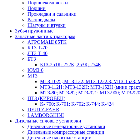
Поршнекомплекты
Поршни
Прокладки и сальники
Распредвалы
Шатуны и втулки
Зубья пружинные
Запасные части к тракторам
АГРОМАШ 85ТК
КТЗ Т-70
ЛТЗ Т-40
БТЗ
БТЗ-251К; 252К; 253К; 254К
ЮМЗ-6
МТЗ
МТЗ-1025; МТЗ-122; МТЗ-1222.3; МТЗ-1523; 
МТЗ-112Н; МТЗ-132Н; МТЗ-152Н (мини тракт
МТЗ-80; МТЗ-82; МТЗ-921; МТЗ-900; МТЗ-920
ПТЗ (КИРОВЕЦ)
К- 700; К-701; К-702; К-744; К-424
DEUTZ-FAHR
LAMBORGHINI
Дизельные силовые установки
Дизельные генераторные установки
Дизельные компрессорные станции
Дизельные насосные станции