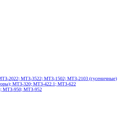
МТЗ-2022; МТЗ-3522; МТЗ-1502; МТЗ-2103 (гусеничные)
оры); МТЗ-320; МТЗ-422.1; МТЗ-622
; МТЗ-950; МТЗ-952