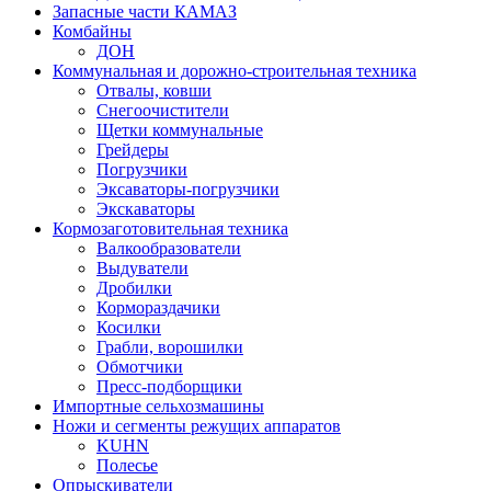
Запасные части КАМАЗ
Комбайны
ДОН
Коммунальная и дорожно-строительная техника
Отвалы, ковши
Снегоочистители
Щетки коммунальные
Грейдеры
Погрузчики
Эксаваторы-погрузчики
Экскаваторы
Кормозаготовительная техника
Валкообразователи
Выдуватели
Дробилки
Кормораздачики
Косилки
Грабли, ворошилки
Обмотчики
Пресс-подборщики
Импортные сельхозмашины
Ножи и сегменты режущих аппаратов
KUHN
Полесье
Опрыскиватели