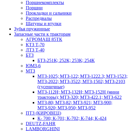
Поршнекомплекты
Поршни
Прокладки и сальники
Распредвалы
Шатуны и втулки
Зубья пружинные
Запасные части к тракторам
АГРОМАШ 85ТК
КТЗ Т-70
ЛТЗ Т-40
БТЗ
БТЗ-251К; 252К; 253К; 254К
ЮМЗ-6
МТЗ
МТЗ-1025; МТЗ-122; МТЗ-1222.3; МТЗ-1523;
МТЗ-2022; МТЗ-3522; МТЗ-1502; МТЗ-2103
(гусеничные)
МТЗ-112Н; МТЗ-132Н; МТЗ-152Н (мини
тракторы); МТЗ-320; МТЗ-422.1; МТЗ-622
МТЗ-80; МТЗ-82; МТЗ-921; МТЗ-900;
МТЗ-920; МТЗ-950; МТЗ-952
ПТЗ (КИРОВЕЦ)
К- 700; К-701; К-702; К-744; К-424
DEUTZ-FAHR
LAMBORGHINI