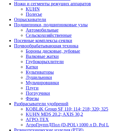
Ножи и сегменты режущих аппаратов
KUHN
Полесье
Опрыскиватели
Подшипники, подшипниковые узлы
Автомобильные
Сельскохозяйственные
Посевные комплексы-сеялки
Почвообрабатывающая техника
Бороны дисковые, зубовые
Валковые жатки
Глубокорыхлители
Катки
Культиваторы
Лущильники
Мульчировщики
Плуги
Погрузчики
Фрезы
Разбрасыватели удобрений
KOBLiK Group SF 110; 114; 218; 320; 325
KUHN MDS 20.2; AXIS 30,2
АГРО-ТЕХ
АгроГруппДПол (D-POL) 1000 л D. Pol L
Резинотехнические изделия (РТИ)