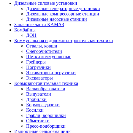
Дизельные силовые установки
Дизельные генераторные установки
Дизельные компрессорные станции
Дизельные насосные станции
Запасные части КАМАЗ
Комбайны
ДОН
Коммунальная и дорожно-строительная техника
Отвалы, ковши
Снегоочистители
Щетки коммунальные
Грейдеры
Погрузчики
Эксаваторы-погрузчики
Экскаваторы
Кормозаготовительная техника
Валкообразователи
Выдуватели
Дробилки
Кормораздачики
Косилки
Грабли, ворошилки
Обмотчики
Пресс-подборщики
Импортные сельхозмашины