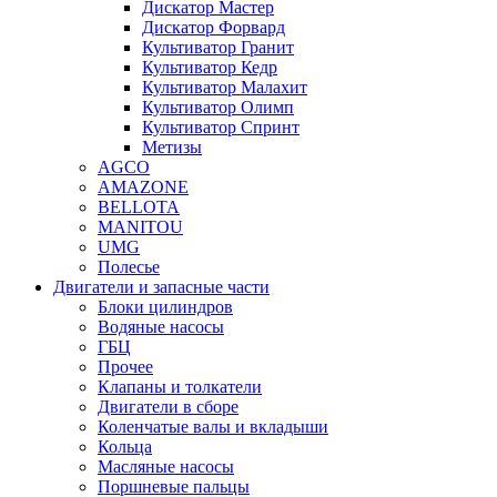
Дискатор Мастер
Дискатор Форвард
Культиватор Гранит
Культиватор Кедр
Культиватор Малахит
Культиватор Олимп
Культиватор Спринт
Метизы
AGCO
AMAZONE
BELLOTA
MANITOU
UMG
Полесье
Двигатели и запасные части
Блоки цилиндров
Водяные насосы
ГБЦ
Прочее
Клапаны и толкатели
Двигатели в сборе
Коленчатые валы и вкладыши
Кольца
Масляные насосы
Поршневые пальцы