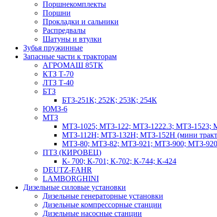
Поршнекомплекты
Поршни
Прокладки и сальники
Распредвалы
Шатуны и втулки
Зубья пружинные
Запасные части к тракторам
АГРОМАШ 85ТК
КТЗ Т-70
ЛТЗ Т-40
БТЗ
БТЗ-251К; 252К; 253К; 254К
ЮМЗ-6
МТЗ
МТЗ-1025; МТЗ-122; МТЗ-1222.3; МТЗ-1523; 
МТЗ-112Н; МТЗ-132Н; МТЗ-152Н (мини тракт
МТЗ-80; МТЗ-82; МТЗ-921; МТЗ-900; МТЗ-920
ПТЗ (КИРОВЕЦ)
К- 700; К-701; К-702; К-744; К-424
DEUTZ-FAHR
LAMBORGHINI
Дизельные силовые установки
Дизельные генераторные установки
Дизельные компрессорные станции
Дизельные насосные станции