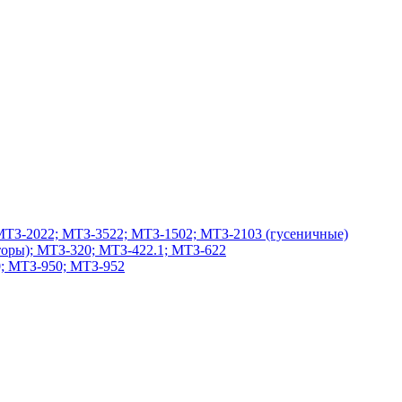
МТЗ-2022; МТЗ-3522; МТЗ-1502; МТЗ-2103 (гусеничные)
оры); МТЗ-320; МТЗ-422.1; МТЗ-622
; МТЗ-950; МТЗ-952