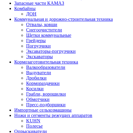
Запасные части КАМАЗ
Комбайны
ДОН
Коммунальная и дорожно-строительная техника
Отвалы, ковши
Снегоочистители
Щетки коммунальные
Грейдеры
Погрузчики
Эксаваторы-погрузчики
Экскаваторы
Кормозаготовительная техника
Валкообразователи
Выдуватели
Дробилки
Кормораздачики
Косилки
Грабли, ворошилки
Обмотчики
Пресс-подборщики
Импортные сельхозмашины
Ножи и сегменты режущих аппаратов
KUHN
Полесье
Опрыскиватели