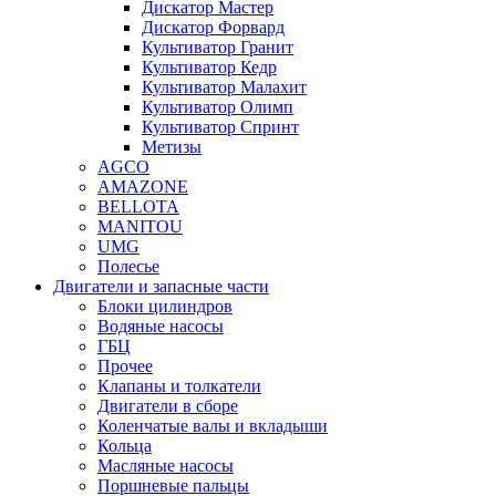
Дискатор Мастер
Дискатор Форвард
Культиватор Гранит
Культиватор Кедр
Культиватор Малахит
Культиватор Олимп
Культиватор Спринт
Метизы
AGCO
AMAZONE
BELLOTA
MANITOU
UMG
Полесье
Двигатели и запасные части
Блоки цилиндров
Водяные насосы
ГБЦ
Прочее
Клапаны и толкатели
Двигатели в сборе
Коленчатые валы и вкладыши
Кольца
Масляные насосы
Поршневые пальцы