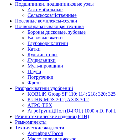
Подшипники, подшипниковые узлы
Автомобильные
Сельскохозяйственные
Посевные комплексы-сеялки
Почвообрабатывающая техника
Бороны дисковые, зубовые
Валковые жатки
Глубокорыхлители
Катки
Культиваторы
Лущильники
Мульчировщики
Плуги
Погрузчики
Фрезы
Разбрасыватели удобрений
KOBLiK Group SF 110; 114; 218; 320; 325
KUHN MDS 20.2; AXIS 30,2
АГРО-ТЕХ
АгроГруппДПол (D-POL) 1000 л D. Pol L
Резинотехнические изделия (РТИ)
Ремкомплекты
Технические жидкости
Антифриз/Тосол
Масло гидравлическое