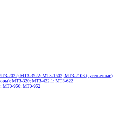
МТЗ-2022; МТЗ-3522; МТЗ-1502; МТЗ-2103 (гусеничные)
оры); МТЗ-320; МТЗ-422.1; МТЗ-622
; МТЗ-950; МТЗ-952