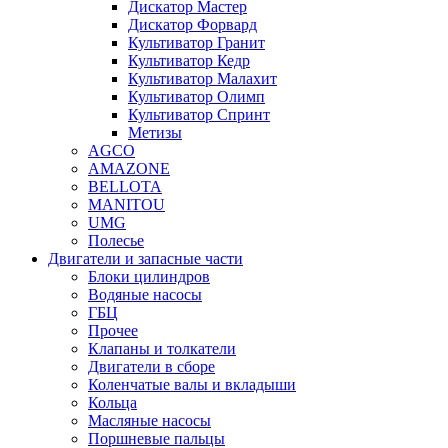
Дискатор Мастер
Дискатор Форвард
Культиватор Гранит
Культиватор Кедр
Культиватор Малахит
Культиватор Олимп
Культиватор Спринт
Метизы
AGCO
AMAZONE
BELLOTA
MANITOU
UMG
Полесье
Двигатели и запасные части
Блоки цилиндров
Водяные насосы
ГБЦ
Прочее
Клапаны и толкатели
Двигатели в сборе
Коленчатые валы и вкладыши
Кольца
Масляные насосы
Поршневые пальцы