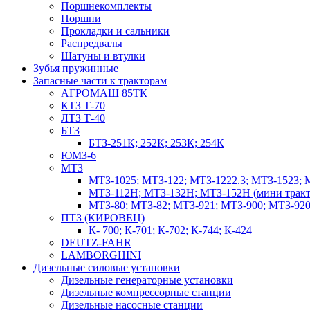
Поршнекомплекты
Поршни
Прокладки и сальники
Распредвалы
Шатуны и втулки
Зубья пружинные
Запасные части к тракторам
АГРОМАШ 85ТК
КТЗ Т-70
ЛТЗ Т-40
БТЗ
БТЗ-251К; 252К; 253К; 254К
ЮМЗ-6
МТЗ
МТЗ-1025; МТЗ-122; МТЗ-1222.3; МТЗ-1523; 
МТЗ-112Н; МТЗ-132Н; МТЗ-152Н (мини тракт
МТЗ-80; МТЗ-82; МТЗ-921; МТЗ-900; МТЗ-920
ПТЗ (КИРОВЕЦ)
К- 700; К-701; К-702; К-744; К-424
DEUTZ-FAHR
LAMBORGHINI
Дизельные силовые установки
Дизельные генераторные установки
Дизельные компрессорные станции
Дизельные насосные станции