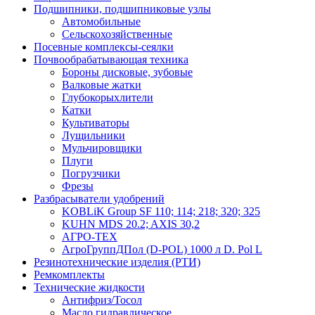
Подшипники, подшипниковые узлы
Автомобильные
Сельскохозяйственные
Посевные комплексы-сеялки
Почвообрабатывающая техника
Бороны дисковые, зубовые
Валковые жатки
Глубокорыхлители
Катки
Культиваторы
Лущильники
Мульчировщики
Плуги
Погрузчики
Фрезы
Разбрасыватели удобрений
KOBLiK Group SF 110; 114; 218; 320; 325
KUHN MDS 20.2; AXIS 30,2
АГРО-ТЕХ
АгроГруппДПол (D-POL) 1000 л D. Pol L
Резинотехнические изделия (РТИ)
Ремкомплекты
Технические жидкости
Антифриз/Тосол
Масло гидравлическое