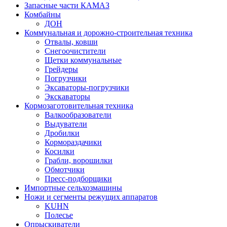
Запасные части КАМАЗ
Комбайны
ДОН
Коммунальная и дорожно-строительная техника
Отвалы, ковши
Снегоочистители
Щетки коммунальные
Грейдеры
Погрузчики
Эксаваторы-погрузчики
Экскаваторы
Кормозаготовительная техника
Валкообразователи
Выдуватели
Дробилки
Кормораздачики
Косилки
Грабли, ворошилки
Обмотчики
Пресс-подборщики
Импортные сельхозмашины
Ножи и сегменты режущих аппаратов
KUHN
Полесье
Опрыскиватели