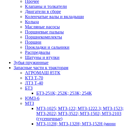
Прочее
Клапаны и толкатели
Двигатели в сборе
Коленчатые валы и вкладыши
Кольца
Масляные насосы
Поршневые пальцы
Поршнекомплекты
Поршни
Прокладки и сальники
Распредвалы
Шатуны и втулки
Зубья пружинные
Запасные части к тракторам
АГРОМАШ 85ТК
КТЗ Т-70
ЛТЗ Т-40
БТЗ
БТЗ-251К; 252К; 253К; 254К
ЮМЗ-6
МТЗ
МТЗ-1025; МТЗ-122; МТЗ-1222.3; МТЗ-1523;
МТЗ-2022; МТЗ-3522; МТЗ-1502; МТЗ-2103
(гусеничные)
МТЗ-112Н; МТЗ-132Н; МТЗ-152Н (мини