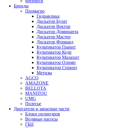
Фитинги
Бренды
Промагро
Гидравлика
Дискатор Булат
Дискатор Вектор
Дискатор Доминанта
Дискатор Мастер
Дискатор Форвард
Культиватор Гранит
Культиватор Кедр
Культиватор Малахит
Культиватор Олимп
Культиватор Спринт
Метизы
AGCO
AMAZONE
BELLOTA
MANITOU
UMG
Полесье
Двигатели и запасные части
Блоки цилиндров
Водяные насосы
ГБЦ