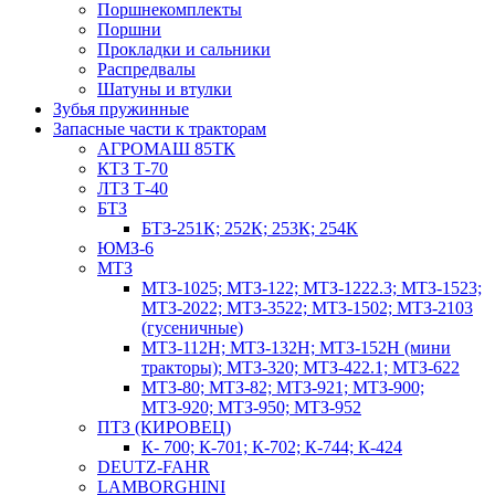
Поршнекомплекты
Поршни
Прокладки и сальники
Распредвалы
Шатуны и втулки
Зубья пружинные
Запасные части к тракторам
АГРОМАШ 85ТК
КТЗ Т-70
ЛТЗ Т-40
БТЗ
БТЗ-251К; 252К; 253К; 254К
ЮМЗ-6
МТЗ
МТЗ-1025; МТЗ-122; МТЗ-1222.3; МТЗ-1523;
МТЗ-2022; МТЗ-3522; МТЗ-1502; МТЗ-2103
(гусеничные)
МТЗ-112Н; МТЗ-132Н; МТЗ-152Н (мини
тракторы); МТЗ-320; МТЗ-422.1; МТЗ-622
МТЗ-80; МТЗ-82; МТЗ-921; МТЗ-900;
МТЗ-920; МТЗ-950; МТЗ-952
ПТЗ (КИРОВЕЦ)
К- 700; К-701; К-702; К-744; К-424
DEUTZ-FAHR
LAMBORGHINI