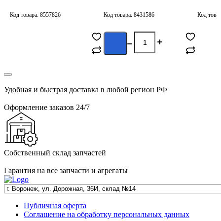
1465ZS0095/0928400749/0928400844
КАМАЗ 5511-8607040
(ЭФУ)
Код товара: 8557826
Код товара: 8431586
Код това
Сообщить о
С
поступлении
п
Удобная и быстрая доставка в любой регион РФ
Оформление заказов 24/7
Собственный склад запчастей
Гарантия на все запчасти и агрегаты
Публичная оферта
Соглашение на обработку персональных данных