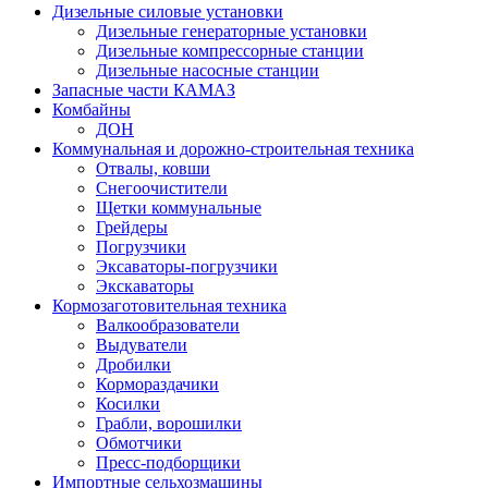
Дизельные силовые установки
Дизельные генераторные установки
Дизельные компрессорные станции
Дизельные насосные станции
Запасные части КАМАЗ
Комбайны
ДОН
Коммунальная и дорожно-строительная техника
Отвалы, ковши
Снегоочистители
Щетки коммунальные
Грейдеры
Погрузчики
Эксаваторы-погрузчики
Экскаваторы
Кормозаготовительная техника
Валкообразователи
Выдуватели
Дробилки
Кормораздачики
Косилки
Грабли, ворошилки
Обмотчики
Пресс-подборщики
Импортные сельхозмашины