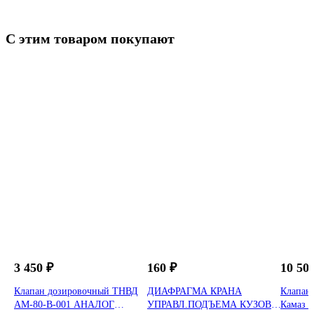
С этим товаром покупают
Запасные части КАМАЗ
3 450 ₽
160 ₽
10 50
Клапан дозировочный ТНВД
ДИАФРАГМА КРАНА
Клапан
АМ-80-В-001 АНАЛОГ
УПРАВЛ.ПОДЪЕМА КУЗОВА
Камаз Е-4,5 02579