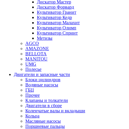
Дискатор Мастер
Дискатор Форвард
Культиватор Гранит
Культиватор Кедр
Культиватор Малахит
Культиватор Олимп
Культиватор Спринт
Метизы
AGCO
AMAZONE
BELLOTA
MANITOU
UMG
Полесье
Двигатели и запасные части
Блоки цилиндров
Водяные насосы
ГБЦ
Прочее
Клапаны и толкатели
Двигатели в сборе
Коленчатые валы и вкладыши
Кольца
Масляные насосы
Поршневые пальцы