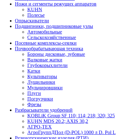
Ножи и сегменты режущих аппаратов
KUHN
Полесье
Опрыскиватели
Подшипники, подшипниковые узлы
Автомобильные
Сельскохозяйственные
Посевные комплексы-сеялки
Почвообрабатывающая техника
Бороны дисковые, зубовые
Валковые жатки
Глубокорыхлители
Катки
Культиваторы
Лущильники
Мульчировщики
Плуги
Погрузчики
Фрезы
Разбрасыватели удобрений
KOBLiK Group SF 110; 114; 218; 320; 325
KUHN MDS 20.2; AXIS 30,2
АГРО-ТЕХ
АгроГруппДПол (D-POL) 1000 л D. Pol L
Резинотехнические изделия (РТИ)