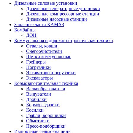
Дизельные силовые установки
Дизельные генераторные установки
Дизельные компрессорные станции
Дизельные насосные станции
Запасные части КАМАЗ
Комбайны
ДОН
Коммунальная и дорожно-строительная техника
Отвалы, ковши
Снегоочистители
Щетки коммунальные
Грейдеры
Погрузчики
Эксаваторы-погрузчики
Экскаваторы
Кормозаготовительная техника
Валкообразователи
Выдуватели
Дробилки
Кормораздачики
Косилки
Грабли, ворошилки
Обмотчики
Пресс-подборщики
Импортные сельхозмашины