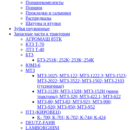
Поршнекомплекты
Поршни
Прокладки и сальники
Распредвалы
Шатуны и втулки
Зубья пружинные
Запасные части к тракторам
АГРОМАШ 85ТК
КТЗ Т-70
ЛТЗ Т-40
БТЗ
БТЗ-251К; 252К; 253К; 254К
ЮМЗ-6
МТЗ
МТЗ-1025; МТЗ-122; МТЗ-1222.3; МТЗ-1523;
МТЗ-2022; МТЗ-3522; МТЗ-1502; МТЗ-2103
(гусеничные)
МТЗ-112Н; МТЗ-132Н; МТЗ-152Н (мини
тракторы); МТЗ-320; МТЗ-422.1; МТЗ-622
МТЗ-80; МТЗ-82; МТЗ-921; МТЗ-900;
МТЗ-920; МТЗ-950; МТЗ-952
ПТЗ (КИРОВЕЦ)
К- 700; К-701; К-702; К-744; К-424
DEUTZ-FAHR
LAMBORGHINI