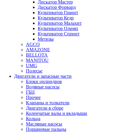
Дискатор Мастер
Дискатор Форвард
Культиватор Гранит
Культиватор Кедр
Культиватор Малахит
Культиватор Олимп
Культиватор Спринт
Метизы
AGCO
AMAZONE
BELLOTA
MANITOU
UMG
Полесье
Двигатели и запасные части
Блоки цилиндров
Водяные насосы
ГБЦ
Прочее
Клапаны и толкатели
Двигатели в сборе
Коленчатые валы и вкладыши
Кольца
Масляные насосы
Поршневые пальцы