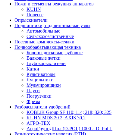
Ножи и сегменты режущих аппаратов
KUHN
Полесье
Опрыскиватели
Подшипники, подшипниковые узлы
Автомобильные
Сельскохозяйственные
Посевные комплексы-сеялки
Почвообрабатывающая техника
Бороны дисковые, зубовые
Валковые жатки
Глубокорыхлители
Катки
Культиваторы
Лущильники
Мульчировщики
Плуги
Погрузчики
Фрезы
Разбрасыватели удобрений
KOBLiK Group SF 110; 114; 218; 320; 325
KUHN MDS 20.2; AXIS 30,2
АГРО-ТЕХ
АгроГруппДПол (D-POL) 1000 л D. Pol L
Резинотехнические изделия (РТИ)