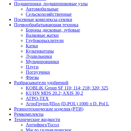
Подшипники, подшипниковые узлы
Автомобильные
Сельскохозяйственные
Посевные комплексы-сеялки
Почвообрабатывающая техника
Бороны дисковые, зубовые
Валковые жатки
Глубокорыхлители
Катки
Культиваторы
Лущильники
Мульчировщики
Плуги
Погрузчики
Фрезы
Разбрасыватели удобрений
KOBLiK Group SF 110; 114; 218; 320; 325
KUHN MDS 20.2; AXIS 30,2
АГРО-ТЕХ
АгроГруппДПол (D-POL) 1000 л D. Pol L
Резинотехнические изделия (РТИ)
Ремкомплекты
Технические жидкости
Антифриз/Тосол
Масло гидравлическое