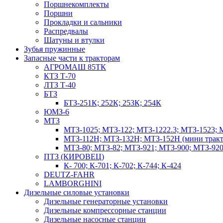
Поршнекомплекты
Поршни
Прокладки и сальники
Распредвалы
Шатуны и втулки
Зубья пружинные
Запасные части к тракторам
АГРОМАШ 85ТК
КТЗ Т-70
ЛТЗ Т-40
БТЗ
БТЗ-251К; 252К; 253К; 254К
ЮМЗ-6
МТЗ
МТЗ-1025; МТЗ-122; МТЗ-1222.3; МТЗ-1523; 
МТЗ-112Н; МТЗ-132Н; МТЗ-152Н (мини тракт
МТЗ-80; МТЗ-82; МТЗ-921; МТЗ-900; МТЗ-920
ПТЗ (КИРОВЕЦ)
К- 700; К-701; К-702; К-744; К-424
DEUTZ-FAHR
LAMBORGHINI
Дизельные силовые установки
Дизельные генераторные установки
Дизельные компрессорные станции
Дизельные насосные станции