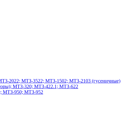
МТЗ-2022; МТЗ-3522; МТЗ-1502; МТЗ-2103 (гусеничные)
оры); МТЗ-320; МТЗ-422.1; МТЗ-622
; МТЗ-950; МТЗ-952