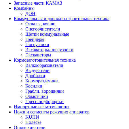
Запасные части КАМАЗ
Комбайны
ДОН
Коммунальная и дорожно-строительная техника
Отвалы, ковши
Снегоочистители
Щетки коммунальные
Грейдеры
Погрузчики
Эксаваторы-погрузчики
Экскаваторы
Кормозаготовительная техника
Валкообразователи
Выдуватели
Дробилки
Кормораздачики
Косилки
Грабли, ворошилки
Обмотчики
Пресс-подборщики
Импортные сельхозмашины
Ножи и сегменты режущих аппаратов
KUHN
Полесье
Опрыскиватели