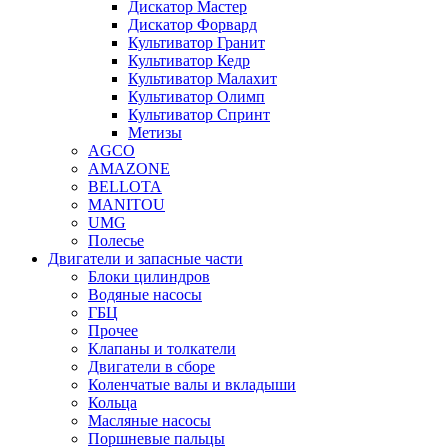
Дискатор Мастер
Дискатор Форвард
Культиватор Гранит
Культиватор Кедр
Культиватор Малахит
Культиватор Олимп
Культиватор Спринт
Метизы
AGCO
AMAZONE
BELLOTA
MANITOU
UMG
Полесье
Двигатели и запасные части
Блоки цилиндров
Водяные насосы
ГБЦ
Прочее
Клапаны и толкатели
Двигатели в сборе
Коленчатые валы и вкладыши
Кольца
Масляные насосы
Поршневые пальцы