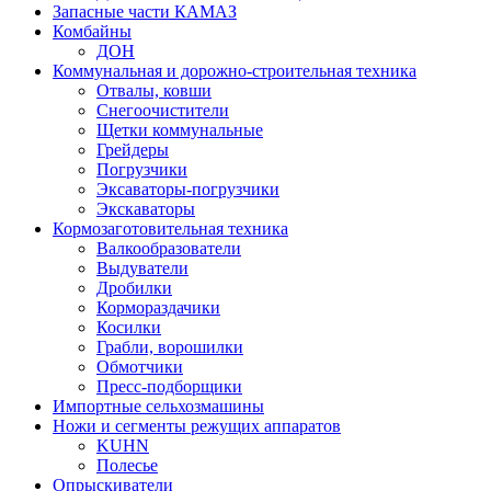
Запасные части КАМАЗ
Комбайны
ДОН
Коммунальная и дорожно-строительная техника
Отвалы, ковши
Снегоочистители
Щетки коммунальные
Грейдеры
Погрузчики
Эксаваторы-погрузчики
Экскаваторы
Кормозаготовительная техника
Валкообразователи
Выдуватели
Дробилки
Кормораздачики
Косилки
Грабли, ворошилки
Обмотчики
Пресс-подборщики
Импортные сельхозмашины
Ножи и сегменты режущих аппаратов
KUHN
Полесье
Опрыскиватели