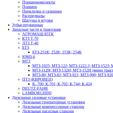
Поршнекомплекты
Поршни
Прокладки и сальники
Распредвалы
Шатуны и втулки
Зубья пружинные
Запасные части к тракторам
АГРОМАШ 85ТК
КТЗ Т-70
ЛТЗ Т-40
БТЗ
БТЗ-251К; 252К; 253К; 254К
ЮМЗ-6
МТЗ
МТЗ-1025; МТЗ-122; МТЗ-1222.3; МТЗ-1523; 
МТЗ-112Н; МТЗ-132Н; МТЗ-152Н (мини тракт
МТЗ-80; МТЗ-82; МТЗ-921; МТЗ-900; МТЗ-920
ПТЗ (КИРОВЕЦ)
К- 700; К-701; К-702; К-744; К-424
DEUTZ-FAHR
LAMBORGHINI
Дизельные силовые установки
Дизельные генераторные установки
Дизельные компрессорные станции
Дизельные насосные станции