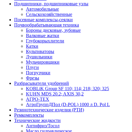
Подшипники, подшипниковые узлы
Автомобильные
Сельскохозяйственные
Посевные комплексы-сеялки
Почвообрабатывающая техника
Бороны дисковые, зубовые
Валковые жатки
Глубокорыхлители
Катки
Культиваторы
Лущильники
Мульчировщики
Плуги
Погрузчики
Фрезы
Разбрасыватели удобрений
KOBLiK Group SF 110; 114; 218; 320; 325
KUHN MDS 20.2; AXIS 30,2
АГРО-ТЕХ
АгроГруппДПол (D-POL) 1000 л D. Pol L
Резинотехнические изделия (РТИ)
Ремкомплекты
Технические жидкости
Антифриз/Тосол
Масло гидравлическое