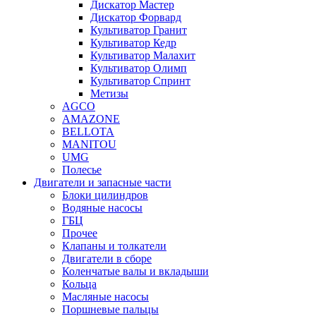
Дискатор Мастер
Дискатор Форвард
Культиватор Гранит
Культиватор Кедр
Культиватор Малахит
Культиватор Олимп
Культиватор Спринт
Метизы
AGCO
AMAZONE
BELLOTA
MANITOU
UMG
Полесье
Двигатели и запасные части
Блоки цилиндров
Водяные насосы
ГБЦ
Прочее
Клапаны и толкатели
Двигатели в сборе
Коленчатые валы и вкладыши
Кольца
Масляные насосы
Поршневые пальцы