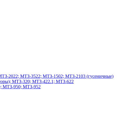
МТЗ-2022; МТЗ-3522; МТЗ-1502; МТЗ-2103 (гусеничные)
оры); МТЗ-320; МТЗ-422.1; МТЗ-622
; МТЗ-950; МТЗ-952