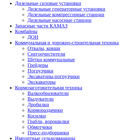
Дизельные силовые установки
Дизельные генераторные установки
Дизельные компрессорные станции
Дизельные насосные станции
Запасные части КАМАЗ
Комбайны
ДОН
Коммунальная и дорожно-строительная техника
Отвалы, ковши
Снегоочистители
Щетки коммунальные
Грейдеры
Погрузчики
Эксаваторы-погрузчики
Экскаваторы
Кормозаготовительная техника
Валкообразователи
Выдуватели
Дробилки
Кормораздачики
Косилки
Грабли, ворошилки
Обмотчики
Пресс-подборщики
Импортные сельхозмашины