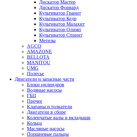
Дискатор Мастер
Дискатор Форвард
Культиватор Гранит
Культиватор Кедр
Культиватор Малахит
Культиватор Олимп
Культиватор Спринт
Метизы
AGCO
AMAZONE
BELLOTA
MANITOU
UMG
Полесье
Двигатели и запасные части
Блоки цилиндров
Водяные насосы
ГБЦ
Прочее
Клапаны и толкатели
Двигатели в сборе
Коленчатые валы и вкладыши
Кольца
Масляные насосы
Поршневые пальцы