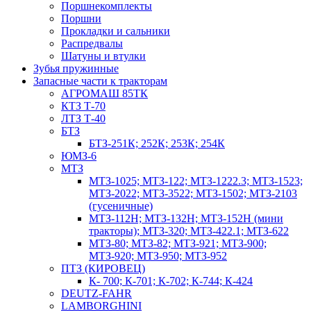
Поршнекомплекты
Поршни
Прокладки и сальники
Распредвалы
Шатуны и втулки
Зубья пружинные
Запасные части к тракторам
АГРОМАШ 85ТК
КТЗ Т-70
ЛТЗ Т-40
БТЗ
БТЗ-251К; 252К; 253К; 254К
ЮМЗ-6
МТЗ
МТЗ-1025; МТЗ-122; МТЗ-1222.3; МТЗ-1523;
МТЗ-2022; МТЗ-3522; МТЗ-1502; МТЗ-2103
(гусеничные)
МТЗ-112Н; МТЗ-132Н; МТЗ-152Н (мини
тракторы); МТЗ-320; МТЗ-422.1; МТЗ-622
МТЗ-80; МТЗ-82; МТЗ-921; МТЗ-900;
МТЗ-920; МТЗ-950; МТЗ-952
ПТЗ (КИРОВЕЦ)
К- 700; К-701; К-702; К-744; К-424
DEUTZ-FAHR
LAMBORGHINI