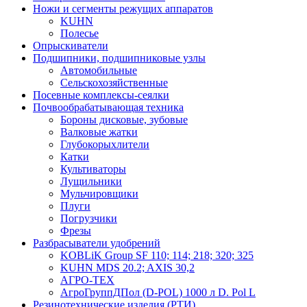
Ножи и сегменты режущих аппаратов
KUHN
Полесье
Опрыскиватели
Подшипники, подшипниковые узлы
Автомобильные
Сельскохозяйственные
Посевные комплексы-сеялки
Почвообрабатывающая техника
Бороны дисковые, зубовые
Валковые жатки
Глубокорыхлители
Катки
Культиваторы
Лущильники
Мульчировщики
Плуги
Погрузчики
Фрезы
Разбрасыватели удобрений
KOBLiK Group SF 110; 114; 218; 320; 325
KUHN MDS 20.2; AXIS 30,2
АГРО-ТЕХ
АгроГруппДПол (D-POL) 1000 л D. Pol L
Резинотехнические изделия (РТИ)