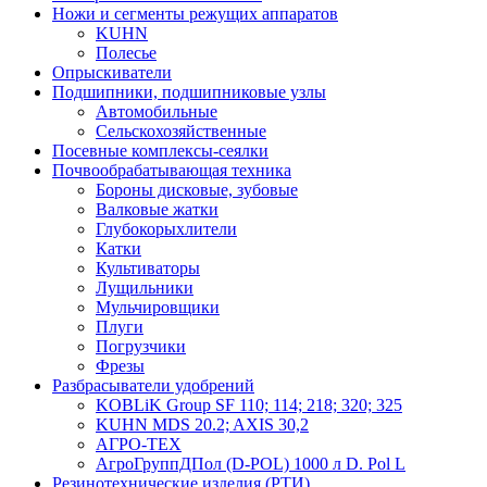
Ножи и сегменты режущих аппаратов
KUHN
Полесье
Опрыскиватели
Подшипники, подшипниковые узлы
Автомобильные
Сельскохозяйственные
Посевные комплексы-сеялки
Почвообрабатывающая техника
Бороны дисковые, зубовые
Валковые жатки
Глубокорыхлители
Катки
Культиваторы
Лущильники
Мульчировщики
Плуги
Погрузчики
Фрезы
Разбрасыватели удобрений
KOBLiK Group SF 110; 114; 218; 320; 325
KUHN MDS 20.2; AXIS 30,2
АГРО-ТЕХ
АгроГруппДПол (D-POL) 1000 л D. Pol L
Резинотехнические изделия (РТИ)