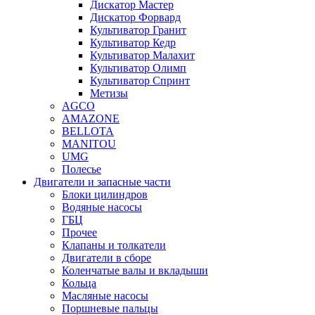
Дискатор Мастер
Дискатор Форвард
Культиватор Гранит
Культиватор Кедр
Культиватор Малахит
Культиватор Олимп
Культиватор Спринт
Метизы
AGCO
AMAZONE
BELLOTA
MANITOU
UMG
Полесье
Двигатели и запасные части
Блоки цилиндров
Водяные насосы
ГБЦ
Прочее
Клапаны и толкатели
Двигатели в сборе
Коленчатые валы и вкладыши
Кольца
Масляные насосы
Поршневые пальцы