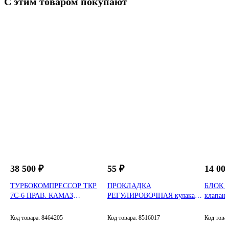
С этим товаром покупают
Запасные части КАМАЗ
38 500 ₽
55 ₽
14 00
ТУРБОКОМПРЕССОР ТКР
ПРОКЛАДКА
БЛОК э
7С-6 ПРАВ. КАМАЗ
РЕГУЛИРОВОЧНАЯ кулака
7406.1118012
поворотного 0,05 мм КАМАЗ
4310-2304074
Код товара: 8464205
Код товара: 8516017
Код това