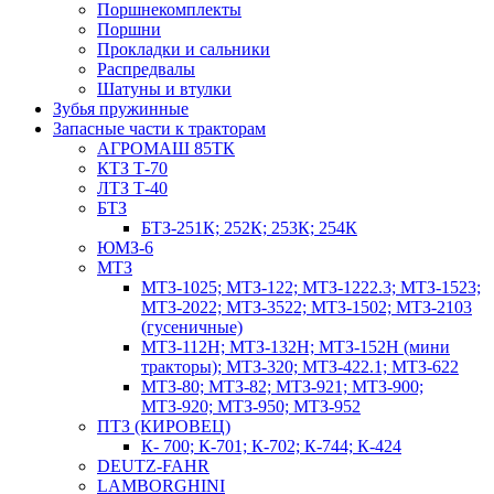
Поршнекомплекты
Поршни
Прокладки и сальники
Распредвалы
Шатуны и втулки
Зубья пружинные
Запасные части к тракторам
АГРОМАШ 85ТК
КТЗ Т-70
ЛТЗ Т-40
БТЗ
БТЗ-251К; 252К; 253К; 254К
ЮМЗ-6
МТЗ
МТЗ-1025; МТЗ-122; МТЗ-1222.3; МТЗ-1523;
МТЗ-2022; МТЗ-3522; МТЗ-1502; МТЗ-2103
(гусеничные)
МТЗ-112Н; МТЗ-132Н; МТЗ-152Н (мини
тракторы); МТЗ-320; МТЗ-422.1; МТЗ-622
МТЗ-80; МТЗ-82; МТЗ-921; МТЗ-900;
МТЗ-920; МТЗ-950; МТЗ-952
ПТЗ (КИРОВЕЦ)
К- 700; К-701; К-702; К-744; К-424
DEUTZ-FAHR
LAMBORGHINI