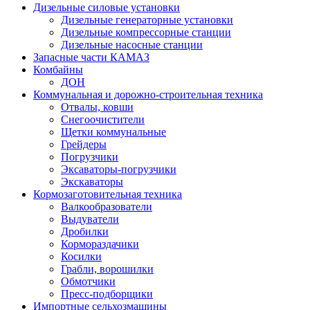
Дизельные силовые установки
Дизельные генераторные установки
Дизельные компрессорные станции
Дизельные насосные станции
Запасные части КАМАЗ
Комбайны
ДОН
Коммунальная и дорожно-строительная техника
Отвалы, ковши
Снегоочистители
Щетки коммунальные
Грейдеры
Погрузчики
Эксаваторы-погрузчики
Экскаваторы
Кормозаготовительная техника
Валкообразователи
Выдуватели
Дробилки
Кормораздачики
Косилки
Грабли, ворошилки
Обмотчики
Пресс-подборщики
Импортные сельхозмашины