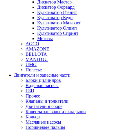
Дискатор Мастер
Дискатор Форвард
Культиватор Гранит
Культиватор Кедр
Культиватор Малахит
Культиватор Олимп
Культиватор Спринт
Метизы
AGCO
AMAZONE
BELLOTA
MANITOU
UMG
Полесье
Двигатели и запасные части
Блоки цилиндров
Водяные насосы
ГБЦ
Прочее
Клапаны и толкатели
Двигатели в сборе
Коленчатые валы и вкладыши
Кольца
Масляные насосы
Поршневые пальцы