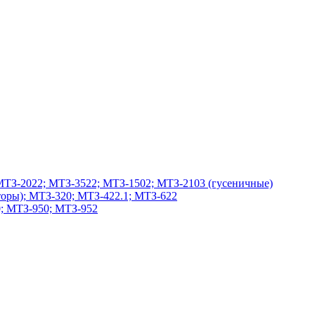
МТЗ-2022; МТЗ-3522; МТЗ-1502; МТЗ-2103 (гусеничные)
оры); МТЗ-320; МТЗ-422.1; МТЗ-622
; МТЗ-950; МТЗ-952