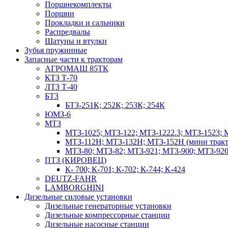
Поршнекомплекты
Поршни
Прокладки и сальники
Распредвалы
Шатуны и втулки
Зубья пружинные
Запасные части к тракторам
АГРОМАШ 85ТК
КТЗ Т-70
ЛТЗ Т-40
БТЗ
БТЗ-251К; 252К; 253К; 254К
ЮМЗ-6
МТЗ
МТЗ-1025; МТЗ-122; МТЗ-1222.3; МТЗ-1523; 
МТЗ-112Н; МТЗ-132Н; МТЗ-152Н (мини тракт
МТЗ-80; МТЗ-82; МТЗ-921; МТЗ-900; МТЗ-920
ПТЗ (КИРОВЕЦ)
К- 700; К-701; К-702; К-744; К-424
DEUTZ-FAHR
LAMBORGHINI
Дизельные силовые установки
Дизельные генераторные установки
Дизельные компрессорные станции
Дизельные насосные станции