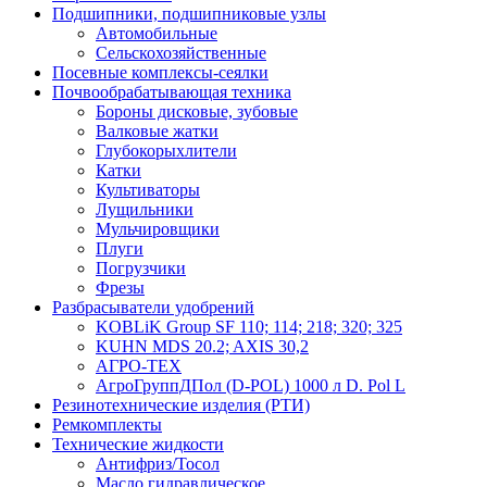
Подшипники, подшипниковые узлы
Автомобильные
Сельскохозяйственные
Посевные комплексы-сеялки
Почвообрабатывающая техника
Бороны дисковые, зубовые
Валковые жатки
Глубокорыхлители
Катки
Культиваторы
Лущильники
Мульчировщики
Плуги
Погрузчики
Фрезы
Разбрасыватели удобрений
KOBLiK Group SF 110; 114; 218; 320; 325
KUHN MDS 20.2; AXIS 30,2
АГРО-ТЕХ
АгроГруппДПол (D-POL) 1000 л D. Pol L
Резинотехнические изделия (РТИ)
Ремкомплекты
Технические жидкости
Антифриз/Тосол
Масло гидравлическое