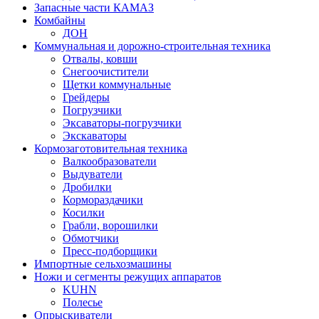
Запасные части КАМАЗ
Комбайны
ДОН
Коммунальная и дорожно-строительная техника
Отвалы, ковши
Снегоочистители
Щетки коммунальные
Грейдеры
Погрузчики
Эксаваторы-погрузчики
Экскаваторы
Кормозаготовительная техника
Валкообразователи
Выдуватели
Дробилки
Кормораздачики
Косилки
Грабли, ворошилки
Обмотчики
Пресс-подборщики
Импортные сельхозмашины
Ножи и сегменты режущих аппаратов
KUHN
Полесье
Опрыскиватели