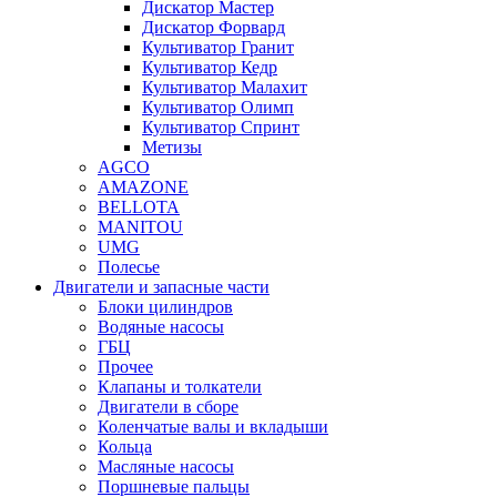
Дискатор Мастер
Дискатор Форвард
Культиватор Гранит
Культиватор Кедр
Культиватор Малахит
Культиватор Олимп
Культиватор Спринт
Метизы
AGCO
AMAZONE
BELLOTA
MANITOU
UMG
Полесье
Двигатели и запасные части
Блоки цилиндров
Водяные насосы
ГБЦ
Прочее
Клапаны и толкатели
Двигатели в сборе
Коленчатые валы и вкладыши
Кольца
Масляные насосы
Поршневые пальцы