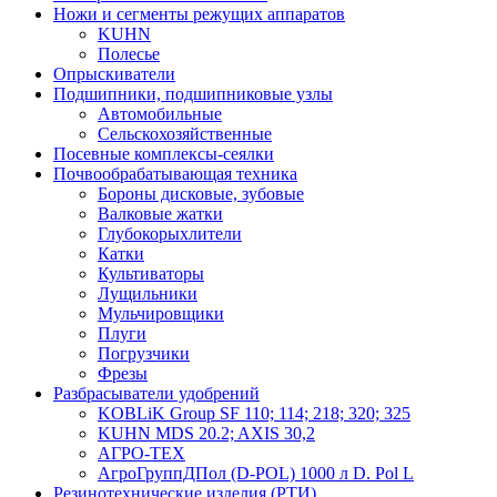
Ножи и сегменты режущих аппаратов
KUHN
Полесье
Опрыскиватели
Подшипники, подшипниковые узлы
Автомобильные
Сельскохозяйственные
Посевные комплексы-сеялки
Почвообрабатывающая техника
Бороны дисковые, зубовые
Валковые жатки
Глубокорыхлители
Катки
Культиваторы
Лущильники
Мульчировщики
Плуги
Погрузчики
Фрезы
Разбрасыватели удобрений
KOBLiK Group SF 110; 114; 218; 320; 325
KUHN MDS 20.2; AXIS 30,2
АГРО-ТЕХ
АгроГруппДПол (D-POL) 1000 л D. Pol L
Резинотехнические изделия (РТИ)