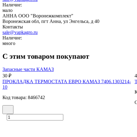
Наличие:
мало
АННА ООО "Воронежкомплект"
Воронежская обл, пгт Анна, ул Энгельса, д 40
Контакты
sale@vapkagro.ru
Наличие:
много
С этим товаром покупают
Запасные части КАМАЗ
30 ₽
4
ПРОКЛАДКА ТЕРМОСТАТА ЕВРО КАМАЗ 7406.1303214-
10
К
Код товара: 8466742
С