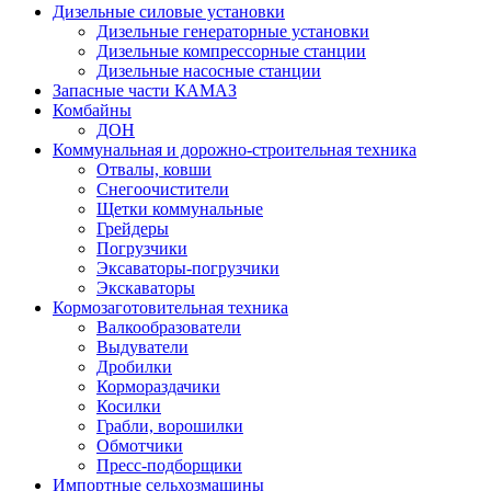
Дизельные силовые установки
Дизельные генераторные установки
Дизельные компрессорные станции
Дизельные насосные станции
Запасные части КАМАЗ
Комбайны
ДОН
Коммунальная и дорожно-строительная техника
Отвалы, ковши
Снегоочистители
Щетки коммунальные
Грейдеры
Погрузчики
Эксаваторы-погрузчики
Экскаваторы
Кормозаготовительная техника
Валкообразователи
Выдуватели
Дробилки
Кормораздачики
Косилки
Грабли, ворошилки
Обмотчики
Пресс-подборщики
Импортные сельхозмашины