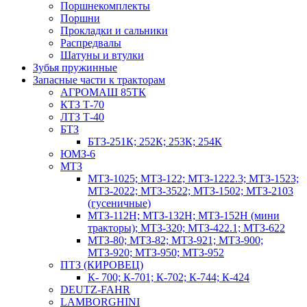
Поршнекомплекты
Поршни
Прокладки и сальники
Распредвалы
Шатуны и втулки
Зубья пружинные
Запасные части к тракторам
АГРОМАШ 85ТК
КТЗ Т-70
ЛТЗ Т-40
БТЗ
БТЗ-251К; 252К; 253К; 254К
ЮМЗ-6
МТЗ
МТЗ-1025; МТЗ-122; МТЗ-1222.3; МТЗ-1523;
МТЗ-2022; МТЗ-3522; МТЗ-1502; МТЗ-2103
(гусеничные)
МТЗ-112Н; МТЗ-132Н; МТЗ-152Н (мини
тракторы); МТЗ-320; МТЗ-422.1; МТЗ-622
МТЗ-80; МТЗ-82; МТЗ-921; МТЗ-900;
МТЗ-920; МТЗ-950; МТЗ-952
ПТЗ (КИРОВЕЦ)
К- 700; К-701; К-702; К-744; К-424
DEUTZ-FAHR
LAMBORGHINI