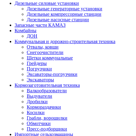
Дизельные силовые установки
Дизельные генераторные установки
Дизельные компрессорные станции
Дизельные насосные станции
Запасные части КАМАЗ
Комбайны
ДОН
Коммунальная и дорожно-строительная техника
Отвалы, ковши
Снегоочистители
Щетки коммунальные
Грейдеры
Погрузчики
Эксаваторы-погрузчики
Экскаваторы
Кормозаготовительная техника
Валкообразователи
Выдуватели
Дробилки
Кормораздачики
Косилки
Грабли, ворошилки
Обмотчики
Пресс-подборщики
Импортные сельхозмашины