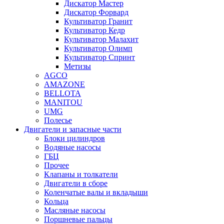
Дискатор Мастер
Дискатор Форвард
Культиватор Гранит
Культиватор Кедр
Культиватор Малахит
Культиватор Олимп
Культиватор Спринт
Метизы
AGCO
AMAZONE
BELLOTA
MANITOU
UMG
Полесье
Двигатели и запасные части
Блоки цилиндров
Водяные насосы
ГБЦ
Прочее
Клапаны и толкатели
Двигатели в сборе
Коленчатые валы и вкладыши
Кольца
Масляные насосы
Поршневые пальцы