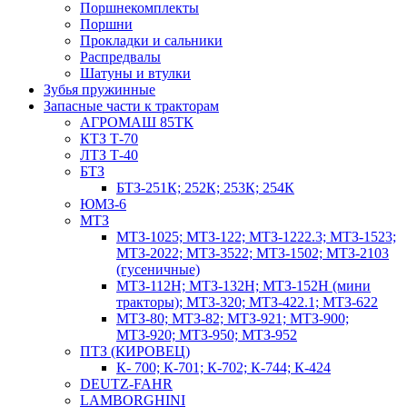
Поршнекомплекты
Поршни
Прокладки и сальники
Распредвалы
Шатуны и втулки
Зубья пружинные
Запасные части к тракторам
АГРОМАШ 85ТК
КТЗ Т-70
ЛТЗ Т-40
БТЗ
БТЗ-251К; 252К; 253К; 254К
ЮМЗ-6
МТЗ
МТЗ-1025; МТЗ-122; МТЗ-1222.3; МТЗ-1523;
МТЗ-2022; МТЗ-3522; МТЗ-1502; МТЗ-2103
(гусеничные)
МТЗ-112Н; МТЗ-132Н; МТЗ-152Н (мини
тракторы); МТЗ-320; МТЗ-422.1; МТЗ-622
МТЗ-80; МТЗ-82; МТЗ-921; МТЗ-900;
МТЗ-920; МТЗ-950; МТЗ-952
ПТЗ (КИРОВЕЦ)
К- 700; К-701; К-702; К-744; К-424
DEUTZ-FAHR
LAMBORGHINI