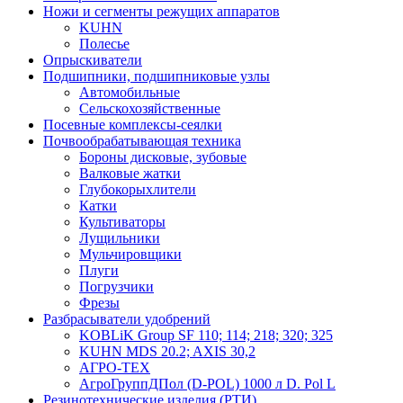
Ножи и сегменты режущих аппаратов
KUHN
Полесье
Опрыскиватели
Подшипники, подшипниковые узлы
Автомобильные
Сельскохозяйственные
Посевные комплексы-сеялки
Почвообрабатывающая техника
Бороны дисковые, зубовые
Валковые жатки
Глубокорыхлители
Катки
Культиваторы
Лущильники
Мульчировщики
Плуги
Погрузчики
Фрезы
Разбрасыватели удобрений
KOBLiK Group SF 110; 114; 218; 320; 325
KUHN MDS 20.2; AXIS 30,2
АГРО-ТЕХ
АгроГруппДПол (D-POL) 1000 л D. Pol L
Резинотехнические изделия (РТИ)