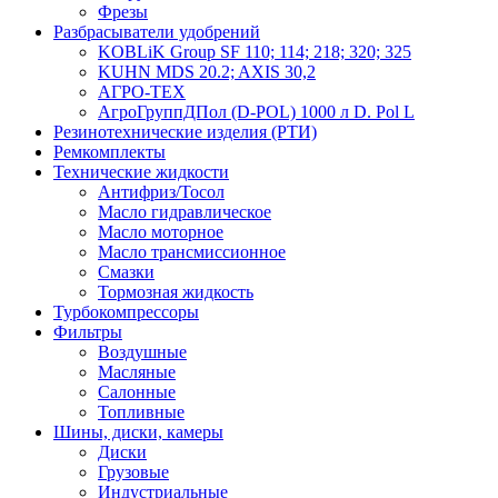
Фрезы
Разбрасыватели удобрений
KOBLiK Group SF 110; 114; 218; 320; 325
KUHN MDS 20.2; AXIS 30,2
АГРО-ТЕХ
АгроГруппДПол (D-POL) 1000 л D. Pol L
Резинотехнические изделия (РТИ)
Ремкомплекты
Технические жидкости
Антифриз/Тосол
Масло гидравлическое
Масло моторное
Масло трансмиссионное
Смазки
Тормозная жидкость
Турбокомпрессоры
Фильтры
Воздушные
Масляные
Салонные
Топливные
Шины, диски, камеры
Диски
Грузовые
Индустриальные