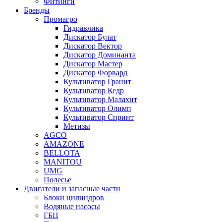
Фитинги
Бренды
Промагро
Гидравлика
Дискатор Булат
Дискатор Вектор
Дискатор Доминанта
Дискатор Мастер
Дискатор Форвард
Культиватор Гранит
Культиватор Кедр
Культиватор Малахит
Культиватор Олимп
Культиватор Спринт
Метизы
AGCO
AMAZONE
BELLOTA
MANITOU
UMG
Полесье
Двигатели и запасные части
Блоки цилиндров
Водяные насосы
ГБЦ