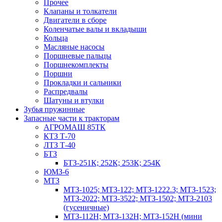
Прочее
Клапаны и толкатели
Двигатели в сборе
Коленчатые валы и вкладыши
Кольца
Масляные насосы
Поршневые пальцы
Поршнекомплекты
Поршни
Прокладки и сальники
Распредвалы
Шатуны и втулки
Зубья пружинные
Запасные части к тракторам
АГРОМАШ 85ТК
КТЗ Т-70
ЛТЗ Т-40
БТЗ
БТЗ-251К; 252К; 253К; 254К
ЮМЗ-6
МТЗ
МТЗ-1025; МТЗ-122; МТЗ-1222.3; МТЗ-1523;
МТЗ-2022; МТЗ-3522; МТЗ-1502; МТЗ-2103
(гусеничные)
МТЗ-112Н; МТЗ-132Н; МТЗ-152Н (мини