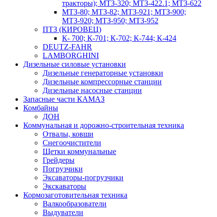
тракторы); МТЗ-320; МТЗ-422.1; МТЗ-622
МТЗ-80; МТЗ-82; МТЗ-921; МТЗ-900;
МТЗ-920; МТЗ-950; МТЗ-952
ПТЗ (КИРОВЕЦ)
К- 700; К-701; К-702; К-744; К-424
DEUTZ-FAHR
LAMBORGHINI
Дизельные силовые установки
Дизельные генераторные установки
Дизельные компрессорные станции
Дизельные насосные станции
Запасные части КАМАЗ
Комбайны
ДОН
Коммунальная и дорожно-строительная техника
Отвалы, ковши
Снегоочистители
Щетки коммунальные
Грейдеры
Погрузчики
Эксаваторы-погрузчики
Экскаваторы
Кормозаготовительная техника
Валкообразователи
Выдуватели