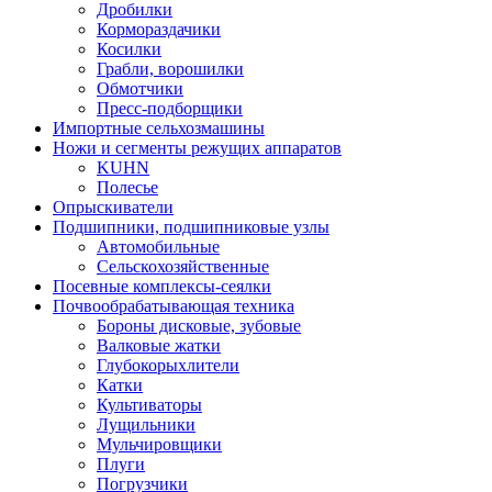
Дробилки
Кормораздачики
Косилки
Грабли, ворошилки
Обмотчики
Пресс-подборщики
Импортные сельхозмашины
Ножи и сегменты режущих аппаратов
KUHN
Полесье
Опрыскиватели
Подшипники, подшипниковые узлы
Автомобильные
Сельскохозяйственные
Посевные комплексы-сеялки
Почвообрабатывающая техника
Бороны дисковые, зубовые
Валковые жатки
Глубокорыхлители
Катки
Культиваторы
Лущильники
Мульчировщики
Плуги
Погрузчики