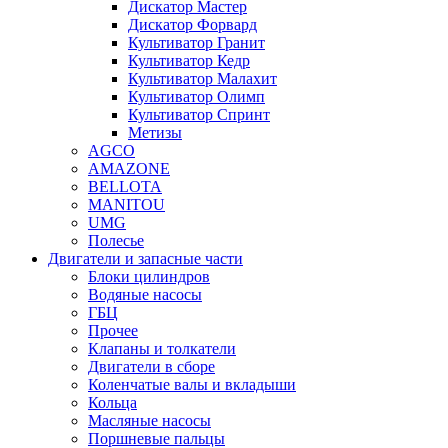
Дискатор Мастер
Дискатор Форвард
Культиватор Гранит
Культиватор Кедр
Культиватор Малахит
Культиватор Олимп
Культиватор Спринт
Метизы
AGCO
AMAZONE
BELLOTA
MANITOU
UMG
Полесье
Двигатели и запасные части
Блоки цилиндров
Водяные насосы
ГБЦ
Прочее
Клапаны и толкатели
Двигатели в сборе
Коленчатые валы и вкладыши
Кольца
Масляные насосы
Поршневые пальцы