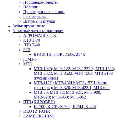
Поршнекомплекты
Поршни
Прокладки и сальники
Распредвалы
Шатуны и втулки
Зубья пружинные
Запасные части к тракторам
АГРОМАШ 85ТК
КТЗ Т-70
ЛТЗ Т-40
БТЗ
БТЗ-251К; 252К; 253К; 254К
ЮМЗ-6
МТЗ
МТЗ-1025; МТЗ-122; МТЗ-1222.3; МТЗ-1523;
МТЗ-2022; МТЗ-3522; МТЗ-1502; МТЗ-2103
(гусеничные)
МТЗ-112Н; МТЗ-132Н; МТЗ-152Н (мини
тракторы); МТЗ-320; МТЗ-422.1; МТЗ-622
МТЗ-80; МТЗ-82; МТЗ-921; МТЗ-900;
МТЗ-920; МТЗ-950; МТЗ-952
ПТЗ (КИРОВЕЦ)
К- 700; К-701; К-702; К-744; К-424
DEUTZ-FAHR
LAMBORGHINI