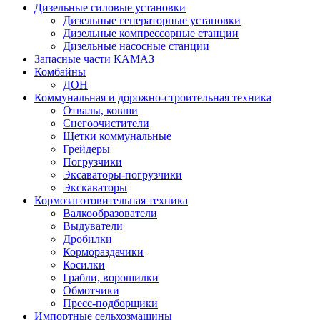
Дизельные силовые установки
Дизельные генераторные установки
Дизельные компрессорные станции
Дизельные насосные станции
Запасные части КАМАЗ
Комбайны
ДОН
Коммунальная и дорожно-строительная техника
Отвалы, ковши
Снегоочистители
Щетки коммунальные
Грейдеры
Погрузчики
Эксаваторы-погрузчики
Экскаваторы
Кормозаготовительная техника
Валкообразователи
Выдуватели
Дробилки
Кормораздачики
Косилки
Грабли, ворошилки
Обмотчики
Пресс-подборщики
Импортные сельхозмашины