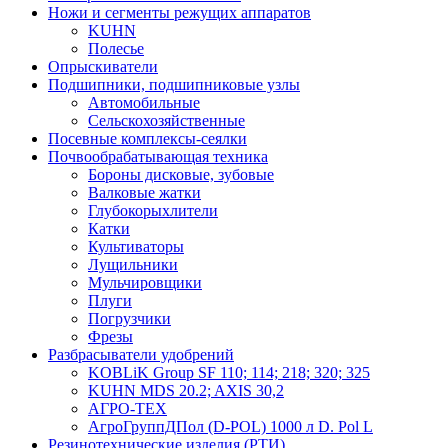
Ножи и сегменты режущих аппаратов
KUHN
Полесье
Опрыскиватели
Подшипники, подшипниковые узлы
Автомобильные
Сельскохозяйственные
Посевные комплексы-сеялки
Почвообрабатывающая техника
Бороны дисковые, зубовые
Валковые жатки
Глубокорыхлители
Катки
Культиваторы
Лущильники
Мульчировщики
Плуги
Погрузчики
Фрезы
Разбрасыватели удобрений
KOBLiK Group SF 110; 114; 218; 320; 325
KUHN MDS 20.2; AXIS 30,2
АГРО-ТЕХ
АгроГруппДПол (D-POL) 1000 л D. Pol L
Резинотехнические изделия (РТИ)