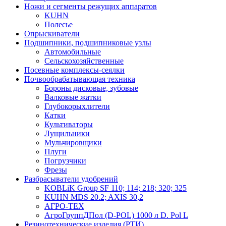
Ножи и сегменты режущих аппаратов
KUHN
Полесье
Опрыскиватели
Подшипники, подшипниковые узлы
Автомобильные
Сельскохозяйственные
Посевные комплексы-сеялки
Почвообрабатывающая техника
Бороны дисковые, зубовые
Валковые жатки
Глубокорыхлители
Катки
Культиваторы
Лущильники
Мульчировщики
Плуги
Погрузчики
Фрезы
Разбрасыватели удобрений
KOBLiK Group SF 110; 114; 218; 320; 325
KUHN MDS 20.2; AXIS 30,2
АГРО-ТЕХ
АгроГруппДПол (D-POL) 1000 л D. Pol L
Резинотехнические изделия (РТИ)