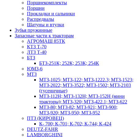
Поршнекомплекты
Поршни
Прокладки и сальники
Распредвалы
Шатуны и втулки
Зубья пружинные
Запасные части к тракторам
АГРОМАШ 85ТК
КТЗ Т-70
ЛТЗ Т-40
БТЗ
БТЗ-251К; 252К; 253К; 254К
ЮМЗ-6
МТЗ
МТЗ-1025; МТЗ-122; МТЗ-1222.3; МТЗ-1523;
МТЗ-2022; МТЗ-3522; МТЗ-1502; МТЗ-2103
(гусеничные)
МТЗ-112Н; МТЗ-132Н; МТЗ-152Н (мини
тракторы); МТЗ-320; МТЗ-422.1; МТЗ-622
МТЗ-80; МТЗ-82; МТЗ-921; МТЗ-900;
МТЗ-920; МТЗ-950; МТЗ-952
ПТЗ (КИРОВЕЦ)
К- 700; К-701; К-702; К-744; К-424
DEUTZ-FAHR
LAMBORGHINI