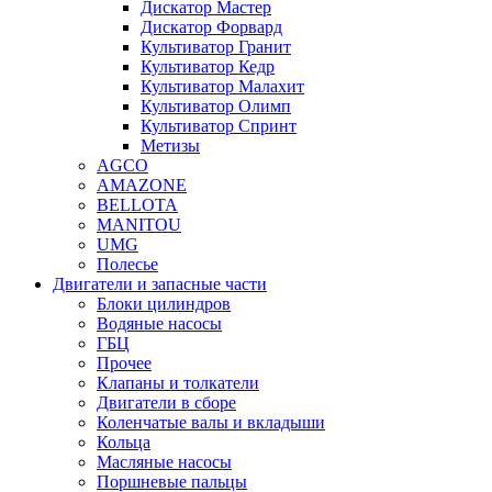
Дискатор Мастер
Дискатор Форвард
Культиватор Гранит
Культиватор Кедр
Культиватор Малахит
Культиватор Олимп
Культиватор Спринт
Метизы
AGCO
AMAZONE
BELLOTA
MANITOU
UMG
Полесье
Двигатели и запасные части
Блоки цилиндров
Водяные насосы
ГБЦ
Прочее
Клапаны и толкатели
Двигатели в сборе
Коленчатые валы и вкладыши
Кольца
Масляные насосы
Поршневые пальцы