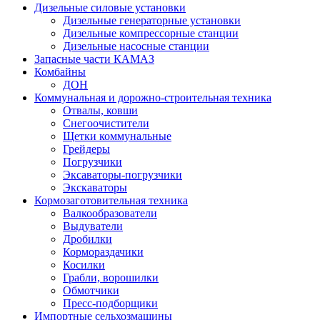
Дизельные силовые установки
Дизельные генераторные установки
Дизельные компрессорные станции
Дизельные насосные станции
Запасные части КАМАЗ
Комбайны
ДОН
Коммунальная и дорожно-строительная техника
Отвалы, ковши
Снегоочистители
Щетки коммунальные
Грейдеры
Погрузчики
Эксаваторы-погрузчики
Экскаваторы
Кормозаготовительная техника
Валкообразователи
Выдуватели
Дробилки
Кормораздачики
Косилки
Грабли, ворошилки
Обмотчики
Пресс-подборщики
Импортные сельхозмашины