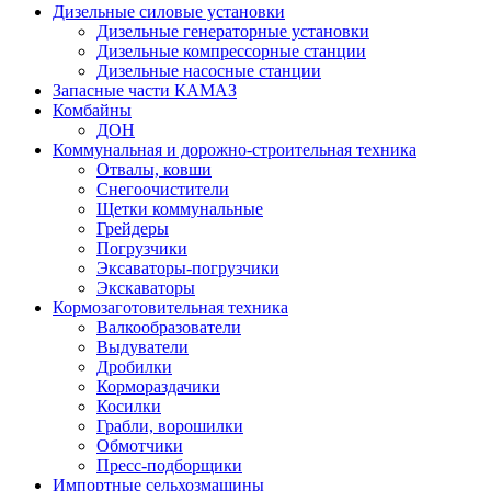
Дизельные силовые установки
Дизельные генераторные установки
Дизельные компрессорные станции
Дизельные насосные станции
Запасные части КАМАЗ
Комбайны
ДОН
Коммунальная и дорожно-строительная техника
Отвалы, ковши
Снегоочистители
Щетки коммунальные
Грейдеры
Погрузчики
Эксаваторы-погрузчики
Экскаваторы
Кормозаготовительная техника
Валкообразователи
Выдуватели
Дробилки
Кормораздачики
Косилки
Грабли, ворошилки
Обмотчики
Пресс-подборщики
Импортные сельхозмашины