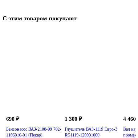
С этим товаром покупают
ВАЗ
690 ₽
1 300 ₽
4 460 
Бензонасос ВАЗ-2108-09 702-
Глушитель ВАЗ-1119 Евро-3
Вал ка
1106010-01 (Пекар)
RG1119-120001000
промеж