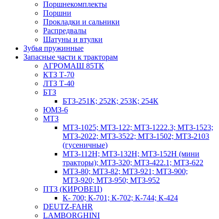
Поршнекомплекты
Поршни
Прокладки и сальники
Распредвалы
Шатуны и втулки
Зубья пружинные
Запасные части к тракторам
АГРОМАШ 85ТК
КТЗ Т-70
ЛТЗ Т-40
БТЗ
БТЗ-251К; 252К; 253К; 254К
ЮМЗ-6
МТЗ
МТЗ-1025; МТЗ-122; МТЗ-1222.3; МТЗ-1523;
МТЗ-2022; МТЗ-3522; МТЗ-1502; МТЗ-2103
(гусеничные)
МТЗ-112Н; МТЗ-132Н; МТЗ-152Н (мини
тракторы); МТЗ-320; МТЗ-422.1; МТЗ-622
МТЗ-80; МТЗ-82; МТЗ-921; МТЗ-900;
МТЗ-920; МТЗ-950; МТЗ-952
ПТЗ (КИРОВЕЦ)
К- 700; К-701; К-702; К-744; К-424
DEUTZ-FAHR
LAMBORGHINI