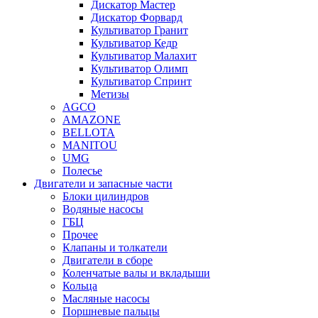
Дискатор Мастер
Дискатор Форвард
Культиватор Гранит
Культиватор Кедр
Культиватор Малахит
Культиватор Олимп
Культиватор Спринт
Метизы
AGCO
AMAZONE
BELLOTA
MANITOU
UMG
Полесье
Двигатели и запасные части
Блоки цилиндров
Водяные насосы
ГБЦ
Прочее
Клапаны и толкатели
Двигатели в сборе
Коленчатые валы и вкладыши
Кольца
Масляные насосы
Поршневые пальцы