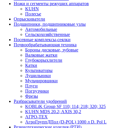
Ножи и сегменты режущих аппаратов
KUHN
Полесье
Опрыскиватели
Подшипники, подшипниковые узлы
Автомобильные
Сельскохозяйственные
Посевные комплексы-сеялки
Почвообрабатывающая техника
Бороны дисковые, зубовые
Валковые жатки
Глубокорыхлители
Катки
Культиваторы
Лущильники
Мульчировщики
Плуги
Погрузчики
Фрезы
Разбрасыватели удобрений
KOBLiK Group SF 110; 114; 218; 320; 325
KUHN MDS 20.2; AXIS 30,2
АГРО-ТЕХ
АгроГруппДПол (D-POL) 1000 л D. Pol L
Резинотехнические изделия (РТИ)