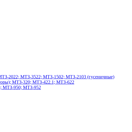
МТЗ-2022; МТЗ-3522; МТЗ-1502; МТЗ-2103 (гусеничные)
оры); МТЗ-320; МТЗ-422.1; МТЗ-622
; МТЗ-950; МТЗ-952