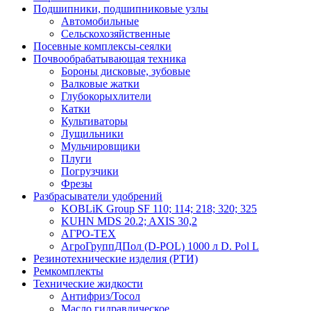
Подшипники, подшипниковые узлы
Автомобильные
Сельскохозяйственные
Посевные комплексы-сеялки
Почвообрабатывающая техника
Бороны дисковые, зубовые
Валковые жатки
Глубокорыхлители
Катки
Культиваторы
Лущильники
Мульчировщики
Плуги
Погрузчики
Фрезы
Разбрасыватели удобрений
KOBLiK Group SF 110; 114; 218; 320; 325
KUHN MDS 20.2; AXIS 30,2
АГРО-ТЕХ
АгроГруппДПол (D-POL) 1000 л D. Pol L
Резинотехнические изделия (РТИ)
Ремкомплекты
Технические жидкости
Антифриз/Тосол
Масло гидравлическое