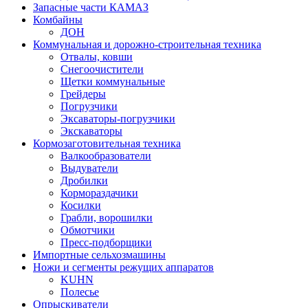
Запасные части КАМАЗ
Комбайны
ДОН
Коммунальная и дорожно-строительная техника
Отвалы, ковши
Снегоочистители
Щетки коммунальные
Грейдеры
Погрузчики
Эксаваторы-погрузчики
Экскаваторы
Кормозаготовительная техника
Валкообразователи
Выдуватели
Дробилки
Кормораздачики
Косилки
Грабли, ворошилки
Обмотчики
Пресс-подборщики
Импортные сельхозмашины
Ножи и сегменты режущих аппаратов
KUHN
Полесье
Опрыскиватели