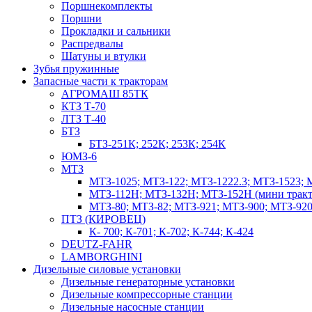
Поршнекомплекты
Поршни
Прокладки и сальники
Распредвалы
Шатуны и втулки
Зубья пружинные
Запасные части к тракторам
АГРОМАШ 85ТК
КТЗ Т-70
ЛТЗ Т-40
БТЗ
БТЗ-251К; 252К; 253К; 254К
ЮМЗ-6
МТЗ
МТЗ-1025; МТЗ-122; МТЗ-1222.3; МТЗ-1523; 
МТЗ-112Н; МТЗ-132Н; МТЗ-152Н (мини тракт
МТЗ-80; МТЗ-82; МТЗ-921; МТЗ-900; МТЗ-920
ПТЗ (КИРОВЕЦ)
К- 700; К-701; К-702; К-744; К-424
DEUTZ-FAHR
LAMBORGHINI
Дизельные силовые установки
Дизельные генераторные установки
Дизельные компрессорные станции
Дизельные насосные станции