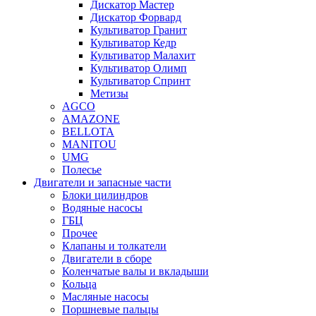
Дискатор Мастер
Дискатор Форвард
Культиватор Гранит
Культиватор Кедр
Культиватор Малахит
Культиватор Олимп
Культиватор Спринт
Метизы
AGCO
AMAZONE
BELLOTA
MANITOU
UMG
Полесье
Двигатели и запасные части
Блоки цилиндров
Водяные насосы
ГБЦ
Прочее
Клапаны и толкатели
Двигатели в сборе
Коленчатые валы и вкладыши
Кольца
Масляные насосы
Поршневые пальцы