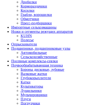
Дробилки
Кормораздачики
Косилки
Грабли, ворошилки
Обмотчики
Пресс-подборщики
Импортные сельхозмашины
Ножи и сегменты режущих аппаратов
KUHN
Полесье
Опрыскиватели
Подшипники, подшипниковые узлы
Автомобильные
Сельскохозяйственные
Посевные комплексы-сеялки
Почвообрабатывающая техника
Бороны дисковые, зубовые
Валковые жатки
Глубокорыхлители
Катки
Культиваторы
Лущильники
Мульчировщики
Плуги
Погрузчики