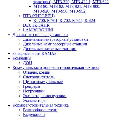
тракторы); МТЗ-320; МТЗ-422.1; МТЗ-622
МТЗ-80; МТЗ-82; МТЗ-921; МТЗ-900;
МТЗ-920; МТЗ-950; МТЗ-952
ПТЗ (КИРОВЕЦ)
К- 700; К-701; К-702; К-744; К-424
DEUTZ-FAHR
LAMBORGHINI
Дизельные силовые установки
Дизельные генераторные установки
Дизельные компрессорные станции
Дизельные насосные станции
Запасные части КАМАЗ
Комбайны
ДОН
Коммунальная и дорожно-строительная техника
Отвалы, ковши
Снегоочистители
Щетки коммунальные
Грейдеры
Погрузчики
Эксаваторы-погрузчики
Экскаваторы
Кормозаготовительная техника
Валкообразователи
Выдуватели