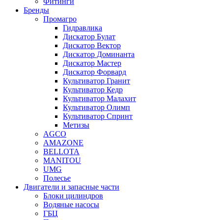
Фитинги
Бренды
Промагро
Гидравлика
Дискатор Булат
Дискатор Вектор
Дискатор Доминанта
Дискатор Мастер
Дискатор Форвард
Культиватор Гранит
Культиватор Кедр
Культиватор Малахит
Культиватор Олимп
Культиватор Спринт
Метизы
AGCO
AMAZONE
BELLOTA
MANITOU
UMG
Полесье
Двигатели и запасные части
Блоки цилиндров
Водяные насосы
ГБЦ