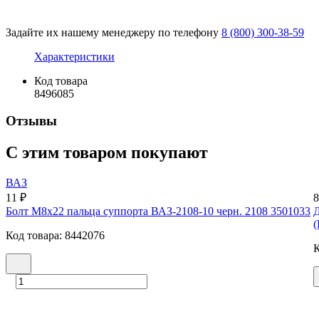
Задайте их нашему менеджеру по телефону
8 (800) 300-38-59
Характеристики
Код товара
8496085
Отзывы
С этим товаром покупают
ВАЗ
11 ₽
8
Болт М8х22 пальца суппорта ВАЗ-2108-10 черн. 2108 3501033
Д
(
Код товара: 8442076
К