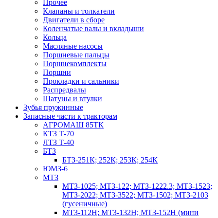
Прочее
Клапаны и толкатели
Двигатели в сборе
Коленчатые валы и вкладыши
Кольца
Масляные насосы
Поршневые пальцы
Поршнекомплекты
Поршни
Прокладки и сальники
Распредвалы
Шатуны и втулки
Зубья пружинные
Запасные части к тракторам
АГРОМАШ 85ТК
КТЗ Т-70
ЛТЗ Т-40
БТЗ
БТЗ-251К; 252К; 253К; 254К
ЮМЗ-6
МТЗ
МТЗ-1025; МТЗ-122; МТЗ-1222.3; МТЗ-1523;
МТЗ-2022; МТЗ-3522; МТЗ-1502; МТЗ-2103
(гусеничные)
МТЗ-112Н; МТЗ-132Н; МТЗ-152Н (мини