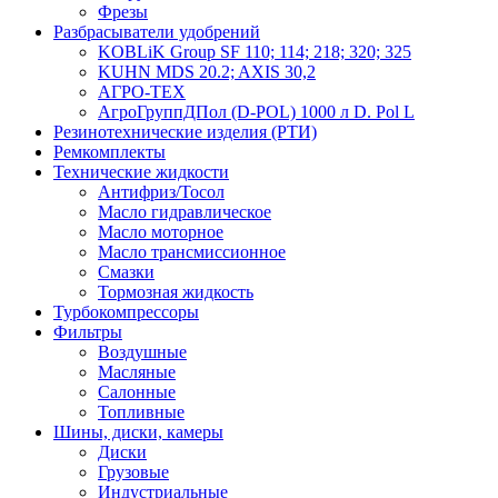
Фрезы
Разбрасыватели удобрений
KOBLiK Group SF 110; 114; 218; 320; 325
KUHN MDS 20.2; AXIS 30,2
АГРО-ТЕХ
АгроГруппДПол (D-POL) 1000 л D. Pol L
Резинотехнические изделия (РТИ)
Ремкомплекты
Технические жидкости
Антифриз/Тосол
Масло гидравлическое
Масло моторное
Масло трансмиссионное
Смазки
Тормозная жидкость
Турбокомпрессоры
Фильтры
Воздушные
Масляные
Салонные
Топливные
Шины, диски, камеры
Диски
Грузовые
Индустриальные