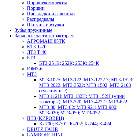
Поршнекомплекты
Поршни
Прокладки и сальники
Распредвалы
Шатуны и втулки
Зубья пружинные
Запасные части к тракторам
АГРОМАШ 85ТК
КТЗ Т-70
ЛТЗ Т-40
БТЗ
БТЗ-251К; 252К; 253К; 254К
ЮМЗ-6
МТЗ
МТЗ-1025; МТЗ-122; МТЗ-1222.3; МТЗ-1523;
МТЗ-2022; МТЗ-3522; МТЗ-1502; МТЗ-2103
(гусеничные)
МТЗ-112Н; МТЗ-132Н; МТЗ-152Н (мини
тракторы); МТЗ-320; МТЗ-422.1; МТЗ-622
МТЗ-80; МТЗ-82; МТЗ-921; МТЗ-900;
МТЗ-920; МТЗ-950; МТЗ-952
ПТЗ (КИРОВЕЦ)
К- 700; К-701; К-702; К-744; К-424
DEUTZ-FAHR
LAMBORGHINI