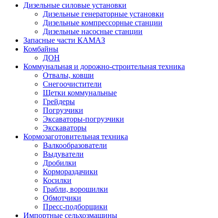
Дизельные силовые установки
Дизельные генераторные установки
Дизельные компрессорные станции
Дизельные насосные станции
Запасные части КАМАЗ
Комбайны
ДОН
Коммунальная и дорожно-строительная техника
Отвалы, ковши
Снегоочистители
Щетки коммунальные
Грейдеры
Погрузчики
Эксаваторы-погрузчики
Экскаваторы
Кормозаготовительная техника
Валкообразователи
Выдуватели
Дробилки
Кормораздачики
Косилки
Грабли, ворошилки
Обмотчики
Пресс-подборщики
Импортные сельхозмашины