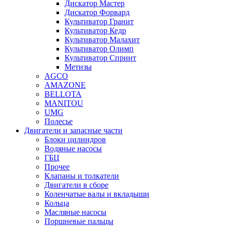
Дискатор Мастер
Дискатор Форвард
Культиватор Гранит
Культиватор Кедр
Культиватор Малахит
Культиватор Олимп
Культиватор Спринт
Метизы
AGCO
AMAZONE
BELLOTA
MANITOU
UMG
Полесье
Двигатели и запасные части
Блоки цилиндров
Водяные насосы
ГБЦ
Прочее
Клапаны и толкатели
Двигатели в сборе
Коленчатые валы и вкладыши
Кольца
Масляные насосы
Поршневые пальцы