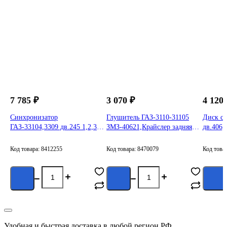
7 785 ₽
3 070 ₽
4 120 
Синхронизатор
Глушитель ГАЗ-3110-31105
Диск с
ГАЗ-33104,3309 дв.245 1,2,3
ЗМЗ-40621,Крайслер задняя
дв.406,
передачи и з/х (ГАЗ) 3309-
часть ГАЗ 31105-1201005-88
1701123
Код товара: 8412255
Код товара: 8470079
Код това
Удобная и быстрая доставка в любой регион РФ