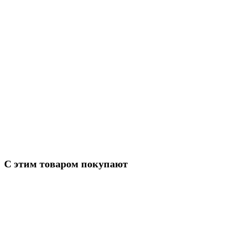
Артикул
49-3501112
Марка
ГАЗ
Модель
3307
Тип
Втулка опорная
С этим товаром покупают
ГАЗ