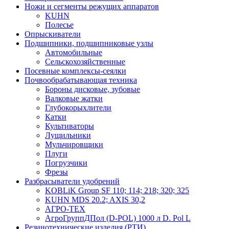
Ножи и сегменты режущих аппаратов
KUHN
Полесье
Опрыскиватели
Подшипники, подшипниковые узлы
Автомобильные
Сельскохозяйственные
Посевные комплексы-сеялки
Почвообрабатывающая техника
Бороны дисковые, зубовые
Валковые жатки
Глубокорыхлители
Катки
Культиваторы
Лущильники
Мульчировщики
Плуги
Погрузчики
Фрезы
Разбрасыватели удобрений
KOBLiK Group SF 110; 114; 218; 320; 325
KUHN MDS 20.2; AXIS 30,2
АГРО-ТЕХ
АгроГруппДПол (D-POL) 1000 л D. Pol L
Резинотехнические изделия (РТИ)