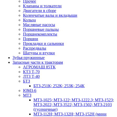
Прочее
Клапаны и толкатели
Двигатели в сборе
Коленчатые валы и вкладыши
Кольца
Масляные насосы
Поршневые пальцы
Поршнекомплекты
Поршни
Прокладки и сальники
Распредвалы
Шатуны и втулки
Зубья пружинные
Запасные части к тракторам
АГРОМАШ 85ТК
КТЗ Т-70
ЛТЗ Т-40
БТЗ
БТЗ-251К; 252К; 253К; 254К
ЮМЗ-6
МТЗ
МТЗ-1025; МТЗ-122; МТЗ-1222.3; МТЗ-1523;
МТЗ-2022; МТЗ-3522; МТЗ-1502; МТЗ-2103
(гусеничные)
МТЗ-112Н; МТЗ-132Н; МТЗ-152Н (мини