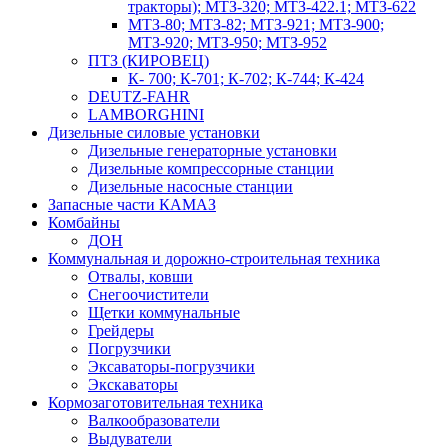
тракторы); МТЗ-320; МТЗ-422.1; МТЗ-622
МТЗ-80; МТЗ-82; МТЗ-921; МТЗ-900;
МТЗ-920; МТЗ-950; МТЗ-952
ПТЗ (КИРОВЕЦ)
К- 700; К-701; К-702; К-744; К-424
DEUTZ-FAHR
LAMBORGHINI
Дизельные силовые установки
Дизельные генераторные установки
Дизельные компрессорные станции
Дизельные насосные станции
Запасные части КАМАЗ
Комбайны
ДОН
Коммунальная и дорожно-строительная техника
Отвалы, ковши
Снегоочистители
Щетки коммунальные
Грейдеры
Погрузчики
Эксаваторы-погрузчики
Экскаваторы
Кормозаготовительная техника
Валкообразователи
Выдуватели