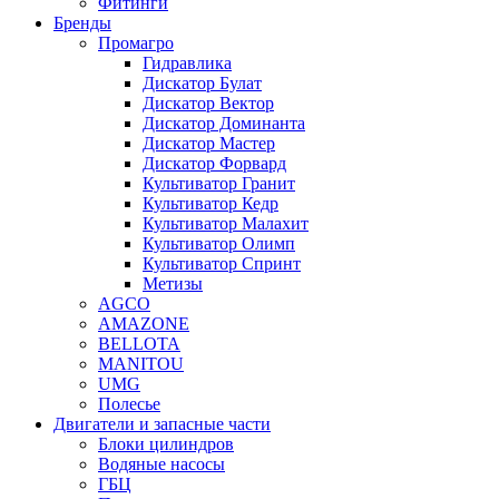
Фитинги
Бренды
Промагро
Гидравлика
Дискатор Булат
Дискатор Вектор
Дискатор Доминанта
Дискатор Мастер
Дискатор Форвард
Культиватор Гранит
Культиватор Кедр
Культиватор Малахит
Культиватор Олимп
Культиватор Спринт
Метизы
AGCO
AMAZONE
BELLOTA
MANITOU
UMG
Полесье
Двигатели и запасные части
Блоки цилиндров
Водяные насосы
ГБЦ