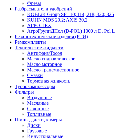
Фрезы
Разбрасыватели удобрений
KOBLiK Group SF 110; 114; 218; 320; 325
KUHN MDS 20.2; AXIS 30,2
АГРО-ТЕХ
АгроГруппДПол (D-POL) 1000 л D. Pol L
Резинотехнические изделия (РТИ)
Ремкомплекты
Технические жидкости
Антифриз/Тосол
Масло гидравлическое
Масло моторное
Масло трансмиссионное
Смазки
Тормозная жидкость
Турбокомпрессоры
Фильтры
Воздушные
Масляные
Салонные
Топливные
Шины, диски, камеры
Диски
Грузовые
Индустриальные