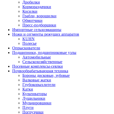
Дробилки
Кормораздачики
Косилки
Грабли, ворошилки
Обмотчики
Пресс-подборщики
Импортные сельхозмашины
Ножи и сегменты режущих аппаратов
KUHN
Полесье
Опрыскиватели
Подшипники, подшипниковые узлы
Автомобильные
Сельскохозяйственные
Посевные комплексы-сеялки
Почвообрабатывающая техника
Бороны дисковые, зубовые
Валковые жатки
Глубокорыхлители
Катки
Культиваторы
Лущильники
Мульчировщики
Плуги
Погрузчики