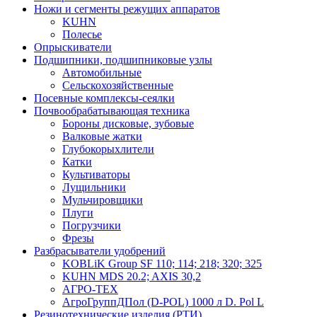
Ножи и сегменты режущих аппаратов
KUHN
Полесье
Опрыскиватели
Подшипники, подшипниковые узлы
Автомобильные
Сельскохозяйственные
Посевные комплексы-сеялки
Почвообрабатывающая техника
Бороны дисковые, зубовые
Валковые жатки
Глубокорыхлители
Катки
Культиваторы
Лущильники
Мульчировщики
Плуги
Погрузчики
Фрезы
Разбрасыватели удобрений
KOBLiK Group SF 110; 114; 218; 320; 325
KUHN MDS 20.2; AXIS 30,2
АГРО-ТЕХ
АгроГруппДПол (D-POL) 1000 л D. Pol L
Резинотехнические изделия (РТИ)