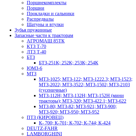
Поршнекомплекты
Поршни
Прокладки и сальники
Распредвалы
Шатуны и втулки
Зубья пружинные
Запасные части к тракторам
АГРОМАШ 85ТК
КТЗ Т-70
ЛТЗ Т-40
БТЗ
БТЗ-251К; 252К; 253К; 254К
ЮМЗ-6
МТЗ
МТЗ-1025; МТЗ-122; МТЗ-1222.3; МТЗ-1523;
МТЗ-2022; МТЗ-3522; МТЗ-1502; МТЗ-2103
(гусеничные)
МТЗ-112Н; МТЗ-132Н; МТЗ-152Н (мини
тракторы); МТЗ-320; МТЗ-422.1; МТЗ-622
МТЗ-80; МТЗ-82; МТЗ-921; МТЗ-900;
МТЗ-920; МТЗ-950; МТЗ-952
ПТЗ (КИРОВЕЦ)
К- 700; К-701; К-702; К-744; К-424
DEUTZ-FAHR
LAMBORGHINI