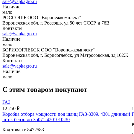
sale@vapkagro.ru
Наличие:
мало
РОССОШЬ ООО "Воронежкомплект"
Воронежская обл, г. Россошь, ул 50 лет СССР, д 76В
Контакты
sale@vapkagro.ru
Наличие:
мало
БОРИСОГЛЕБСК ООО "Воронежкомплект"
Воронежская обл, г. Борисоглебск, ул Матросовская, зд 162Ж
Контакты
sale@vapkagro.ru
Наличие:
мало
С этим товаром покупают
ГАЗ
12 250 ₽
1
Коробка отбора мощности под шлиц ГАЗ-3309, 4301 длинный
шток бензовоз 35071-4201010-30
К
Код товара: 8472583