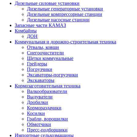
Дизельные силовые установки
Дизельные генераторные установки
Дизельные компрессорные станции
Дизельные насосные станции
Запасные части КАМАЗ
Комбайны
ДОН
Коммунальная и дорожно-строительная техника
Отвалы, ковши
Снегоочистители
Щетки коммунальные
Грейдеры
Погрузчики
Эксаваторы-погрузчики
Экскаваторы
Кормозаготовительная техника
Валкообразователи
Выдуватели
Дробилки
Кормораздачики
Косилки
Грабли, ворошилки
Обмотчики
Пресс-подборщики
Импортные сельхозмашины