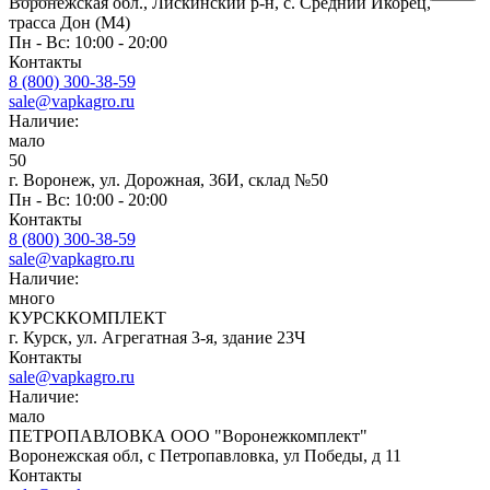
Воронежская обл., Лискинский р-н, с. Средний Икорец,
трасса Дон (М4)
Пн - Вс: 10:00 - 20:00
Контакты
8 (800) 300-38-59
sale@vapkagro.ru
Наличие:
мало
50
г. Воронеж, ул. Дорожная, 36И, склад №50
Пн - Вс: 10:00 - 20:00
Контакты
8 (800) 300-38-59
sale@vapkagro.ru
Наличие:
много
КУРСККОМПЛЕКТ
г. Курск, ул. Агрегатная 3-я, здание 23Ч
Контакты
sale@vapkagro.ru
Наличие:
мало
ПЕТРОПАВЛОВКА ООО "Воронежкомплект"
Воронежская обл, с Петропавловка, ул Победы, д 11
Контакты