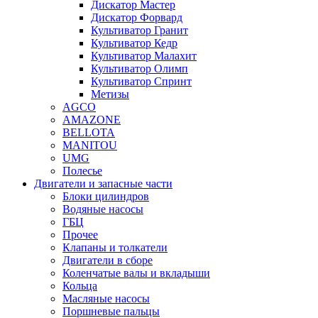
Дискатор Мастер
Дискатор Форвард
Культиватор Гранит
Культиватор Кедр
Культиватор Малахит
Культиватор Олимп
Культиватор Спринт
Метизы
AGCO
AMAZONE
BELLOTA
MANITOU
UMG
Полесье
Двигатели и запасные части
Блоки цилиндров
Водяные насосы
ГБЦ
Прочее
Клапаны и толкатели
Двигатели в сборе
Коленчатые валы и вкладыши
Кольца
Масляные насосы
Поршневые пальцы