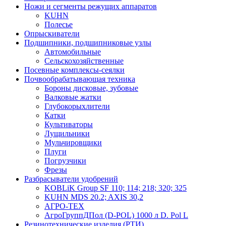
Ножи и сегменты режущих аппаратов
KUHN
Полесье
Опрыскиватели
Подшипники, подшипниковые узлы
Автомобильные
Сельскохозяйственные
Посевные комплексы-сеялки
Почвообрабатывающая техника
Бороны дисковые, зубовые
Валковые жатки
Глубокорыхлители
Катки
Культиваторы
Лущильники
Мульчировщики
Плуги
Погрузчики
Фрезы
Разбрасыватели удобрений
KOBLiK Group SF 110; 114; 218; 320; 325
KUHN MDS 20.2; AXIS 30,2
АГРО-ТЕХ
АгроГруппДПол (D-POL) 1000 л D. Pol L
Резинотехнические изделия (РТИ)