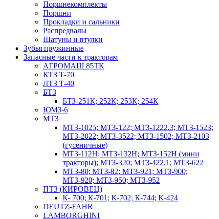
Поршнекомплекты
Поршни
Прокладки и сальники
Распредвалы
Шатуны и втулки
Зубья пружинные
Запасные части к тракторам
АГРОМАШ 85ТК
КТЗ Т-70
ЛТЗ Т-40
БТЗ
БТЗ-251К; 252К; 253К; 254К
ЮМЗ-6
МТЗ
МТЗ-1025; МТЗ-122; МТЗ-1222.3; МТЗ-1523;
МТЗ-2022; МТЗ-3522; МТЗ-1502; МТЗ-2103
(гусеничные)
МТЗ-112Н; МТЗ-132Н; МТЗ-152Н (мини
тракторы); МТЗ-320; МТЗ-422.1; МТЗ-622
МТЗ-80; МТЗ-82; МТЗ-921; МТЗ-900;
МТЗ-920; МТЗ-950; МТЗ-952
ПТЗ (КИРОВЕЦ)
К- 700; К-701; К-702; К-744; К-424
DEUTZ-FAHR
LAMBORGHINI