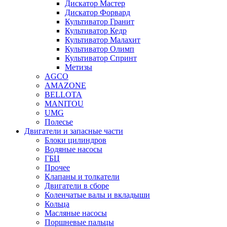
Дискатор Мастер
Дискатор Форвард
Культиватор Гранит
Культиватор Кедр
Культиватор Малахит
Культиватор Олимп
Культиватор Спринт
Метизы
AGCO
AMAZONE
BELLOTA
MANITOU
UMG
Полесье
Двигатели и запасные части
Блоки цилиндров
Водяные насосы
ГБЦ
Прочее
Клапаны и толкатели
Двигатели в сборе
Коленчатые валы и вкладыши
Кольца
Масляные насосы
Поршневые пальцы