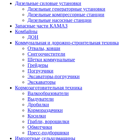
Дизельные силовые установки
Дизельные генераторные установки
Дизельные компрессорные станции
Дизельные насосные станции
Запасные части КАМАЗ
Комбайны
ДОН
Коммунальная и дорожно-строительная техника
Отвалы, ковши
Снегоочистители
Щетки коммунальные
Грейдеры
Погрузчики
Эксаваторы-погрузчики
Экскаваторы
Кормозаготовительная техника
Валкообразователи
Выдуватели
Дробилки
Кормораздачики
Косилки
Грабли, ворошилки
Обмотчики
Пресс-подборщики
Импортные сельхозмашины