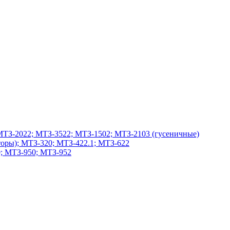
МТЗ-2022; МТЗ-3522; МТЗ-1502; МТЗ-2103 (гусеничные)
оры); МТЗ-320; МТЗ-422.1; МТЗ-622
; МТЗ-950; МТЗ-952