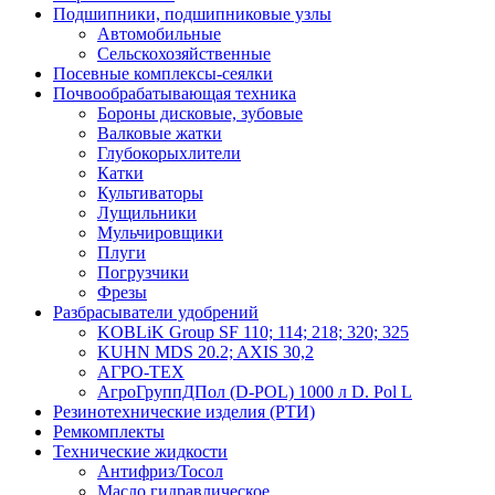
Подшипники, подшипниковые узлы
Автомобильные
Сельскохозяйственные
Посевные комплексы-сеялки
Почвообрабатывающая техника
Бороны дисковые, зубовые
Валковые жатки
Глубокорыхлители
Катки
Культиваторы
Лущильники
Мульчировщики
Плуги
Погрузчики
Фрезы
Разбрасыватели удобрений
KOBLiK Group SF 110; 114; 218; 320; 325
KUHN MDS 20.2; AXIS 30,2
АГРО-ТЕХ
АгроГруппДПол (D-POL) 1000 л D. Pol L
Резинотехнические изделия (РТИ)
Ремкомплекты
Технические жидкости
Антифриз/Тосол
Масло гидравлическое