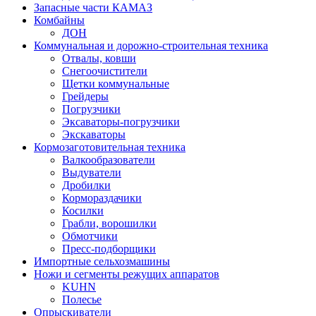
Запасные части КАМАЗ
Комбайны
ДОН
Коммунальная и дорожно-строительная техника
Отвалы, ковши
Снегоочистители
Щетки коммунальные
Грейдеры
Погрузчики
Эксаваторы-погрузчики
Экскаваторы
Кормозаготовительная техника
Валкообразователи
Выдуватели
Дробилки
Кормораздачики
Косилки
Грабли, ворошилки
Обмотчики
Пресс-подборщики
Импортные сельхозмашины
Ножи и сегменты режущих аппаратов
KUHN
Полесье
Опрыскиватели