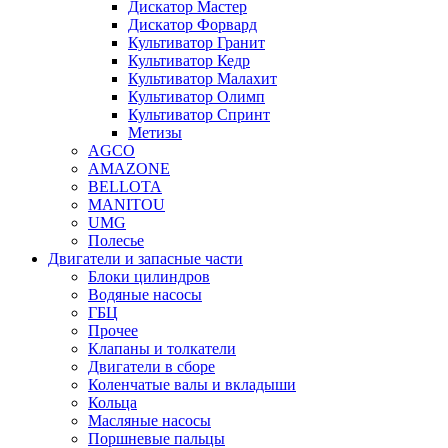
Дискатор Мастер
Дискатор Форвард
Культиватор Гранит
Культиватор Кедр
Культиватор Малахит
Культиватор Олимп
Культиватор Спринт
Метизы
AGCO
AMAZONE
BELLOTA
MANITOU
UMG
Полесье
Двигатели и запасные части
Блоки цилиндров
Водяные насосы
ГБЦ
Прочее
Клапаны и толкатели
Двигатели в сборе
Коленчатые валы и вкладыши
Кольца
Масляные насосы
Поршневые пальцы