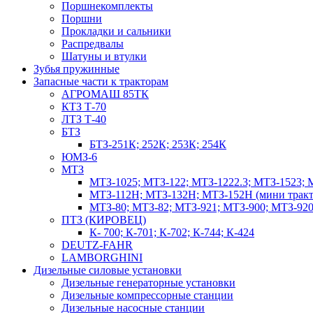
Поршнекомплекты
Поршни
Прокладки и сальники
Распредвалы
Шатуны и втулки
Зубья пружинные
Запасные части к тракторам
АГРОМАШ 85ТК
КТЗ Т-70
ЛТЗ Т-40
БТЗ
БТЗ-251К; 252К; 253К; 254К
ЮМЗ-6
МТЗ
МТЗ-1025; МТЗ-122; МТЗ-1222.3; МТЗ-1523; 
МТЗ-112Н; МТЗ-132Н; МТЗ-152Н (мини тракт
МТЗ-80; МТЗ-82; МТЗ-921; МТЗ-900; МТЗ-920
ПТЗ (КИРОВЕЦ)
К- 700; К-701; К-702; К-744; К-424
DEUTZ-FAHR
LAMBORGHINI
Дизельные силовые установки
Дизельные генераторные установки
Дизельные компрессорные станции
Дизельные насосные станции