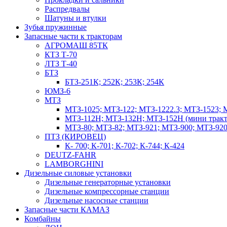
Распредвалы
Шатуны и втулки
Зубья пружинные
Запасные части к тракторам
АГРОМАШ 85ТК
КТЗ Т-70
ЛТЗ Т-40
БТЗ
БТЗ-251К; 252К; 253К; 254К
ЮМЗ-6
МТЗ
МТЗ-1025; МТЗ-122; МТЗ-1222.3; МТЗ-1523; 
МТЗ-112Н; МТЗ-132Н; МТЗ-152Н (мини тракт
МТЗ-80; МТЗ-82; МТЗ-921; МТЗ-900; МТЗ-920
ПТЗ (КИРОВЕЦ)
К- 700; К-701; К-702; К-744; К-424
DEUTZ-FAHR
LAMBORGHINI
Дизельные силовые установки
Дизельные генераторные установки
Дизельные компрессорные станции
Дизельные насосные станции
Запасные части КАМАЗ
Комбайны