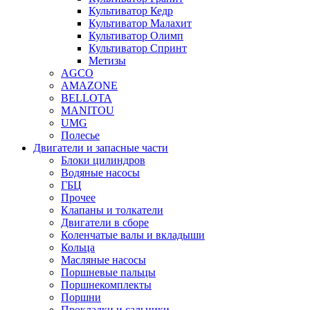
Культиватор Кедр
Культиватор Малахит
Культиватор Олимп
Культиватор Спринт
Метизы
AGCO
AMAZONE
BELLOTA
MANITOU
UMG
Полесье
Двигатели и запасные части
Блоки цилиндров
Водяные насосы
ГБЦ
Прочее
Клапаны и толкатели
Двигатели в сборе
Коленчатые валы и вкладыши
Кольца
Масляные насосы
Поршневые пальцы
Поршнекомплекты
Поршни
Прокладки и сальники