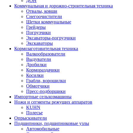
ДОН
Коммунальная и дорожно-строительная техника
Отвалы, ковши
Снегоочистители
Щетки коммунальные
Грейдеры
Погрузчики
Эксаваторы-погрузчики
Экскаваторы
Кормозаготовительная техника
Валкообразователи
Выдуватели
Дробилки
Кормораздачики
Косилки
Грабли, ворошилки
Обмотчики
Пресс-подборщики
Импортные сельхозмашины
Ножи и сегменты режущих аппаратов
KUHN
Полесье
Опрыскиватели
Подшипники, подшипниковые узлы
Автомобильные