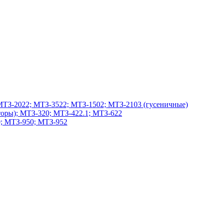
МТЗ-2022; МТЗ-3522; МТЗ-1502; МТЗ-2103 (гусеничные)
оры); МТЗ-320; МТЗ-422.1; МТЗ-622
; МТЗ-950; МТЗ-952