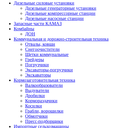
Дизельные силовые установки
Дизельные генераторные установки
Дизельные компрессорные станции
Дизельные насосные станции
Запасные части КАМАЗ
Комбайны
ДОН
Коммунальная и дорожно-строительная техника
Отвалы, ковши
Снегоочистители
Щетки коммунальные
Грейдеры
Погрузчики
Эксаваторы-погрузчики
Экскаваторы
Кормозаготовительная техника
Валкообразователи
Выдуватели
Дробилки
Кормораздачики
Косилки
Грабли, ворошилки
Обмотчики
Пресс-подборщики
Импортные сельхозмашины