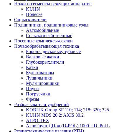
Ножи и сегменты режущих аппаратов
KUHN
Полесье
Опрыскиватели
Подшипники, подшипниковые узлы
Автомобильные
Сельскохозяйственные
Посевные комплексы-сеялки
Почвообрабатывающая техника
Бороны дисковые, зубовые
Валковые жатки
Глубокорыхлители
Катки
Культиваторы
Лущильники
Мульчировщики
Плуги
Погрузчики
Фрезы
Разбрасыватели удобрений
KOBLiK Group SF 110; 114; 218; 320; 325
KUHN MDS 20.2; AXIS 30,2
АГРО-ТЕХ
АгроГруппДПол (D-POL) 1000 л D. Pol L
Резинотехнические изделия (РТИ)