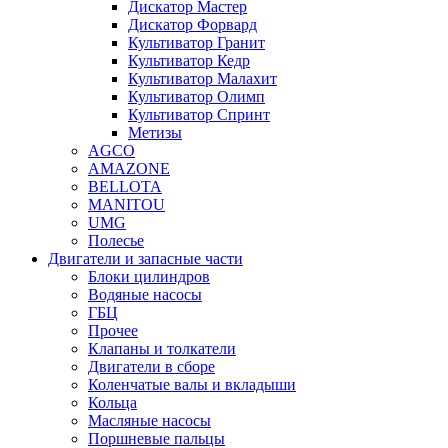
Дискатор Мастер
Дискатор Форвард
Культиватор Гранит
Культиватор Кедр
Культиватор Малахит
Культиватор Олимп
Культиватор Спринт
Метизы
AGCO
AMAZONE
BELLOTA
MANITOU
UMG
Полесье
Двигатели и запасные части
Блоки цилиндров
Водяные насосы
ГБЦ
Прочее
Клапаны и толкатели
Двигатели в сборе
Коленчатые валы и вкладыши
Кольца
Масляные насосы
Поршневые пальцы