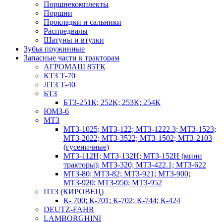
Поршнекомплекты
Поршни
Прокладки и сальники
Распредвалы
Шатуны и втулки
Зубья пружинные
Запасные части к тракторам
АГРОМАШ 85ТК
КТЗ Т-70
ЛТЗ Т-40
БТЗ
БТЗ-251К; 252К; 253К; 254К
ЮМЗ-6
МТЗ
МТЗ-1025; МТЗ-122; МТЗ-1222.3; МТЗ-1523;
МТЗ-2022; МТЗ-3522; МТЗ-1502; МТЗ-2103
(гусеничные)
МТЗ-112Н; МТЗ-132Н; МТЗ-152Н (мини
тракторы); МТЗ-320; МТЗ-422.1; МТЗ-622
МТЗ-80; МТЗ-82; МТЗ-921; МТЗ-900;
МТЗ-920; МТЗ-950; МТЗ-952
ПТЗ (КИРОВЕЦ)
К- 700; К-701; К-702; К-744; К-424
DEUTZ-FAHR
LAMBORGHINI