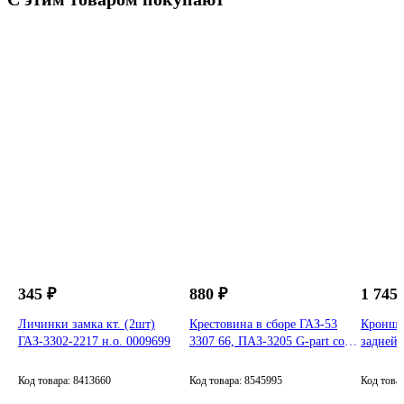
ГАЗ
345 ₽
880 ₽
1 745 
Личинки замка кт. (2шт)
Крестовина в сборе ГАЗ-53
Кроншт
ГАЗ-3302-2217 н.о. 0009699
3307 66, ПАЗ-3205 G-part со
задней 
стопорными кольцами (ГАЗ)
(ГАЗ) в
PR.53-2201800-122
2916049
Код товара: 8413660
Код товара: 8545995
Код това